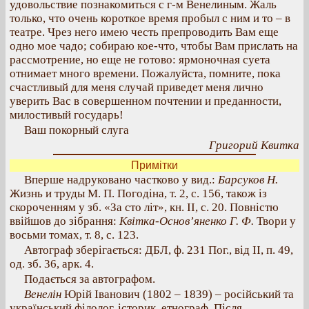
удовольствие познакомиться с г-м Венелиным. Жаль
только, что очень короткое время пробыл с ним и то – в
театре. Чрез него имею честь препроводить Вам еще
одно мое чадо; собираю кое-что, чтобы Вам прислать на
рассмотрение, но еще не готово: ярмоночная суета
отнимает много времени. Пожалуйста, помните, пока
счастливый для меня случай приведет меня лично
уверить Вас в совершенном почтении и преданности,
милостивый государь!
Ваш покорный слуга
Григорий Квитка
Примітки
Вперше надруковано частково у вид.:
Барсуков Н.
Жизнь и труды М. П. Погодіна, т. 2, с. 156, також із
скороченням у зб. «За сто літ», кн. II, с. 20. Повністю
ввійшов до зібрання:
Квітка-Основ’яненко Г. Ф.
Твори у
восьми томах, т. 8, с. 123.
Автограф зберігається: ДБЛ, ф. 231 Пог., від II, п. 49,
од. зб. 36, арк. 4.
Подається за автографом.
Венелін
Юрій Іванович (1802 – 1839) – російський та
український філолог, історик, етнограф. Після