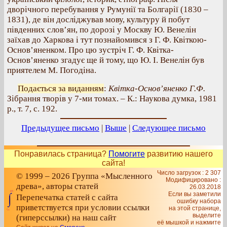
дворічного перебування у Румунії та Болгарії (1830 –
1831), де він досліджував мову, культуру й побут
південних слов’ян, по дорозі у Москву Ю. Венелін
заїхав до Харкова і тут познайомився з Г. Ф. Квіткою-
Основ’яненком. Про цю зустріч Г. Ф. Квітка-
Основ’яненко згадує ще й тому, що Ю. І. Венелін був
приятелем М. Погодіна.
Подається за виданням
:
Квітка-Основ’яненко Г.Ф.
Зібрання творів у 7-ми томах. – К.: Наукова думка, 1981
р., т. 7, с. 192.
Предыдущее письмо
|
Выше
|
Следующее письмо
Понравилась страница?
Помогите
развитию нашего
сайта!
Число загрузок : 2 307
© 1999 – 2026 Группа «Мысленного
Модифицировано :
древа», авторы статей
26.03.2018
Если вы заметили
Перепечатка статей с сайта
ошибку набора
приветствуется при условии ссылки
на этой странице,
выделите
(гиперссылки) на наш сайт
её мышкой и нажмите