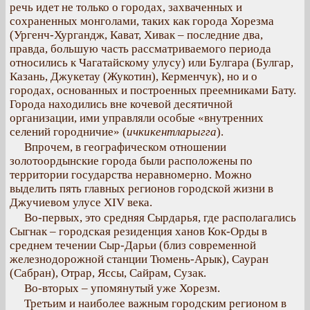
речь идет не только о городах, захваченных и
сохраненных монголами, таких как города Хорезма
(Ургенч-Хургандж, Кават, Хивак – последние два,
правда, большую часть рассматриваемого периода
относились к Чагатайскому улусу) или Булгара (Булгар,
Казань, Джукетау (Жукотин), Керменчук), но и о
городах, основанных и построенных преемниками Бату.
Города находились вне кочевой десятичной
организации, ими управляли особые «внутренних
селений городничие» (
ичкикентларыгга
).
Впрочем, в географическом отношении
золотоордынские города были расположены по
территории государства неравномерно. Можно
выделить пять главных регионов городской жизни в
Джучиевом улусе XIV века.
Во-первых, это средняя Сырдарья, где располагались
Сыгнак – городская резиденция ханов Кок-Орды в
среднем течении Сыр-Дарьи (близ современной
железнодорожной станции Тюмень-Арык), Сауран
(Сабран), Отрар, Яссы, Сайрам, Сузак.
Во-вторых – упомянутый уже Хорезм.
Третьим и наиболее важным городским регионом в