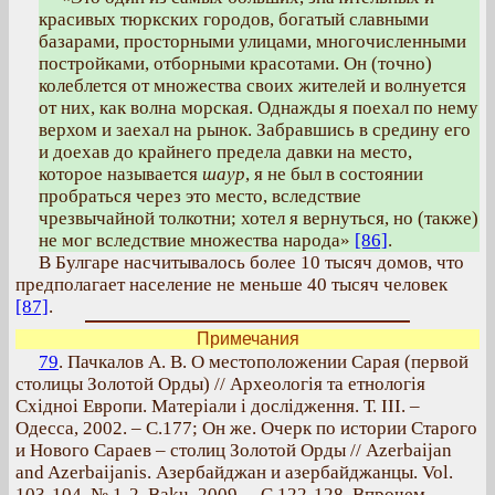
красивых тюркских городов, богатый славными
базарами, просторными улицами, многочисленными
постройками, отборными красотами. Он (точно)
колеблется от множества своих жителей и волнуется
от них, как волна морская. Однажды я поехал по нему
верхом и заехал на рынок. Забравшись в средину его
и доехав до крайнего предела давки на место,
которое называется
шаур
, я не был в состоянии
пробраться через это место, вследствие
чрезвычайной толкотни; хотел я вернуться, но (также)
не мог вследствие множества народа»
[86]
.
В Булгаре насчитывалось более 10 тысяч домов, что
предполагает население не меньше 40 тысяч человек
[87]
.
Примечания
79
. Пачкалов А. В. О местоположении Сарая (первой
столицы Золотой Орды) // Археологiя та етнологiя
Схiдноi Европи. Матерiали i дослiдження. Т. III. –
Одесса, 2002. – С.177; Он же. Очерк по истории Старого
и Нового Сараев – столиц Золотой Орды // Azerbaijan
and Azerbaijanis. Азербайджан и азербайджанцы. Vol.
103-104. № 1-2. Baku, 2009. – С.122-128. Впрочем,