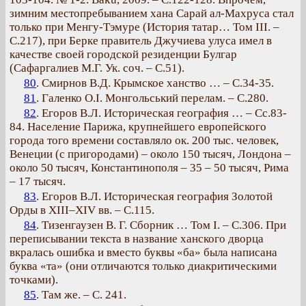
зимним местопребыванием хана Сарай ал-Махруса стал
только при Менгу-Тэмуре (История татар… Том III. –
С.217), при Берке правитель Джучиева улуса имел в
качестве своей городской резиденции Булгар
(Сафаргалиев М.Г. Ук. соч. – С.51).
80
. Смирнов В.Д. Крымское ханство … – С.34-35.
81
. Галенко О.І. Монгольський перелам. – С.280.
82
. Егоров В.Л. Историческая география … – Сс.83-
84. Население Парижа, крупнейшего европейского
города того времени составляло ок. 200 тыс. человек,
Венеции (с пригородами) – около 150 тысяч, Лондона –
около 50 тысяч, Константинополя – 35 – 50 тысяч, Рима
– 17 тысяч.
83
. Егоров В.Л. Историческая география Золотой
Орды в XIII–XIV вв. – С.115.
84
. Тизенгаузен В. Г. Сборник … Том I. – С.306. При
переписывании текста в название ханского дворца
вкралась ошибка и вместо буквы «ба» была написана
буква «та» (они отличаются только диакритическими
точками).
85
. Там же. – С. 241.