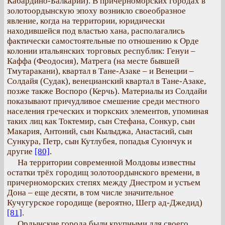
Кабардино-Балкарии). В причерноморских городах в
золотоордынскую эпоху возникло своеобразное
явление, когда на территории, юридически
находившейся под властью хана, располагались
фактически самостоятельные по отношению к Орде
колонии итальянских торговых республик: Генуи –
Каффа (Феодосия), Матрега (на месте бывшей
Тмутаракани), квартал в Тане-Азаке – и Венеции –
Солдайя (Судак), венецианский квартал в Тане-Азаке,
позже также Воспоро (Керчь). Материалы из Солдайи
показывают причудливое смешение среди местного
населения греческих и тюркских элементов, упоминая
таких лиц как Токтемир, сын Стефана, Сонкур, сын
Макария, Антоний, сын Кылыджа, Анастасий, сын
Сункура, Петр, сын Кутлубея, попадья Суюнчук и
другие
[80]
.
На территории современной Молдовы известны
остатки трёх городищ золотоордынского времени, в
причерноморских степях между Днестром и устьем
Дона – еще десяти, в том числе значительное
Кучугурское городище (вероятно, Шегр ад-Джедид)
[81]
.
Ордынские города были крупными для своего