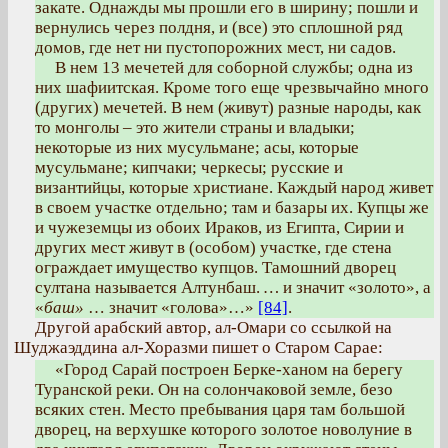
закате. Однажды мы прошли его в ширину; пошли и
вернулись через полдня, и (все) это сплошной ряд
домов, где нет ни пустопорожних мест, ни садов.
В нем 13 мечетей для соборной службы; одна из
них шафиитская. Кроме того еще чрезвычайно много
(других) мечетей. В нем (живут) разные народы, как
то монголы – это жители страны и владыки;
некоторые из них мусульмане; асы, которые
мусульмане; кипчаки; черкесы; русские и
византийцы, которые христиане. Каждый народ живет
в своем участке отдельно; там и базары их. Купцы же
и чужеземцы из обоих Ираков, из Египта, Сирии и
других мест живут в (особом) участке, где стена
ограждает имущество купцов. Тамошний дворец
султана называется Алтунбаш.
…
и значит «золото», а
«
баш»
… значит «голова»…»
[84]
.
Другой арабский автор, ал-Омари со ссылкой на
Шуджаэддина ал-Хоразми пишет о Старом Сарае:
«Город Сарай построен Берке-ханом на берегу
Туранской реки. Он на солончаковой земле, безо
всяких стен. Место пребывания царя там большой
дворец, на верхушке которого золотое новолуние в