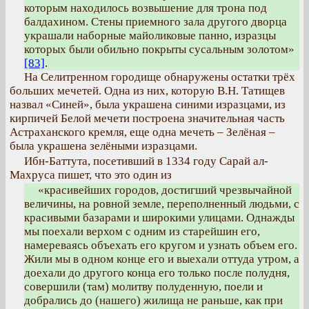
которым находилось возвышение для трона под
балдахином. Стены приемного зала другого дворца
украшали наборные майоликовые панно, изразцы
которых были обильно покрыты сусальным золотом»
[83]
.
На Селитренном городище обнаружены остатки трёх
больших мечетей. Одна из них, которую В.Н. Татищев
назвал «Синей», была украшена синими изразцами, из
кирпичей Белой мечети построена значительная часть
Астраханского кремля, еще одна мечеть – Зелёная –
была украшена зелёными изразцами.
Ибн-Баттута, посетивший в 1334 году Сарай ал-
Махруса пишет, что это один из
«красивейших городов, достигший чрезвычайной
величины, на ровной земле, переполненный людьми, с
красивыми базарами и широкими улицами. Однажды
мы поехали верхом с одним из старейшин его,
намереваясь объехать его кругом и узнать объем его.
Жили мы в одном конце его и выехали оттуда утром, а
доехали до другого конца его только после полудня,
совершили (там) молитву полуденную, поели и
добрались до (нашего) жилища не раньше, как при