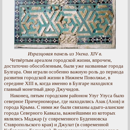
Изразцовая панель из Укека. XIV в.
Четвёртым ареалом городской жизни, впрочем,
достаточно обособленным, были уже названные города
Булгара. Они играли особенно важную роль до периода
развития городской жизни в Нижнем Поволжье, в
середине XIII в, когда именно в Булгаре находился
главный монетный двор Джучидов.
Наконец, пятым городским районом Улуг Улуса было
северное Причерноморье, где находились Азак (Азов) и
города Крыма. С ними же были связаны адыго-аланские
города Северного Кавказа, важнейшими из которых
являлись Маджар (у современного Буденновска
Ставропольского края) и Джулат (в современной