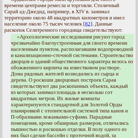
времени центрами ремесла и торговли. Столичный
Сарай ад-Джедид, например, в XIV в. занимал
территорию около 48 квадратных километров и имел
население около 75 тысяч человек
[82]
. Данные
раскопок Селитренного городища свидетельствуют:
«Археологические исследования рисуют город
чрезвычайно благоустроенным для своего времени
населенным пунктом, располагавшим водопроводной
и канализационно-сточной системами. Строительство
дворцов и зданий общественного характера велось из
обожженного кирпича на известковом растворе.
Дома рядовых жителей возводились из сырца и
дерева. О роскоши дворцовых построек Сарая
свидетельствуют два раскопанных объекта, каждый
из которых занимал площадь в несколько сот
квадратных метров. Их жилые комнаты
характеризуются стандартной для Золотой Орды
планировкой с отопительной системой типа канов и
П-образными лежанками-суфами. Парадные
помещения, кроме обширных размеров, отличались
пышностью и роскошью отделки. В полу одного из
них был сделан бассейн с проточной водой, за