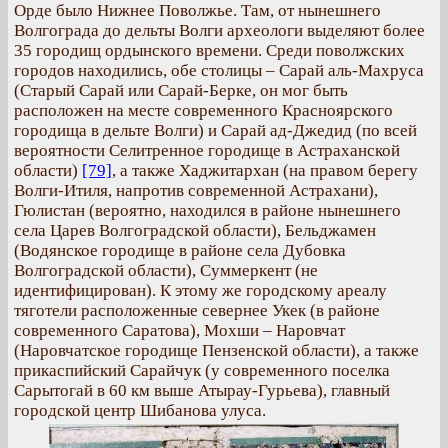
Орде было Нижнее Поволжье. Там, от нынешнего
Волгограда до дельты Волги археологи выделяют более
35 городищ ордынского времени. Среди поволжских
городов находились, обе столицы – Сарай аль-Махруса
(Старый Сарай или Сарай-Берке, он мог быть
расположен на месте современного Красноярского
городища в дельте Волги) и Сарай ад-Джедид (по всей
вероятности Селитренное городище в Астраханской
области)
[79]
, а также Хаджитархан (на правом берегу
Волги-Итиля, напротив современной Астрахани),
Гюлистан (вероятно, находился в районе нынешнего
села Царев Волгоградской области), Бельджамен
(Водянское городище в районе села Дубовка
Волгоградской области), Суммеркент (не
идентифицирован). К этому же городскому ареалу
тяготели расположенные севернее Укек (в районе
современного Саратова), Мохши – Наровчат
(Наровчатское городище Пензенской области), а также
прикаспийский Сарайчук (у современного поселка
Сарытогай в 60 км выше Атырау-Гурьева), главный
городской центр Шибанова улуса.