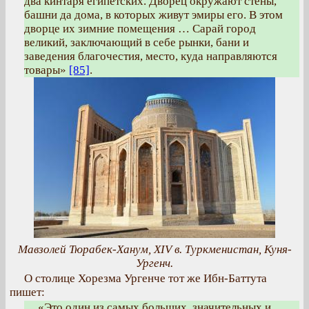
два кинтаря египетских. Дворец окружают стены,
башни да дома, в которых живут эмиры его. В этом
дворце их зимние помещения … Сарай город
великий, заключающий в себе рынки, бани и
заведения благочестия, место, куда направляются
товары»
[85]
.
Мавзолей Тюрабек-Ханум, XIV в. Туркменистан, Куня-
Ургенч.
О столице Хорезма Ургенче тот же Ибн-Баттута
пишет:
«Это один из самых больших, значительных и