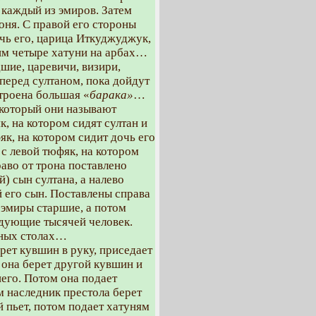
 каждый из эмиров. Затем
коня. С правой его стороны
очь его, царица Иткуджуджук,
ним четыре хатуни на арбах…
шие, царевичи, визири,
перед султаном, пока дойдут
строена большая «
барака»
…
 который они называют
, на котором сидят султан и
як, на котором сидит дочь его
с левой тюфяк, на котором
аво от трона поставлено
) сын султана, а налево
й его сын. Поставлены справа
, эмиры старшие, а потом
ндующие тысячей человек.
яных столах…
ерет кувшин в руку, приседает
м она берет другой кувшин и
него. Потом она подает
м наследник престола берет
й пьет, потом подает хатуням