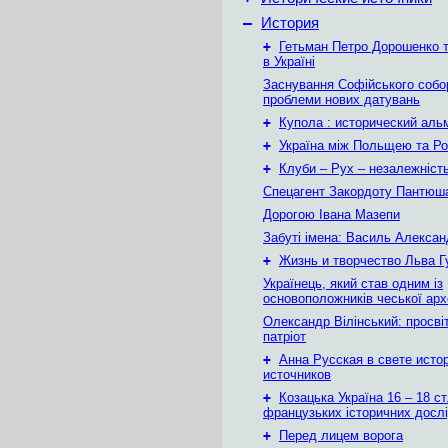
–
История
+
Гетьман Петро Дорошенко т
в Україні
Заснування Софійського собор
проблеми нових датувань
+
Купола : исторический аль
+
Україна між Польщею та Ро
+
Клуби – Рух – незалежніст
Спецагент Закордоту Пантюша
Дорогою Івана Мазепи
Забуті імена: Василь Алекса
+
Жизнь и творчество Льва 
Українець, який став одним із
основоположників чеської арх
Олександр Вілінський: просвіт
патріот
+
Анна Русская в свете исто
источников
+
Козацька Україна 16 – 18 ст
французьких історичних досл
+
Перед лицем ворога