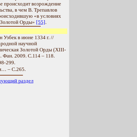
ве происходит возрождение
ьства, в чем В. Трепавлов
роисходившую «в условиях
а Золотой Орды»
[55]
.
 Узбек в июне 1334 г. //
ародной научной
ическая Золотой Орды (XIII-
. Фан. 2009. С.114 – 118.
98-299.
и… – С.265.
дующий раздел