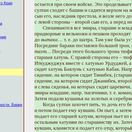
го Края
остается при своем войске. Это проделывает
султан сходит с башни и садится верхом на 
сын его, наследник престола, и возле него д
с левой стороны – второй сын его, а перед 
ва
Спешиваются все эмиры, старшие и млад
придворные и вельможи и пешком проходят 
ение
до
вытака
… т. е. до шатра. Там уже была у
Посредине бараки поставлен большой трон,
я
тахт…
Посреди этого большого трона тюфяк
старшая хатунь. С правой стороны его – тюф
Иткуджуджук вместе с хатунью Урдуджей, а 
сидит хатунь Баялунь с хатунью Кабак. Напр
сидение, на котором сидит Тинибек, (старший
сидение, на котором сидит Джанибек, второ
и слева сиденья, на которых сидят царевичи
эмиры младшие, напр. тысячники, т. е. кома
Затем подали кушанья на золотых и серебр
Когда султан захочет пить, то дочь его б
ности. Берке
и потом подает ему кувшин. Он пьет, а зате
подает его старшей хатуни, которая пьет из 
остальным хатуням по старшинству их. Зате
кувшин, кланяется и подает его отцу, которы