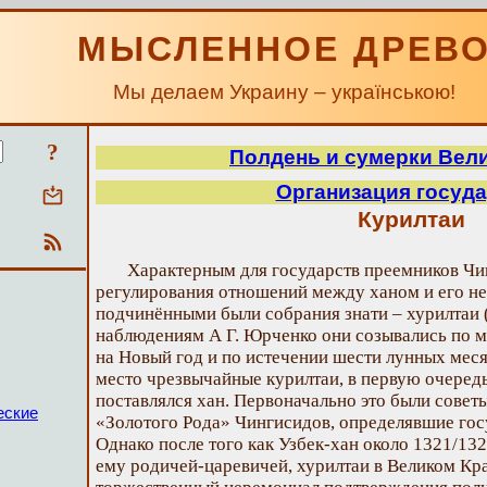
МЫСЛЕННОЕ ДРЕВ
Мы делаем Украину – українською!
?
Полдень и сумерки Вел
Организация госуд
Курилтаи
Характерным для государств преемников Ч
регулирования отношений между ханом и его н
подчинёнными были собрания знати – хурилтаи (
наблюдениям А Г. Юрченко они созывались по м
на Новый год и по истечении шести лунных мес
место чрезвычайные курилтаи, в первую очередь
поставлялся хан. Первоначально это были советы
еские
«Золотого Рода» Чингисидов, определявшие гос
Однако после того как Узбек-хан около 1321/13
ему родичей-царевичей, хурилтаи в Великом Кра