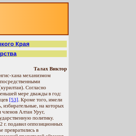
О
икого Края
арства
Талах Виктор
ингис-хана механизмом
епосредственными
курилтаи). Согласно
еньшей мере дважды в год:
яцев
[53]
. Кроме того, имели
, избирательные, на которых
 членов Алтан Уруг,
ударственную политику.
22 г. подавил оппозиционных
е превратились в