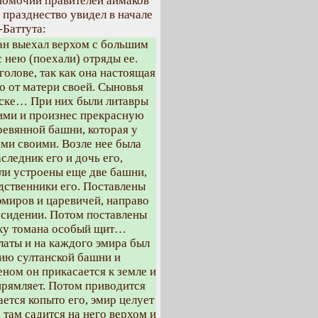
номочий правителей аймаков
празднество увидел в начале
-Баттута:
тан выехал верхом с большим
с нею (поехали) отряды ее.
голове, так как она настоящая
о от матери своей. Сыновья
йске… При них были литавры
ими и произнес прекрасную
ревянной башни, которая у
нями своими. Возле нее была
следник его и дочь его,
ли устроены еще две башни,
одственники его. Поставлены
 эмиров и царевичей, направо
м сидении. Потом поставлены
ику томана особый щит…
латы и на каждого эмира был
жию султанской башни и
еном он прикасается к земле и
прямляет. Потом приводится
ется копыто его, эмир целует
 там садится на него верхом и