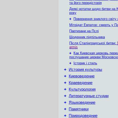
та його передісторія
Деякі нотатки щодо битви на 
року
+
Повернення зниклого світу
Мітрідат Евпатор: смерть у Па
Партизани на Пслі
Щоденник підпільника
Після Сталінградської битви:
armis
+
Как Киевская церковь пере
послушание церкви Московск
+
Історик і стиль
+
История культуры
+
Киевоведение
+
Краеведение
+
Культурология
+
Литературные студии
+
Языковедение
+
Памятники
+
Природоведние