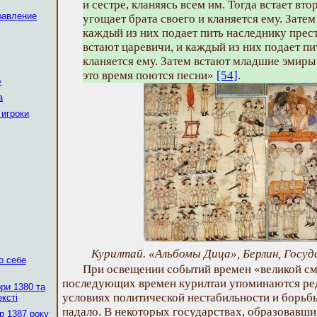
и сестре, кланяясь всем им. Тогда встает вто
равление
угощает брата своего и кланяется ему. Зате
каждый из них подает пить наследнику прест
встают царевичи, и каждый из них подает пи
кланяется ему. Затем встают младшие эмиры
это время поются песни»
[54]
.
»
а
 игроки
Курилтай. «Альбомы Дица», Берлин, Госуд
о себе
При освещении событий времен «великой сму
последующих времен курилтаи упоминаются редк
ри 1380 та
условиях политической нестабильности и борьбы
ексті
падало. В некоторых государствах, образовавши
р 1387 року