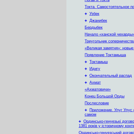
Токта. Самостоятельное п
+
Узбек
+
Джанибек
Бердыбек
Начало «ханской чехарды
Треугольник соперничеств
«Великая замятня»: новые
Появление Токтамыша
+
Токтамыш
+
Идигу
+
Окончательный распад
+
Ахмат
«Ахматовичи»
Конец Большой Орды
Послесловие
+
Приложение. Улуг Улус 
самом
+
Ординсько-генуезькі догово
1381 років у історичному конт
Ординсько-генуезський догові