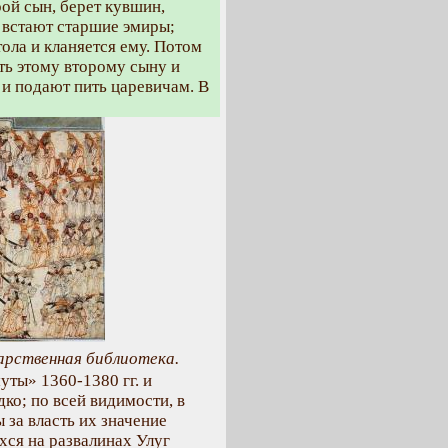
рой сын, берет кувшин,
м встают старшие эмиры;
ола и кланяется ему. Потом
ть этому второму сыну и
 и подают пить царевичам. В
арственная библиотека.
ты» 1360-1380 гг. и
о; по всей видимости, в
 за власть их значение
хся на развалинах Улуг