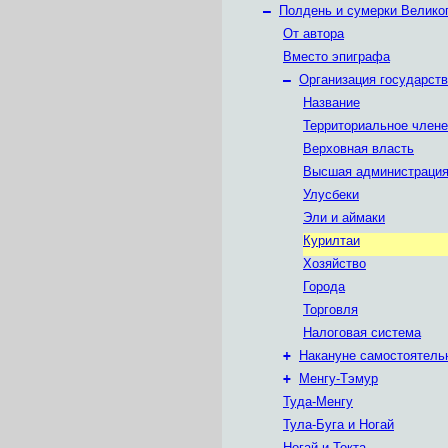
–
Полдень и сумерки Велико
От автора
Вместо эпиграфа
–
Организация государст
Название
Территориальное член
Верховная власть
Высшая администраци
Улусбеки
Эли и аймаки
Курилтаи
Хозяйство
Города
Торговля
Налоговая система
+
Накануне самостоятель
+
Менгу-Тэмур
Туда-Менгу
Тула-Буга и Ногай
Ногай и Токта