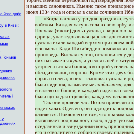
торжественный церемониал подтверждения пол
и высших сановников. Именно такое придворное 
июня 1334 года и описал в своїм сочинении Ибн
а його доба
«Когда настало утро дня праздника, сул
войском. Каждая хатунь села в свою арбу, и 
у в Києві:
Поехала (также) дочь султана, с короною на 
царица, унаследовавшая царское достоинств
манах
султана ехали каждый верхом при своем во
сією
и знамена. Кади Шихабеддин помолился с н
ь
проповедь. Выехал султан, остановился у де
 Гонімов
них называется
кушк
, и уселся в ней с хату
устроена вторая башня, в которой уселись на
ндренко
обладательница короны. Кроме этих двух бы
Гумилева
справа и слева; в них – сыновья султана и р
были сидения, называемые
сандалиями
, для
еології
и налево от башни, и каждый сидел на свое
были щиты для стрельбы, каждому начальн
итель і
Так они провели час. Потом принесли ха
рических
надет халат. Одев его, он подходит к подно
кланяется. Поклон его в том, что правым кол
. у
вытягивает под ним ногу свою, а другую вы
ідженнях
оседланный и взнузданный конь, приподнима
его и отводит его с собою к своему сиденью,