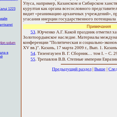
Улуса, например, Казанском и Сибирском ханст
курултая как органа всесословного представител
Калці 1223
видит «реанимацию архаичных учреждений», п
угасания инерции государственного потенциал
 майя
нтікапеї
Примечания
53
. Юрченко А.Г. Какой праздник отметил хан
Золотоордынское наследие. Материалы междун
конференции "Политическая и социально-эконом
Non solum
XV вв.)". Казань, 17 марта 2009 г., Вып. 1. Казань
шла в
54
. Тизенгаузен В. Г. Сборник… том I. – С. 2
ой
55
. Трепавлов В.В. Степные империи Еврази
Предыдущий раздел
|
Выше
|
Сле