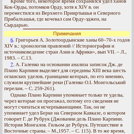
Кроме того, некоторое время сохранялся удел ханов
Кок-Орды, потомков Орду, хотя к XIV в. он
переместился из Верхнего Прииртышья и Северного
Прибалхашья, где кочевал сам Орду-эджен, на
Сырдарью.
Примечания
6
. Григорьев А. Золотоордынские ханы 60–70-х годов
XIV в.: хронология правлений // Историография и
источниковедение стран Азии и Африки», вып VII. – Л.,
1983. – С.13.
7
. А. Галенко на основании анализа записок Дж. де
Плано Карпини выделяет для середины XIII века шесть
огланских уделов, границами которых, по его мнению,
служили крупнейшие реки (Галенко О.I. Монгольський
перелам. – С. 259-261).
Однако Плано Карпини упоминает только те уделы,
через которые он проезжал, потому его сведения не
могут считаться исчерпывающими. Так, он не
упоминает удел Берке на Северном Кавказе, о котором
говорит Г. де Рубрук (Джованни дель Плано Карпини.
История Монгалов. Гильом де Рубрук. Путешествие в
Восточные страны. – М.,1957. – С. 115). В то же время,