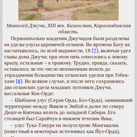
Мавзолей Джучи, XIII век. Казахстан, Карагандинская
область.
Первоначально владения Джучидов были разделены
на уделы-улусы царевичей-огланов. Во времена Бату их
насчитывалось, по всей видимости, 18
[7]
, включая удел
главы дома Джучи; при этом пять относились к левому
крылу, остальные – к правому. Трудно, правда, сказать,
оставалось ли это число неизменным вплоть до
упразднения большинства огланских уделов при Узбек-
хане
[8]
. Во всяком случае, и после него сохранялись
два огланских удела младших потомков Джучи,
вассальные Кок-Орде:
– Шибанов улус (Серая Орда, Боз-Орда), занимавший
территорию между Яиком и Эмбой и далее по северу
Дешт-и-Кипчака вплоть до западной Сибири. Его
столицей был Сарайчук в нижнем течении Яика,
– улус Тука-Тэмура на полуострове Мангышлак
(известный в некоторых источниках как Йуз-Орда).