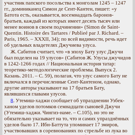
участник папского посольства к монголам 1245 – 1247
гг., доминиканец Симон де Сент-Кантен, пишет: «у
Батота есть, оказывается, восемнадцать баронов-
братьев, каждый из которых имеет десять тысяч или
менее воинов в своем подчинении» (Simon de Saint-
Quentin. Histoire des Tartares / Publieé par J. Richard. –
Paris, 1965. – XXXII, 34); по всей видимости, речь идет
об удельных владетелях Джучиева улуса.
Ж. Сабитов считает, что «в эпоху Бату улус Джучи
был поделен на 19 улусов» (Сабитов Ж. Улусы джучидов
в 1242-1266 годах // Национальная история татар:
теоретико-методологические проблемы. Выпуск 2.
Казань. 2011. – С. 59), полагая, что улус самого Бату не
включался в перечисленные Сент-Кантеном, однако,
другие авторы указывают на 17 братьев Бату,
являвшихся главами улусов.
8
. Утемиш-хаджи сообщает об упразднении Узбек-
ханом уделов потомков семнадцати сыновей Джучи
(Утемиш-хаджи. Чингиз-наме. – С.105), но это не
обязательно указывает на то, что и самих упразднённых
уделов было 17. Ибн-Баттута упоминает 17 эмиров,
участвовавших в соревнованиях по стрельбе из лука во