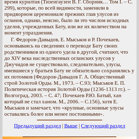
время курилтая (Тизенгаузен В. Г. Сборник… Том I. – С.
299), которые, по всей видимости, заменили в
придворном церемониале прежних глав улусов из
огланов, однако, неясно, было ли это числом исходных
уделов, учрежденных Бату, или же их количеством на
момент упразднения.
Г. Федоров-Давыдов, Е. Мыськов и Р. Почекаев,
основываясь на сведениях о переводе Бату своих
родственников из одного удела в другой, считают, что
до XIV века наследственных огланских улусов у
Джучидов не существовало, следовательно, улусы,
имевшиеся у братьев Бату не обязательно сохранялись у
их потомков (Федоров-Давыдов Г. А. Общественный
строй Золотой Орды. М., 1973. – С.93; Мыськов Е. П.
Политическая история Золотой Орды (1236-1313 гг.). –
Волгоград, 2003. – С. 47; Почекаев Р.Ю. Батый, хан
который не стал ханом. М., 2006. – С.156), хотя Е.
Мыськов и замечает, что «крупные, основные улусы
оставались более или менее постоянными».
Предыдущий раздел
|
Выше
|
Следующий раздел