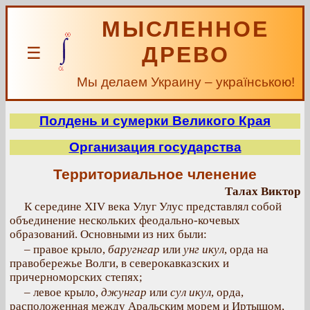
МЫСЛЕННОЕ
ДРЕВО
☰
Мы делаем Украину – українською!
Полдень и сумерки Великого Края
Организация государства
Территориальное членение
Талах Виктор
К середине XIV века Улуг Улус представлял собой
объединение нескольких феодально-кочевых
образований. Основными из них были:
– правое крыло,
баругнгар
или
унг икул
, орда на
правобережье Волги, в северокавказских и
причерноморских степях;
– левое крыло,
джунгар
или
сул икул
, орда,
расположенная между Аральским морем и Иртышом,