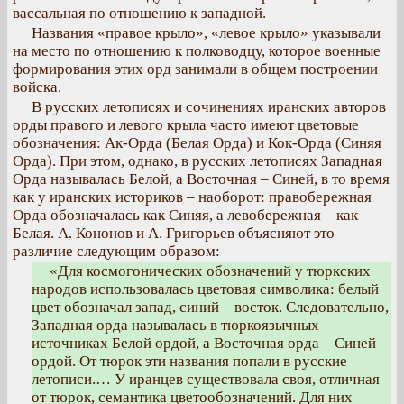
вассальная по отношению к западной.
Названия «правое крыло», «левое крыло» указывали
на место по отношению к полководцу, которое военные
формирования этих орд занимали в общем построении
войска.
В русских летописях и сочинениях иранских авторов
орды правого и левого крыла часто имеют цветовые
обозначения: Ак-Орда (Белая Орда) и Кок-Орда (Синяя
Орда). При этом, однако, в русских летописях Западная
Орда называлась Белой, а Восточная – Синей, в то время
как у иранских историков – наоборот: правобережная
Орда обозначалась как Синяя, а левобережная – как
Белая. А. Кононов и А. Григорьев объясняют это
различие следующим образом:
«Для космогонических обозначений у тюркских
народов использовалась цветовая символика: белый
цвет обозначал запад, синий – восток. Следовательно,
Западная орда называлась в тюркоязычных
источниках Белой ордой, а Восточная орда – Синей
ордой. От тюрок эти названия попали в русские
летописи.… У иранцев существовала своя, отличная
от тюрок, семантика цветообозначений. Для них