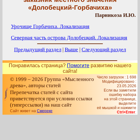
«Долобецкий-Горбачиха»
Парникоза И.Ю.
Урочище Горбачиха. Локализация
Северная часть острова Долобецкий. Локализация
Предыдущий раздел
|
Выше
|
Следующий раздел
Понравилась страница?
Помогите
развитию нашего
сайта!
Число загрузок : 1 698
© 1999 – 2026 Группа «Мысленного
Модифицировано :
древа», авторы статей
23.05.2026
Если вы заметили
Перепечатка статей с сайта
ошибку набора
приветствуется при условии ссылки
на этой странице,
выделите
(гиперссылки) на наш сайт
её мышкой и нажмите
Сайт живет на
Смереке
Ctrl+Enter
.