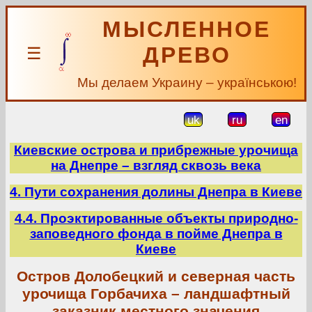
МЫСЛЕННОЕ
ДРЕВО
☰
Мы делаем Украину – українською!
uk
ru
en
Киевские острова и прибрежные урочища
на Днепре – взгляд сквозь века
4. Пути сохранения долины Днепра в Киеве
4.4. Проэктированные объекты природно-
заповедного фонда в пойме Днепра в
Киеве
Остров Долобецкий и северная часть
урочища Горбачиха – ландшафтный
заказник местного значения