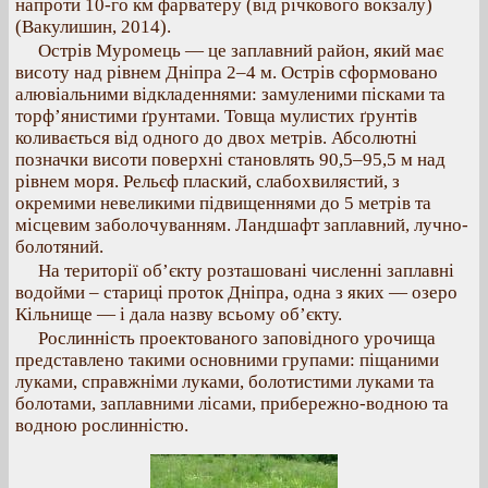
напроти 10-го км фарватеру (від річкового вокзалу)
(Вакулишин, 2014).
Острів Муромець — це заплавний район, який має
висоту над рівнем Дніпра 2–4 м. Острів сформовано
алювіальними відкладеннями: замуленими пісками та
торф’янистими ґрунтами. Товща мулистих ґрунтів
коливається від одного до двох метрів. Абсолютні
позначки висоти поверхні становлять 90,5–95,5 м над
рівнем моря. Рельєф плаский, слабохвилястий, з
окремими невеликими підвищеннями до 5 метрів та
місцевим заболочуванням. Ландшафт заплавний, лучно-
болотяний.
На території об’єкту розташовані численні заплавні
водойми – стариці проток Дніпра, одна з яких — озеро
Кільнище — і дала назву всьому об’єкту.
Рослинність проектованого заповідного урочища
представлено такими основними групами: піщаними
луками, справжніми луками, болотистими луками та
болотами, заплавними лісами, прибережно-водною та
водною рослинністю.