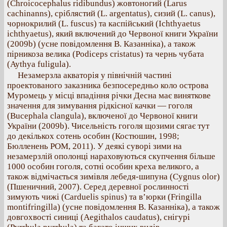
(Chroicocephalus ridibundus) жовтоногий (Larus
cachinanns), сріблястий (L. argentatus), сизий (L. canus),
чорнокрилий (L. fuscus) та каспійський (Ichthyaetus
ichthyaetus), який включений до Червоної книги України
(2009b) (усне повідомлення В. Казанніка), а також
пірникоза велика (Podiceps cristatus) та чернь чубата
(Aythya fuligula).
Незамерзла акваторія у північній частині
проектованого заказника безпосередньо коло острова
Муромець у місці впадіння річки Десна має виняткове
значення для зимування рідкісної качки — гоголя
(Bucephala clangula), включеної до Червоної книги
України (2009b). Чисельність гоголя щозими сягає тут
до декількох сотень особин (Костюшин, 1998;
Бюлленень РОМ, 2011). У деякі суворі зими на
незамерзлій ополонці нараховуються скупчення більше
1000 особин гоголя, сотні особин креха великого, а
також відмічається зимівля лебедя-шипуна (Cygnus olor)
(Пшеничний, 2007). Серед деревної рослинності
зимують чижі (Carduelis spinus) та в’юрки (Fringilla
montifringilla) (усне повідомлення В. Казанніка), а також
довгохвості синиці (Aegithalos caudatus), снігурі