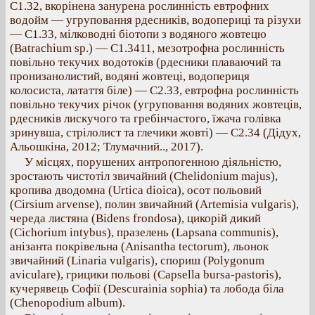
С1.32, вкорінена занурена рослинність евтрофних
водойм — угруповання рдесників, водопериці та різухи
— С1.33, мілководні біотопи з водяного жовтецю
(Batrachium sp.) — С1.3411, мезотрофна рослинність
повільно текучих водотоків (рдесники плаваючий та
пронизанолистий, водяні жовтеці, водопериця
колосиста, латаття біле) — С2.33, евтрофна рослинність
повільно текучих річок (угруповання водяних жовтеців,
рдесників лискучого та гребінчастого, їжача голівка
зринувша, стрілолист та глечики жовті) — С2.34 (Дідух,
Альошкіна, 2012; Тлумачний.., 2017).
У місцях, порушених антропогенною діяльністю,
зростають чистотіл звичайний (Chelidonium majus),
кропива дводомна (Urtica dioica), осот польовий
(Cirsium arvense), полин звичайний (Artemisia vulgaris),
череда листяна (Bidens frondosa), цикорій дикий
(Cichorium intybus), празелень (Lapsana communis),
анізанта покрівельна (Anisantha tectorum), льонок
звичайний (Linaria vulgaris), спориш (Polygonum
aviculare), грицики польові (Capsella bursa-pastoris),
кучерявець Софії (Descurainia sophia) та лобода біла
(Chenopodium album).