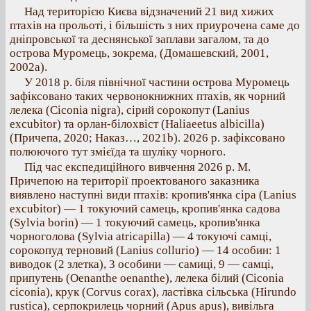
Над територією Києва відзначений 21 вид хижих
птахів на прольоті, і більшість з них приурочена саме до
дніпровської та деснянської заплави загалом, та до
острова Муромець, зокрема, (Домашевский, 2001,
2002а).
У 2018 р. біля північної частини острова Муромець
зафіксовано таких червонокнижних птахів, як чорний
лелека (Ciconia nigra), сірий сорокопут (Lanius
excubitor) та орлан-білохвіст (Haliaeetus albicilla)
(Причепа, 2020; Наказ…, 2021b). 2026 р. зафіксовано
полюючого тут змієїда та шуліку чорного.
Під час експедиційного вивчення 2026 р. М.
Причепою на території проектованого заказника
виявлено наступні види птахів: кропив'янка сіра (Lanius
excubitor) — 1 токуючий самець, кропив'янка садова
(Sylvia borin) — 1 токуючий самець, кропив'янка
чорноголова (Sylvia atricapilla) — 4 токуючі самці,
сорокопуд терновий (Lanius collurio) — 14 особин: 1
виводок (2 злетка), 3 особини — самиці, 9 — самці,
припутень (Oenanthe oenanthe), лелека білий (Ciconia
ciconia), крук (Corvus corax), ластівка сільська (Hirundo
rustica), серпокрилець чорний (Apus apus), вивільга