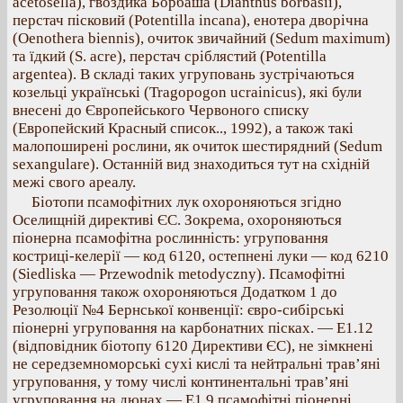
acetosella), гвоздика Борбаша (Dianthus borbasii),
перстач пісковий (Potentilla incana), енотера дворічна
(Oenothera biennis), очиток звичайний (Sedum maximum)
та їдкий (S. acre), перстач сріблястий (Potentilla
argentea). В складі таких угруповань зустрічаються
козельці українські (Tragopogon ucrainicus), які були
внесені до Європейського Червоного списку
(Европейский Красный список.., 1992), а також такі
малопоширені рослини, як очиток шестирядний (Sedum
sexangulare). Останній вид знаходиться тут на східній
межі свого ареалу.
Біотопи псамофітних лук охороняються згідно
Оселищній директиві ЄС. Зокрема, охороняються
піонерна псамофітна рослинність: угруповання
костриці-келерії — код 6120, остепнені луки — код 6210
(Siedliska — Przewodnik metodyczny). Псамофітні
угруповання також охороняються Додатком 1 до
Резолюції №4 Бернської конвенції: євро-сибірські
піонерні угруповання на карбонатних пісках. — Е1.12
(відповідник біотопу 6120 Директиви ЄС), не зімкнені
не середземноморські сухі кислі та нейтральні трав’яні
угруповання, у тому числі континентальні трав’яні
угруповання на дюнах — Е1.9 псамофітні піонерні