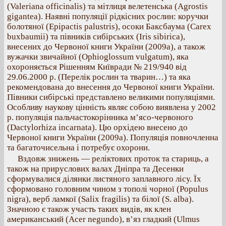
(Valeriana officinalis) та мітлиця велетенська (Agrostis
gigantea). Наявні популяції рідкісних рослин: коручки
болотяної (Epipactis palustris), осоки Баксбаума (Carex
buxbaumii) та півників сибірських (Iris sibirica),
внесених до Червоної книги України (2009а), а також
вужачки звичайної (Ophioglossum vulgatum), яка
охороняється Рішенням Київради № 219/940 від
29.06.2000 р. (Перелік рослин та тварин…) та яка
рекомендована до внесення до Червоної книги України.
Півники сибірські представлено великими популяціями.
Особливу наукову цінність являє собою виявлена у 2002
р. популяція пальчастокорінника м’ясо-червоного
(Dactylorhiza incarnata). Цю орхідею внесено до
Червоної книги України (2009а). Популяція повночленна
та багаточисельна і потребує охорони.
Вздовж знижень — реліктових проток та стариць, а
також на прируслових валах Дніпра та Десенки
сформувалися ділянки листяного заплавного лісу. Їх
сформовано головним чином з тополі чорної (Populus
nigra), верб ламкої (Salix fragilis) та білої (S. alba).
Значною є також участь таких видів, як клен
американський (Acer negundo), в’яз гладкий (Ulmus