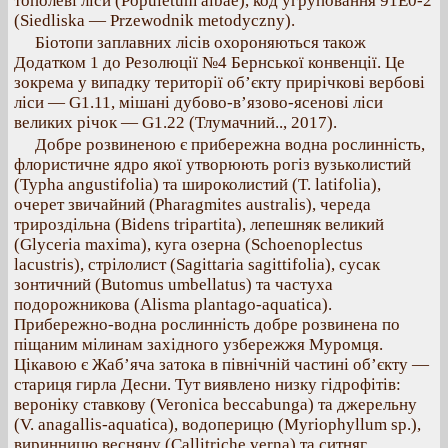
тополеві ліси (Populetum albae), код угруповання 91E0-2
(Siedliska — Przewodnik metodyczny).
Біотопи заплавних лісів охороняються також
Додатком 1 до Резолюції №4 Бернської конвенції. Це
зокрема у випадку території об’єкту прирічкові вербові
ліси — G1.11, мішані дубово-в’язово-ясенові ліси
великих річок — G1.22 (Тлумачний.., 2017).
Добре розвиненою є прибережна водна рослинність,
флористичне ядро якої утворюють рогіз вузьколистий
(Typha angustifolia) та широколистий (T. latifolia),
очерет звичайний (Pharagmites australis), череда
трироздільна (Bidens tripartita), лепешняк великий
(Glyceria maxima), куга озерна (Schoenoplectus
lacustris), стрілолист (Sagittaria sagittifolia), сусак
зонтичний (Butomus umbellatus) та частуха
подорожникова (Alisma plantago-aquatica).
Прибережно-водна рослинність добре розвинена по
піщаним мілинам західного узбережжя Муромця.
Цікавою є Жаб’яча затока в північній частині об’єкту —
стариця гирла Десни. Тут виявлено низку гідрофітів:
вероніку ставкову (Veronica beccabunga) та джерельну
(V. anagallis-aquatica), водоперицю (Myriophyllum sp.),
виринницю весняну (Callitriche verna) та ситняг