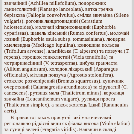
звичайний (Achillea millefolium), подорожник
ланцетолистий (Plantago lanceolata), витка гречка
берізкова (Fallopia convolvulus), смілка звичайна (Silene
vulgaris), роговик ланцетовидний (Cerastium
holosteoides), молочай кіпарисовидний (Euphorbia
cyparissas), щавель кінський (Rumex confertus), молочай
лозний (Euphorbia esula subsp. tommasiniana), люцерна
хмелевидна (Medicago lupulina), конюшина польова
(Trifolium arvense), альпійська (T. alpestre) та повзуча (T.
repens), горошок тонколистий (Vicia tenuifolia) та
чотриринасінний (V. tetrasperma), цибуля гранчаста
(Allium angulosum), холодок лікарський (Asparagus
officinalis), мітлиця повзуча (Agrostis stolonifera),
стоколос розчепірений (Bromus squarrosus), куничник
очеретяний (Calamagrostis arundinacea) та сіруватий (C.
canescens), рутвиця мала (Thalictrum minus), королиця
звичайна (Leucanthemum vulgare), рутвиця проста
(Thalictrum simplex), а також жовтець їдкий (Ranunculus
acris).
В травостої також присутні такі малочисельні
регіонально рідкісні види як фіалка висока (Viola elatior)
та суниці зелені (Fragaria viridis). Наявний в складі