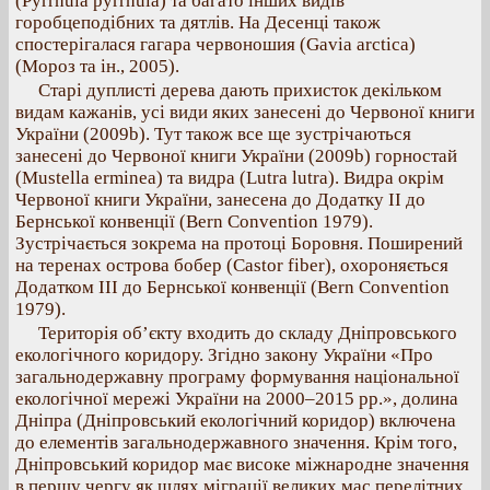
(Pyrrhula pyrrhula) та багато інших видів
горобцеподібних та дятлів. На Десенці також
спостерігалася гагара червоношия (Gavia arctica)
(Мороз та ін., 2005).
Старі дуплисті дерева дають прихисток декільком
видам кажанів, усі види яких занесені до Червоної книги
України (2009b). Тут також все ще зустрічаються
занесені до Червоної книги України (2009b) горностай
(Mustella erminea) та видра (Lutra lutra). Видра окрім
Червоної книги України, занесена до Додатку ІІ до
Бернської конвенції (Bern Convention 1979).
Зустрічається зокрема на протоці Боровня. Поширений
на теренах острова бобер (Castor fiber), охороняється
Додатком ІІІ до Бернської конвенції (Bern Convention
1979).
Територія об’єкту входить до складу Дніпровського
екологічного коридору. Згідно закону України «Про
загальнодержавну програму формування національної
екологічної мережі України на 2000–2015 рр.», долина
Дніпра (Дніпровський екологічний коридор) включена
до елементів загальнодержавного значення. Крім того,
Дніпровський коридор має високе міжнародне значення
в першу чергу як шлях міграції великих мас перелітних