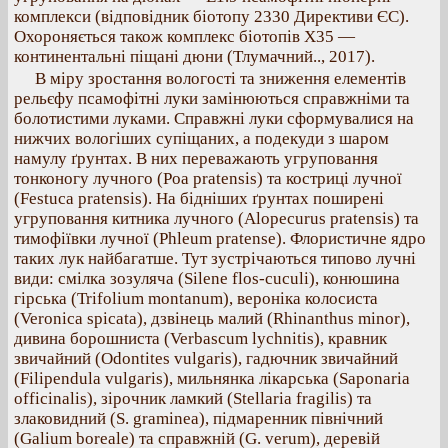
комплекси (відповідник біотопу 2330 Директиви ЄС).
Охороняється також комплекс біотопів Х35 —
континентальні піщані дюни (Тлумачний.., 2017).
В міру зростання вологості та зниження елементів
рельєфу псамофітні луки замінюються справжніми та
болотистими луками. Справжні луки сформувалися на
нижчих вологіших супіщаних, а подекуди з шаром
намулу ґрунтах. В них переважають угруповання
тонконогу лучного (Poa pratensis) та костриці лучної
(Festuca pratensis). На бідніших ґрунтах поширені
угруповання китника лучного (Alopecurus pratensis) та
тимофіївки лучної (Phleum pratense). Флористичне ядро
таких лук найбагатше. Тут зустрічаються типово лучні
види: смілка зозуляча (Silene flos-cuculi), конюшина
гірська (Trifolium montanum), вероніка колосиста
(Veronica spicata), дзвінець малий (Rhinanthus minor),
дивина борошниста (Verbascum lychnitis), кравник
звичайний (Odontites vulgaris), гадючник звичайний
(Filipendula vulgaris), мильнянка лікарська (Saponaria
officinalis), зірочник ламкий (Stellaria fragilis) та
злаковидний (S. graminea), підмаренник північний
(Galium boreale) та справжній (G. verum), деревій