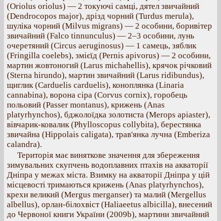
(Oriolus oriolus) — 2 токуючі самці, дятел звичайний
(Dendrocopos major), дрізд чорний (Turdus merula),
шуліка чорний (Milvus migrans) — 2 особини, боривітер
звичайний (Falco tinnunculus) — 2–3 особини, лунь
очеретяний (Circus aeruginosus) — 1 самець, зяблик
(Fringilla coelebs), змієїд (Pernis apivorus) — 2 особини,
мартин жовтоногий (Larus michahellis), крячок річковий
(Sterna hirundo), мартин звичайний (Larus ridibundus),
щиглик (Carduelis carduelis), коноплянка (Linaria
cannabina), ворона сіра (Corvus cornix), горобець
польовий (Passer montanus), крижень (Anas
platyrhynchos), бджолоїдка золотиста (Merops apiaster),
вівчарик-ковалик (Phylloscopus collybita), берестянка
звичайна (Hippolais caligata), трав'янка лучна (Emberiza
calandra).
Територія має виняткове значення для збереження
зимувальних скупчень водоплавних птахів на акваторії
Дніпра у межах міста. Взимку на акваторії Дніпра у цій
місцевості тримаються крижень (Anas platyrhynchos),
крехи великий (Mergus merganser) та малий (Mergellus
albellus), орлан-білохвіст (Haliaeetus albicilla), внесений
до Червоної книги України (2009b), мартини звичайний