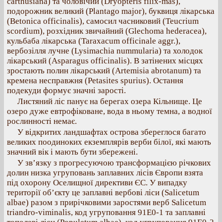
carthusiana) та чоловічий (Dryopteris filix-mas),
подорожник великий (Plantago major), буквиця лікарська
(Betonica officinalis), самосил часниковий (Teucrium
scordium), розхідник звичайний (Glechoma hederacea),
кульбаба лікарська (Taraxacum officinale aggr.),
вербозілля лучне (Lysimachia nummularia) та холодок
лікарський (Asparagus officinalis). В затінених місцях
зростають полин лікарський (Artemisia abrotanum) та
кремена несправжня (Petasites spurius). Остання
подекуди формує значні зарості.
Листяний ліс панує на берегах озера Кільнище. Це
озеро дуже евтрофіковане, вода в ньому темна, а водної
рослинності немає.
У відкритих ландшафтах острова збереглося багато
великих поодиноких екземплярів верби білої, які мають
значний вік і мають бути збережені.
У зв’язку з прогресуючою трансформацією річкових
долин низка угруповань заплавних лісів Європи взята
під охорону Оселищної директиви ЄС. У випадку
території об’єкту це заплавні вербові ліси (Salicetum
albae) разом з прирічковими заростями верб Salicetum
triandro-viminalis, код угруповання 91E0-1 та заплавні