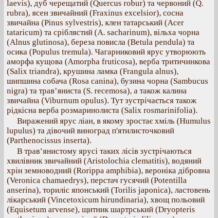
laevis), дуб черещатий (Quercus robur) та червоний (Q.
rubra), ясен звичайний (Fraxinus excelsior), сосна
звичайна (Pinus sylvestris), клен татарський (Acer
tataricum) та сріблястий (A. sacharinum), вільха чорна
(Alnus glutinosa), береза повисла (Betula pendula) та
осика (Populus tremula). Чагарниковий ярус утворюють
аморфа кущова (Amorpha fruticosa), верба тритичинкова
(Salix triandra), крушина ламка (Frangula alnus),
шипшина собача (Rosa canina), бузина чорна (Sambucus
nigra) та трав’яниста (S. recemosa), а також калина
звичайна (Viburnum opulus). Тут зустрічається також
рідкісна верба розмаринолиста (Salix rosmarinifolia).
Виражений ярус ліан, в якому зростає хміль (Humulus
lupulus) та дівочий виноград п'ятилисточковий
(Parthenocissus inserta).
В трав’янистому ярусі таких лісів зустрічаються
хвилівник звичайний (Aristolochia clematitis), водяний
хрін земноводний (Rorippa amphibia), вероніка дібровна
(Veronica chamaedrys), перстач гусячий (Potentilla
anserina), ториліс японський (Torilis japonica), ластовень
лікарський (Vincetoxicum hirundinaria), хвощ польовий
(Equisetum arvense), щитник шартрський (Dryopteris