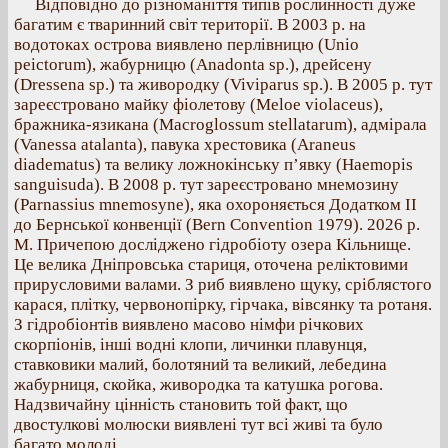
Відповідно до різноманіття типів рослинності дуже
багатим є тваринний світ території. В 2003 р. на
водотоках острова виявлено перлівницю (Unio
peictorum), жабурницю (Anadonta sp.), дрейсену
(Dressena sp.) та живородку (Viviparus sp.). В 2005 р. тут
зареєстровано майку фіолетову (Meloe violaceus),
бражника-язикана (Macroglossum stellatarum), адмірала
(Vanessa atalanta), павука хрестовика (Araneus
diadematus) та велику ложнокінську п’явку (Haemopis
sanguisuda). В 2008 р. тут зареєстровано мнемозину
(Parnassius mnemosyne), яка охороняється Додатком ІІ
до Бернської конвенції (Bern Convention 1979). 2026 р.
М. Причепою досліджено гідробіоту озера Кільнище.
Це велика Дніпровська стариця, оточена реліктовими
прирусловими валами. З риб виявлено щуку, сріблястого
карася, плітку, червонопірку, гірчака, вівсянку та ротаня.
З гідробіонтів виявлено масово німфи річкових
скорпіонів, інші водні клопи, личинки плавунця,
ставковики малий, болотяний та великий, лебедина
жабурниця, скойка, живородка та катушка рогова.
Надзвичайну цінність становить той факт, що
двостулкові молюски виявлені тут всі живі та було
багато молоді.