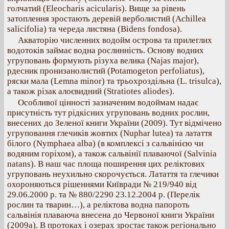
голчатий (Eleocharis acicularis). Вище за рівень
затоплення зростають деревій верболистий (Achillea
salicifolia) та череда листяна (Bidens fondosa).
Акваторію численних водойм острова та прилеглих
водотоків займає водна рослинність. Основу водних
угруповань формують різуха велика (Najas major),
рдесник пронизанолистий (Potamogeton perfoliatus),
ряски мала (Lemna minor) та трьохроздільна (L. trisulca),
а також різак алоєвидний (Stratiotes aliodes).
Особливої цінності зазначеним водоймам надає
присутність тут рідкісних угруповань водних рослин,
внесених до Зеленої книги України (2009). Тут відмічено
угруповання глечиків жовтих (Nuphar lutea) та латаття
білого (Nymphaea alba) (в комплексі з сальвінією чи
водяним горіхом), а також сальвінії плаваючої (Salvinia
natans). В наш час площа поширення цих реліктових
угруповань неухильно скорочується. Латаття та глечики
охороняються рішеннями Київради № 219/940 від
29.06.2000 р. та № 880/2290 23.12.2004 р. (Перелік
рослин та тварин…), а реліктова водна папороть
сальвінія плаваюча внесена до Червоної книги України
(2009а). В протоках і озерах зростає також регіонально