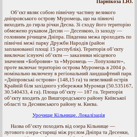
Парнікоза І.Ю.
Об’єкт являє собою північну частину великого
дніпровського острову Муромець, що на півночі
виходить до гирла річки Десна. Зі сходу його територію
обмежено рукавом Десни — Десенкою, із заходу —
головним річищем Дніпра. Південна межа проходить по
північні межі парку Дружби Народів (район
запланованої площі 15 республік). Територія об’єкту
виключає існуючі об’єкти — заказники місцевого
значення «Бобровня» та «Муромець — Лопуховате»,
проте включає територію острова Муромець в 2004 р.
номінально включену в регіональний ландшафтний парк
«Дніпровські острови» (148,15 га) та невеликий острів
Крайній біля західного узбережжя Муромця (50.535167,
30.540433, 4 га). Площа об’єкту — 187 га. Територія
об’єкту входить до Вишгородського району Київської
області та Деснянського району м. Києва.
Урочище Кільнище. Локалізація
Назва об’єкту походить від озера Кільнище —
лугового озера-стариці між руслом Дніпра та Десенки,