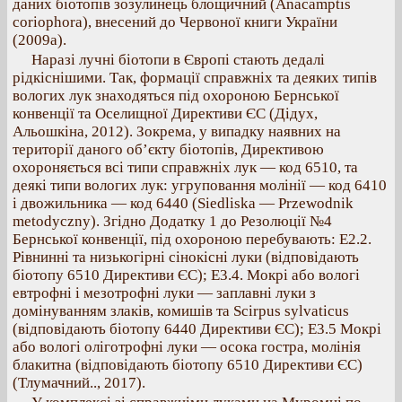
даних біотопів зозулинець блощичний (Anacamptis
coriophora), внесений до Червоної книги України
(2009а).
Наразі лучні біотопи в Європі стають дедалі
рідкіснішими. Так, формації справжніх та деяких типів
вологих лук знаходяться під охороною Бернської
конвенції та Оселищної Директиви ЄС (Дідух,
Альошкіна, 2012). Зокрема, у випадку наявних на
території даного об’єкту біотопів, Директивою
охороняється всі типи справжніх лук — код 6510, та
деякі типи вологих лук: угруповання молінії — код 6410
і двожильника — код 6440 (Siedliska — Przewodnik
metodyczny). Згідно Додатку 1 до Резолюції №4
Бернської конвенції, під охороною перебувають: Е2.2.
Рівнинні та низькогірні сінокісні луки (відповідають
біотопу 6510 Директиви ЄС); Е3.4. Мокрі або вологі
евтрофні і мезотрофні луки — заплавні луки з
домінуванням злаків, комишів та Scirpus sylvaticus
(відповідають біотопу 6440 Директиви ЄС); E3.5 Мокрі
або вологі оліготрофні луки — осока гостра, молінія
блакитна (відповідають біотопу 6510 Директиви ЄС)
(Тлумачний.., 2017).