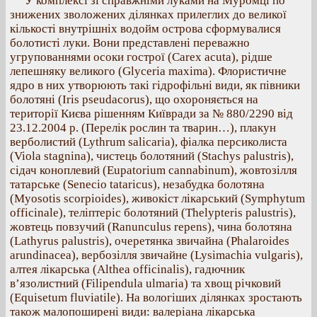
У комплексі зі справжніми луками на Муромці по
знижених зволожених ділянках прилеглих до великої
кількості внутрішніх водойм острова сформувалися
болотисті луки. Вони представлені переважно
угрупованнями осоки гострої (Carex acuta), рідше
лепешняку великого (Glyceria maxima). Флористичне
ядро в них утворюють такі гідрофільні види, як півники
болотяні (Iris pseudacorus), що охороняється на
території Києва рішенням Київради за № 880/2290 від
23.12.2004 р. (Перелік рослин та тварин…), плакун
верболистий (Lythrum salicaria), фіалка персиколиста
(Viola stagnina), чистець болотяний (Stachys palustris),
сідач коноплевий (Eupatorium cannabinum), жовтозілля
татарське (Senecio tataricus), незабудка болотяна
(Myosotis scorpioides), живокіст лікарський (Symphytum
officinale), теліптеріс болотяний (Thelypteris palustris),
жовтець повзучий (Ranunculus repens), чина болотяна
(Lathyrus palustris), очеретянка звичайна (Phalaroides
arundinacea), вербозілля звичайне (Lysimachia vulgaris),
алтея лікарська (Althea officinalis), гадючник
в’язолистний (Filipendula ulmaria) та хвощ річковий
(Equisetum fluviatile). На вологіших ділянках зростають
також малопоширені види: валеріана лікарська