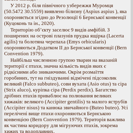
У 2012 р. біля північного узбережжя Муромця
(50.5472 30.5559) виявлено білизну (Aspius aspius ), яка
охороняється згідно до Резолюції 6 Бернської конвенції
(Куцоконь та ін., 2020).
Територію об’єкту заселює 9 видів амфібій. З
поширених на острові плазунів прудка ящірка (Lacerta
agilis) та болотяна черепаха (Emys orbicularis)
охороняються Додатком ІІ до Бернської конвенції (Bern
Convention 1979).
Найбільш численною групою тварин на вказаній
території є птахи, значна кількість видів яких є
рідкісними або зникаючими. Окрім розмаїття
горобиних, тут на гніздуванні відмічені підсоколик
великий (Falco subbuteo), сови вухата (Asio otus) та сіра
(Strix aluco), куріпка сіра (Perdix perdix). Багатство
дрібних птахів приваблює на полювання великих
хижаків: великого (Accipiter gentilis) та малого яструбів
(Accipiter nisus) та канюка звичайного (Buteo buteo). Усі
перелічені вище птахи охороняються Бернською
конвенцією (Bern Convention 1979). Територія важлива
як частина коридору для мігруючих птахів, зокрема
хижих та водоплавних.