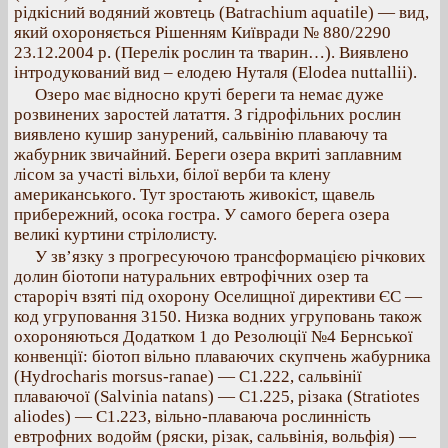
рідкісний водяний жовтець (Batrachium aquatile) — вид,
який охороняється Рішенням Київради № 880/2290
23.12.2004 р. (Перелік рослин та тварин…). Виявлено
інтродукований вид – елодею Нуталя (Elodea nuttallii).
Озеро має відносно круті береги та немає дуже
розвинених заростей латаття. З гідрофільних рослин
виявлено кушир занурений, сальвінію плаваючу та
жабурник звичайний. Береги озера вкриті заплавним
лісом за участі вільхи, білої верби та клену
американського. Тут зростають живокіст, щавель
прибережний, осока гостра. У самого берега озера
великі куртини стрілолисту.
У зв’язку з прогресуючою трансформацією річкових
долин біотопи натуральних евтрофічних озер та
староріч взяті під охорону Оселищної директиви ЄС —
код угруповання 3150. Низка водних угруповань також
охороняються Додатком 1 до Резолюції №4 Бернської
конвенції: біотоп вільно плаваючих скупчень жабурника
(Hydrocharis morsus-ranae) — С1.222, сальвінії
плаваючої (Salvinia natans) — C1.225, різака (Stratiotes
aliodes) — С1.223, вільно-плаваюча рослинність
евтрофних водойм (ряски, різак, сальвінія, вольфія) —