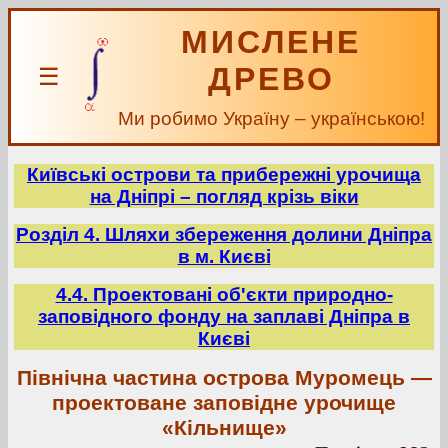
МИСЛЕНЕ
ДРЕВО
☰
Ми робимо Україну – українською!
Київські острови та прибережні урочища
на Дніпрі – погляд крізь віки
Розділ 4. Шляхи збереження долини Дніпра
в м. Києві
4.4. Проектовані об'єкти природно-
заповідного фонду на заплаві Дніпра в
Києві
Північна частина острова Муромець —
проектоване заповідне урочище
«Кільнище»