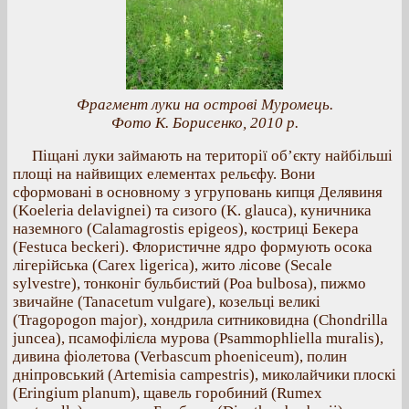
Фрагмент луки на острові Муромець.
Фото К. Борисенко, 2010 р.
Піщані луки займають на території об’єкту найбільші
площі на найвищих елементах рельєфу. Вони
сформовані в основному з угруповань кипця Делявиня
(Koeleria delavignei) та сизого (K. glauca), куничника
наземного (Calamagrostis epigeos), костриці Бекера
(Festuca beckeri). Флористичне ядро формують осока
лігерійська (Carex ligerica), жито лісове (Secale
sylvestre), тонконіг бульбистий (Poa bulbosa), пижмо
звичайне (Tanacetum vulgare), козельці великі
(Tragopogon major), хондрила ситниковидна (Chondrilla
juncea), псамофілієла мурова (Psammophliella muralis),
дивина фіолетова (Verbascum phoeniceum), полин
дніпровський (Artemisia campestris), миколайчики плоскі
(Eringium planum), щавель горобиний (Rumex