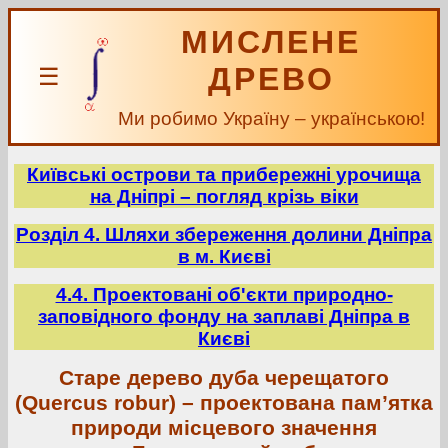
МИСЛЕНЕ
ДРЕВО
☰
Ми робимо Україну – українською!
Київські острови та прибережні урочища
на Дніпрі – погляд крізь віки
Розділ 4. Шляхи збереження долини Дніпра
в м. Києві
4.4. Проектовані об'єкти природно-
заповідного фонду на заплаві Дніпра в
Києві
Старе дерево дуба черещатого
(Quercus robur) – проектована пам’ятка
природи місцевого значення