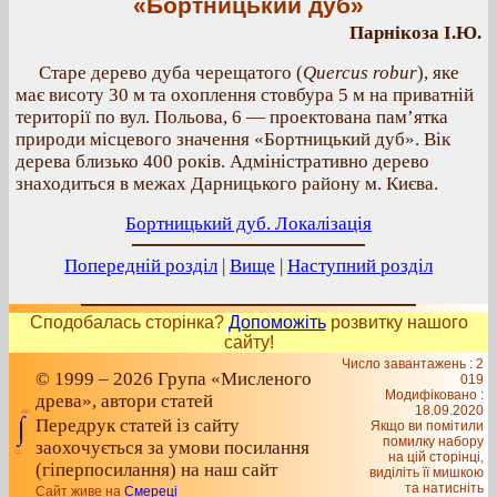
«Бортницький дуб»
Парнікоза І.Ю.
Старе дерево дуба черещатого (
Quercus robur
), яке
має висоту 30 м та охоплення стовбура 5 м на приватній
території по вул. Польова, 6 — проектована пам’ятка
природи місцевого значення «Бортницький дуб». Вік
дерева близько 400 років. Адміністративно дерево
знаходиться в межах Дарницького району м. Києва.
Бортницький дуб. Локалізація
Попередній розділ
|
Вище
|
Наступний розділ
Сподобалась сторінка?
Допоможіть
розвитку нашого
сайту!
Число завантажень : 2
© 1999 – 2026 Група «Мисленого
019
Модифіковано :
древа», автори статей
18.09.2020
Передрук статей із сайту
Якщо ви помітили
помилку набору
заохочується за умови посилання
на цiй сторiнцi,
(гіперпосилання) на наш сайт
видiлiть її мишкою
та натисніть
Сайт живе на
Смереці