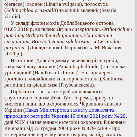
oleracea), льонок (Linaria vulgaris), полоскуха
(
Echinochloa crus-galli
) та мишій зелений (Setaria
viridis).
У складі флори мохів Доблобецького острова
01.05.2019 р. виявлено
Bryum caespiticium
,
Orthotrichum
pumilum
,
Orthotrichum diaphanum
,
Plagiomnium
cuspidatum
,
Brachythecium salebrosum
та
Ceratodon
purpureus
(Дослідження І. Парнікози та М. Вежгоня,
2019 р.).
На острові Долобецькому виявлено різні гриби,
зокрема бліду поганку (Amanita phalloides) та головач
урновидний (Handkea utriformis). На корі дерев
зростають лишайники: ксанторія настінна (Xanthoria
parietina) та фісція сиза (Physcia caesia).
Горбачиха – це також край дивовижного
фауністичного розмаїття. Тут, зокрема, присутні
численні види, що охороняються Червоною книгою
України (
Наказ Міністерства захисту довкілля та
природних ресурсів України 19 січня 2021 року № 29
,
далі ЧКУ з зазначенням категорії охорони), Рішенням
Київради від 23 грудня 2004 року N 879/2289 «Про
затвердження переліку видів тварин, які підлягають