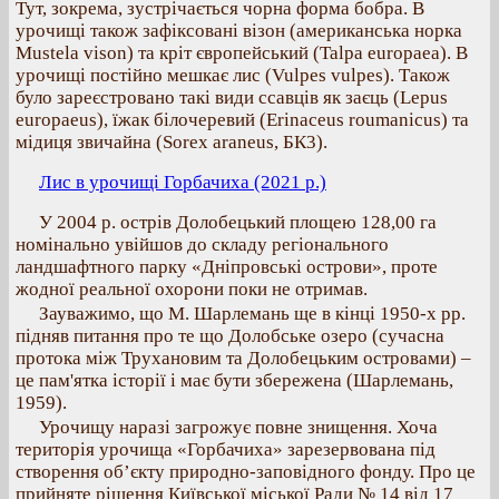
Тут, зокрема, зустрічається чорна форма бобра. В
урочищі також зафіксовані візон (американська норка
Mustela vison) та кріт європейський (Talpa europaea). В
урочищі постійно мешкає лис (Vulpes vulpes). Також
було зареєстровано такі види ссавців як заєць (Lepus
europaeus), їжак білочеревий (Erinaceus roumanicus) та
мідиця звичайна (Sorex araneus, БК3).
Лис в урочищі Горбачиха (2021 р.)
У 2004 р. острів Долобецький площею 128,00 га
номінально увійшов до складу регіонального
ландшафтного парку «Дніпровські острови», проте
жодної реальної охорони поки не отримав.
Зауважимо, що М. Шарлемань ще в кінці 1950-х рр.
підняв питання про те що Долобське озеро (сучасна
протока між Трухановим та Долобецьким островами) –
це пам'ятка історії і має бути збережена (Шарлемань,
1959).
Урочищу наразі загрожує повне знищення. Хоча
територія урочища «Горбачиха» зарезервована під
створення об’єкту природно-заповідного фонду. Про це
прийняте рішення Київської міської Ради № 14 від 17