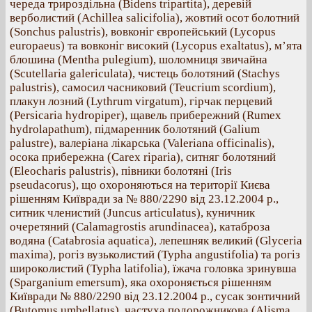
череда трироздільна (Bidens tripartita), деревій
верболистий (Achillea salicifolia), жовтий осот болотний
(Sonchus palustris), вовконіг європейський (Lycopus
europaeus) та вовконіг високий (Lycopus exaltatus), м’ята
блошина (Mentha pulegium), шоломниця звичайна
(Scutellaria galericulata), чистець болотяний (Stachys
palustris), самосил часниковий (Teucrium scordium),
плакун лозний (Lythrum virgatum), гірчак перцевий
(Persicaria hydropiper), щавель прибережний (Rumex
hydrolapathum), підмаренник болотяний (Galium
palustre), валеріана лікарська (Valeriana officinalis),
осока прибережна (Carex riparia), ситняг болотяний
(Eleocharis palustris), півники болотяні (Iris
pseudacorus), що охороняються на території Києва
рішенням Київради за № 880/2290 від 23.12.2004 р.,
ситник членистий (Juncus articulatus), куничник
очеретяний (Calamagrostis arundinacea), катаброза
водяна (Catabrosia aquatica), лепешняк великий (Glyceria
maxima), рогіз вузьколистий (Typha angustifolia) та рогіз
широколистий (Typha latifolia), їжача головка зринувша
(Sparganium emersum), яка охороняється рішенням
Київради № 880/2290 від 23.12.2004 р., сусак зонтичний
(Butomus umbellatus), частуха подорожникова (Alisma