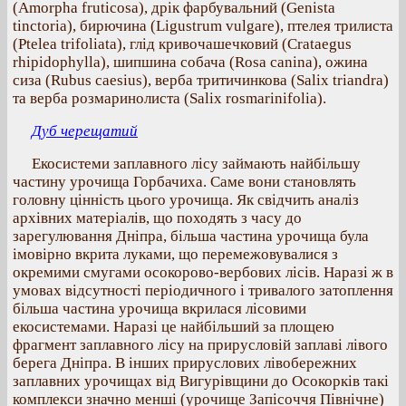
(Amorpha fruticosa), дрік фарбувальний (Genista
tinctoria), бирючина (Ligustrum vulgare), птелея трилиста
(Ptelea trifoliata), глід кривочашечковий (Crataegus
rhipidophylla), шипшина собача (Rosa canina), ожина
сиза (Rubus caesius), верба тритичинкова (Salix triandra)
та верба розмаринолиста (Salix rosmarinifolia).
Дуб черещатий
Екосистеми заплавного лісу займають найбільшу
частину урочища Горбачиха. Саме вони становлять
головну цінність цього урочища. Як свідчить аналіз
архівних матеріалів, що походять з часу до
зарегулювання Дніпра, більша частина урочища була
імовірно вкрита луками, що перемежовувалися з
окремими смугами осокорово-вербових лісів. Наразі ж в
умовах відсутності періодичного і тривалого затоплення
більша частина урочища вкрилася лісовими
екосистемами. Наразі це найбільший за площею
фрагмент заплавного лісу на прирусловій заплаві лівого
берега Дніпра. В інших прируслових лівобережних
заплавних урочищах від Вигурівщини до Осокорків такі
комплекси значно менші (урочище Запісоччя Північне)