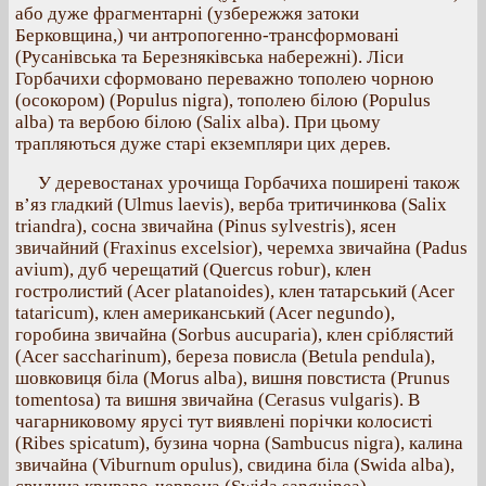
або дуже фрагментарні (узбережжя затоки
Берковщина,) чи антропогенно-трансформовані
(Русанівська та Березняківська набережні). Ліси
Горбачихи сформовано переважно тополею чорною
(осокором) (Populus nigra), тополею білою (Populus
alba) та вербою білою (Salix alba). При цьому
трапляються дуже старі екземпляри цих дерев.
У деревостанах урочища Горбачиха поширені також
в’яз гладкий (Ulmus laevis), верба тритичинкова (Salix
triandra), сосна звичайна (Pinus sylvestris), ясен
звичайний (Fraxinus excelsior), черемха звичайна (Padus
avium), дуб черещатий (Quercus robur), клен
гостролистий (Acer platanoides), клен татарський (Acer
tataricum), клен американський (Acer negundo),
горобина звичайна (Sorbus aucuparia), клен сріблястий
(Acer saccharinum), береза повисла (Betula pendula),
шовковиця біла (Morus alba), вишня повстиста (Prunus
tomentosa) та вишня звичайна (Cerasus vulgaris). В
чагарниковому ярусі тут виявлені порічки колосисті
(Ribes spicatum), бузина чорна (Sambucus nigra), калина
звичайна (Viburnum opulus), свидина біла (Swida alba),