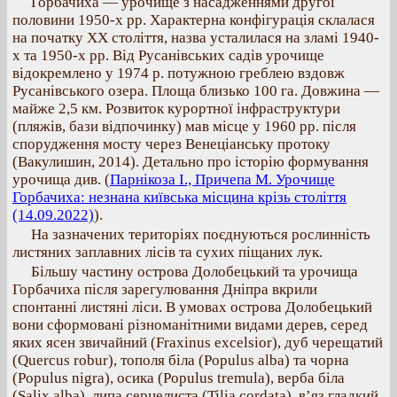
Горбачиха — урочище з насадженнями другої
половини 1950-х рр. Характерна конфігурація склалася
на початку ХХ століття, назва усталилася на зламі 1940-
х та 1950-х рр. Від Русанівських садів урочище
відокремлено у 1974 р. потужною греблею вздовж
Русанівського озера. Площа близько 100 га. Довжина —
майже 2,5 км. Розвиток курортної інфраструктури
(пляжів, бази відпочинку) мав місце у 1960 рр. після
спорудження мосту через Венеціанську протоку
(Вакулишин, 2014). Детально про історію формування
урочища див. (
Парнікоза І., Причепа М. Урочище
Горбачиха: незнана київська місцина крізь століття
(14.09.2022)
).
На зазначених територіях поєднуються рослинність
листяних заплавних лісів та сухих піщаних лук.
Більшу частину острова Долобецький та урочища
Горбачиха після зарегулювання Дніпра вкрили
спонтанні листяні ліси. В умовах острова Долобецький
вони сформовані різноманітними видами дерев, серед
яких ясен звичайний (Fraxinus excelsior), дуб черещатий
(Quercus robur), тополя біла (Populus alba) та чорна
(Populus nigra), осика (Populus tremula), верба біла
(Salix alba), липа серцелиста (Tilia cordata), в’яз гладкий