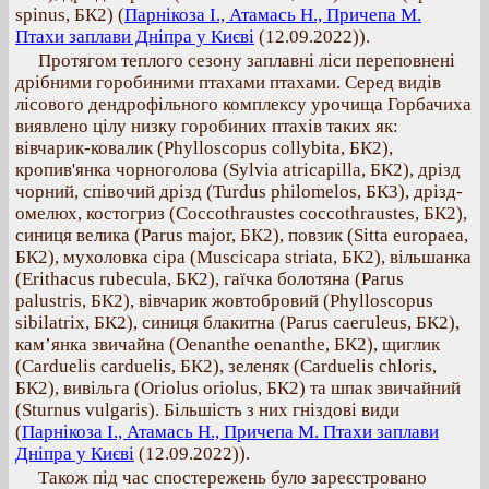
spinus, БК2) (
Парнікоза І., Атамась Н., Причепа М.
Птахи заплави Дніпра у Києві
(12.09.2022)).
Протягом теплого сезону заплавні ліси переповнені
дрібними горобиними птахами птахами. Серед видів
лісового дендрофільного комплексу урочища Горбачиха
виявлено цілу низку горобиних птахів таких як:
вівчарик-ковалик (Phylloscopus collybita, БК2),
кропив'янка чорноголова (Sylvia atricapilla, БК2), дрізд
чорний, співочий дрізд (Turdus philomelos, БК3), дрізд-
омелюх, костогриз (Coccothraustes coccothraustes, БК2),
синиця велика (Parus major, БК2), повзик (Sitta europaea,
БК2), мухоловка сіра (Muscicapa striata, БК2), вільшанка
(Erithacus rubecula, БК2), гаїчка болотяна (Parus
palustris, БК2), вівчарик жовтобровий (Phylloscopus
sibilatrix, БК2), синиця блакитна (Parus caeruleus, БК2),
кам’янка звичайна (Oenanthe oenanthe, БК2), щиглик
(Carduelis carduelis, БК2), зеленяк (Carduelis chloris,
БК2), вивільга (Oriolus oriolus, БК2) та шпак звичайний
(Sturnus vulgaris). Більшість з них гніздові види
(
Парнікоза І., Атамась Н., Причепа М. Птахи заплави
Дніпра у Києві
(12.09.2022)).
Також під час спостережень було зареєстровано