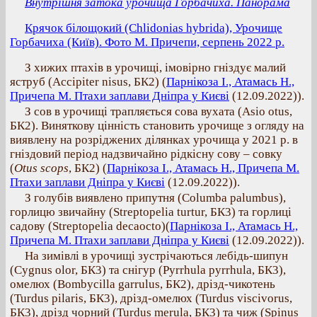
Внутрішня затока урочища Горбачиха. Панорама
Крячок білощокий (Chlidonias hybrida), Урочище
Горбачиха (Київ). Фото М. Причепи, серпень 2022 р.
З хижих птахів в урочищі, імовірно гніздує малий
яструб (Accipiter nisus, БК2) (
Парнікоза І., Атамась Н.,
Причепа М. Птахи заплави Дніпра у Києві
(12.09.2022)).
З сов в урочищі трапляється сова вухата (Asio otus,
БК2). Виняткову цінність становить урочище з огляду на
виявлену на розріджених ділянках урочища у 2021 р. в
гніздовий період надзвичайно рідкісну сову – совку
(
Otus scops
, БК2) (
Парнікоза І., Атамась Н., Причепа М.
Птахи заплави Дніпра у Києві
(12.09.2022)).
З голубів виявлено припутня (Columba palumbus),
горлицю звичайну (Streptopelia turtur, БК3) та горлиці
садову (Streptopelia decaocto)(
Парнікоза І., Атамась Н.,
Причепа М. Птахи заплави Дніпра у Києві
(12.09.2022)).
На зимівлі в урочищі зустрічаються лебідь-шипун
(Cygnus olor, БК3) та снігур (Pyrrhula pyrrhula, БК3),
омелюх (Bombycilla garrulus, БК2), дрізд-чикотень
(Turdus pilaris, БК3), дрізд-омелюх (Turdus viscivorus,
БК3), дрізд чорний (Turdus merula, БК3) та чиж (Spinus