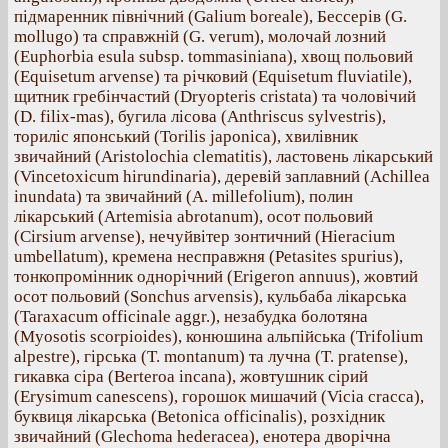
підмаренник північний (Galium boreale), Бессерів (G.
mollugo) та справжній (G. verum), молочай лозний
(Euphorbia esula subsp. tommasiniana), хвощ польовий
(Equisetum arvense) та річковий (Equisetum fluviatile),
щитник гребінчастий (Dryopteris cristata) та чоловічий
(D. filix-mas), бугила лісова (Anthriscus sylvestris),
ториліс японський (Torilis japonica), хвилівник
звичайний (Aristolochia clematitis), ластовень лікарський
(Vincetoxicum hirundinaria), деревій заплавний (Achillea
inundata) та звичайний (A. millefolium), полин
лікарський (Artemisia abrotanum), осот польовий
(Cirsium arvense), нечуйвітер зонтичний (Hieracium
umbellatum), кремена несправжня (Petasites spurius),
тонкопромінник однорічний (Erigeron annuus), жовтий
осот польовий (Sonchus arvensis), кульбаба лікарська
(Taraxacum officinale aggr.), незабудка болотяна
(Myosotis scorpioides), конюшина альпійська (Trifolium
alpestre), гірська (T. montanum) та лучна (T. pratense),
гикавка сіра (Berteroa incana), жовтушник сірий
(Erysimum canescens), горошок мишачий (Vicia cracca),
буквиця лікарська (Betonica officinalis), розхідник
звичайний (Glechoma hederacea), енотера дворічна