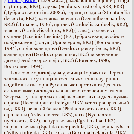
Дніпра у Києві
(12.09.2022)), коловодник чорний (Tringa
erythropus, БК3), слуква (Scolopax rusticola, БК3, РК3)
(Дубровський та ін., 2008a), горлиця садова (Streptopelia
decaocto, БК3), кам’янка звичайна (Oenanthe oenanthe,
БК2) (Лопарев, 1996), щиглик (Carduelis carduelis, БК2),
зеленяк (Carduelis chloris, БК2),(глава), соловейко
східний (Luscinia luscinia) (Ю. Дубровський, особисте
повідомлення), одуд (Upupa epops, БК2) (Костюшин,
1994), сирійський дятел (Dendrocopos syriacus, БК2),
малий дятел (Dendrocopos minor, БК2) та звичайний
дятел (Dendrocopos major, БК2) (Лопарев, 1996;
Костюшин, 1994).
Богатою є орнітофауна урочища Горбачиха. Терени
заплавного лісу і піщані коси та численні внутрішні
водойми і акваторія Русанівської протоки та Десенки
активно використовуються низкою коловодних птахів.
Зокрема тут на прольоті зафіксовано такі види як кулик-
сорока (Haematopus ostralegus ЧКУ, категорія вразливий
вид, БК3), великий баклан (Phalacrocorax carbo, БК3),
сіра чапля (Ardea cinerea, БК3), квак (Nycticorax
nycticorax, БК2), чепура велика (Egretta alba, БК2),
чирянка велика (Spatula querquedula, БК3), чернь чубата
(Aythya fuligula, БК3), гоголь (Bucephala clangula, ЧКУ,