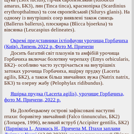
amarus, БК3), лин (Tinca tinca), краснопірка (Scardinius
erythropthalmus) та сом європейський (Silurys glanis). На
одному із внутрішніх озер виявлені також синець
(Ballerus ballerus), плоскирка (Blicca bjoerkna) та
вівсянка (Leucaspius delineates).
Окремі представники іхтіофауни урочища Горбачиха
(Київ). Липень 2022 р. Фото М. Причепи
Досить багатий світ плазунів та амфібій урочища
Горбачиха включає болотяну черепаху (Emys orbicularis,
БК2)- особливо часто зустрічається на внутрішніх
затоках урочища Горбачиха, ящірку прудку (Lacerta
agilis, БК2), а також більш звичайних вужа (Natrix natrix,
БК3) та озерну жабу (Pelophylax ridibundus).
Ящірка прудка (Lacerta agilis), урочище Горбачиха,
фото М. Причепи, 2022 р.
На Долобецькому острові зафіксовані наступні
птахи: боривітер звичайний (Falco tinnunculus, БК2)
(Лопарев, 1996), великий яструб (Accipiter gentilis, БК2)
(
Парнікоза І., Атамась Н., Причепа М. Птахи заплави