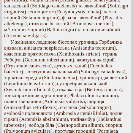
канадський (Solidago canadensis) та звичайний (Solidago
virgaurea), ехіноцистіс (Echynocystis lobata), паслін
чорний (Solanum nigrum), фізаліс звичайний (Physalis
alkekengi), стоколос безостий (Bromopsis inermis),
м’яточник чорний (Ballota nigra) та полин звичайний
(Artemisia vulgaris).
У змінених людиною біотопах урочища Горбачиха
виявлені анізанта покрівельна (Anisantha tectorum),
квасениця прямостояча (Xanthoxalis stricta), герань
Роберта (Geranium robertianum), жовтушник сірий
(Erysimum canescens), дутень ягідний (Cucubalus
baccifer), золотушник канадський (Solidago canadensis),
зірчатка середня (Stellaria media), хріниця рідколистний
(Lepidium densiflorum), сухоребрик лікарський
(Sysimbrium officinale), гикавка сіра (Berteroa incana),
тонкопромінник однорічний (Phalacroloma annuum),
полин звичайний (Artemisia vulgaris), щириця
(Amaranthus retroflexus), солянка (Salsola tragus),
амброзія полинолиста (Ambrosia artemisiifolia), полин
гіркий (Artemisia absinthium), топінамбур (Helianthus
tuberosus), лобода біла (Chenopodium album), спориш
(Polygonum aviculare), портулак городній (Portulaca