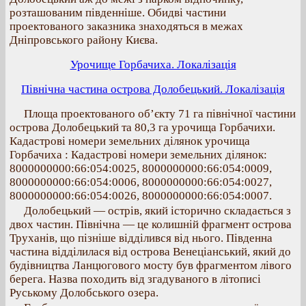
розташованим південніше. Обидві частини
проектованого заказника знаходяться в межах
Дніпровського району Києва.
Урочище Горбачиха. Локалізація
Північна частина острова Долобецький. Локалізація
Площа проектованого об’єкту 71 га північної частини
острова Долобецький та 80,3 га урочища Горбачихи.
Кадастрові номери земельних ділянок урочища
Горбачиха : Кадастрові номери земельних ділянок:
8000000000:66:054:0025, 8000000000:66:054:0009,
8000000000:66:054:0006, 8000000000:66:054:0027,
8000000000:66:054:0026, 8000000000:66:054:0007.
Долобецький — острів, який історично складається з
двох частин. Північна — це колишній фрагмент острова
Труханів, що пізніше відділився від нього. Південна
частина відділилася від острова Венеціанський, який до
будівництва Ланцюгового мосту був фрагментом лівого
берега. Назва походить від згадуваного в літописі
Руському Долобського озера.