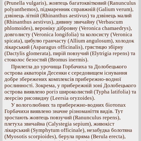
(Prunella vulgaris), жовтець багатоквітковий (Ranunculus
polyanthemos), підмаренник справжній (Galium verum),
дзвінець літній (Rhinanthus aestivus) та дзвінець малий
(Rhinanthus aestivus), дивину звичайну (Verbascum
phlomoides), вероніку дібровну (Veronica chamaedrys),
довголисту (Veronica longifolia) та колосисту (Veronica
spicata), цибулю гранчасту (Allium angulosum), холодок
лікарський (Asparagus officinalis), грястицю збірну
(Dactylis glomerata), пирій повзучий (Elytrigia repens) та
стоколос безостий (Bromus inermis).
Прилегла до урочища Горбачиха та Долобецького
острова акваторія Десенки є середовищем існування
добре збережених комплексів прибережно-водної
рослинності. Зокрема, у прибережній зоні Долобецького
острова виявлено рогіз широколистий (Typha latifolia) та
леерсію рисовидну (Leersia oryzoides).
У вологолюбних та прибережно-водних біотопах
Горбачихи виявлено значне різноманіття видів. Тут
зростають жовтець повзучий (Ranunculus repens),
плетуха звичайна (Calystegia sepium), живокіст
лікарський (Symphytum officinale), незабудка болотяна
(Myosotis scorpioides), берула пряма (Berula erecta),