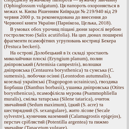
(Ophioglossum vulgatum). Ця папороть охороняється в
межах м. Києва Рішенням Київради № 219/940 від 29
червня 2000 р. та рекомендована до внесення до
Червоної книги України (Парнікоза, Целька, 2018).
В умовах обох урочищ піщані дюни зарослі вербою
гостролистою (Salix acutifolia). На цих дюнах поширені
фрагменти псамофітних угруповань костриці Бекера
(Festuca beckeri).
На острові Долобецький в їх складі зростають
миколайчики плоскі (Eryngium planum), полин
дніпровський (Artemisia campestris), волошки
дніпровська (Centaurea borysthenica) та сумська (C.
sumensis), любочки осінні (Leontodon autumnalis),
козельці українські (Tragopogon ucrainicus), гвоздика
Борбаша (Dianthus borbasii), ушанка дніпровська (Otites
borysthenicus), псамофілієла мурова (Psammophliella
muralis), смілка татарська (Silene tatarica), очиток
звичайний (Sedum maximum), їдкий (S. acre) та
шестирядний (S. sexangulare), жито лісове (Secale
sylvestre), куничник наземний (Calamagrostis epigejos),
перстач сріблястий (Potentilla argentea) та пижмо
звичайне (Tanacetum vulgare).