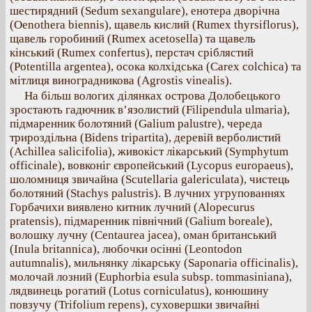
шестирядний (Sedum sexangulare), енотера дворічна
(Oenothera biennis), щавель кислий (Rumex thyrsiflorus),
щавель горобиний (Rumex acetosella) та щавель
кінський (Rumex confertus), перстач сріблястий
(Potentilla argentea), осока колхідська (Carex colchica) та
мітлиця виноградникова (Agrostis vinealis).
На більш вологих ділянках острова Долобецького
зростають гадючник в’язолистий (Filipendula ulmaria),
підмаренник болотяний (Galium palustre), череда
трироздільна (Bidens tripartita), деревій верболистий
(Achillea salicifolia), живокіст лікарський (Symphytum
officinale), вовконіг європейський (Lycopus europaeus),
шоломниця звичайна (Scutellaria galericulata), чистець
болотяний (Stachys palustris). В лучних угрупованнях
Горбачихи виявлено китник лучний (Alopecurus
pratensis), підмаренник північний (Galium boreale),
волошку лучну (Centaurea jacea), оман британський
(Inula britannica), любочки осінні (Leontodon
autumnalis), мильнянку лікарську (Saponaria officinalis),
молочай лозний (Euphorbia esula subsp. tommasiniana),
лядвинець рогатий (Lotus corniculatus), конюшину
повзучу (Trifolium repens), суховершки звичайні