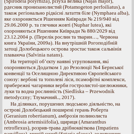
(Spirodela polyrhiza), різуха велика (Najas major),
рдесник пронизанолистий (Potamogeton perfoiliatus), а
також регіонально рідкісні латаття біле (Nymphaea alba),
яке охороняється Рішенням Київради № 219/940 від
29.06.2000 р. та глечики жовті (Nuphar lutea), які
охороняються Рішенням Київради № 880/2029 від
23.12.2004 р. (Перелік рослин та тварин…, Червона
книга України, 2009а). На внутрішній Рогоподібній
затоці Долобецького острова зростає також сальвінія
плаваюча (Salvinia natans).
На території об’єкту наявні угруповання, які
охороняються Додатком 1 до Резолюції №4 Бернської
конвенції та Оселищною Директивою Європейського
союзу: вербові та тополеві ліси, псамофітні комплекси,
прибережні чагарники верби гостролистої-шелюжники,
луки та водна рослинність (Siedliska – Przewodnik
metodyczny; Тлумачний.., 2017).
На ділянках, порушених людською діяльністю, на
острові Долобецький поширені герань Роберта
(Geranium robertianum), амброзія полинолиста
(Ambrosia artemisiifolia), щириця (Amaranthus
retroflexus), розрив-трава дрібноквіткова (Impatiens
parviflora), мишій сизий (Setaria glauca), золотушник