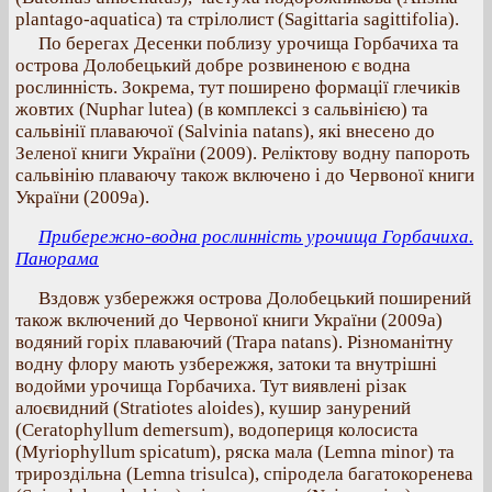
plantago-aquatica) та стрілолист (Sagittaria sagittifolia).
По берегах Десенки поблизу урочища Горбачиха та
острова Долобецький добре розвиненою є водна
рослинність. Зокрема, тут поширено формації глечиків
жовтих (Nuphar lutea) (в комплексі з сальвінією) та
сальвінії плаваючої (Salvinia natans), які внесено до
Зеленої книги України (2009). Реліктову водну папороть
сальвінію плаваючу також включено і до Червоної книги
України (2009а).
Прибережно-водна рослинність урочища Горбачиха.
Панорама
Вздовж узбережжя острова Долобецький поширений
також включений до Червоної книги України (2009a)
водяний горіх плаваючий (Trapa natans). Різноманітну
водну флору мають узбережжя, затоки та внутрішні
водойми урочища Горбачиха. Тут виявлені різак
алоєвидний (Stratiotes aloides), кушир занурений
(Ceratophyllum demersum), водопериця колосиста
(Myriophyllum spicatum), ряска мала (Lemna minor) та
трироздільна (Lemna trisulca), спіродела багатокоренева