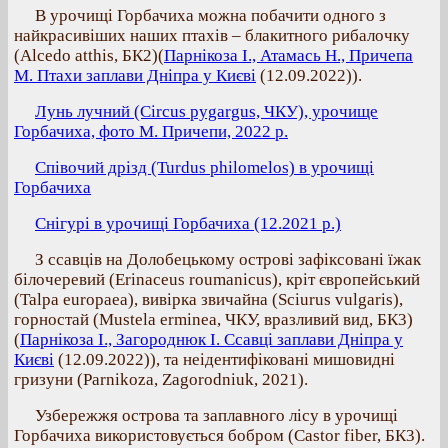
В урочищі Горбачиха можна побачити одного з
найкрасивіших наших птахів – блакитного рибалочку
(Alcedo atthis, БК2)(
Парнікоза І., Атамась Н., Причепа
М. Птахи заплави Дніпра у Києві
(12.09.2022)).
Лунь лучний (Circus pygargus, ЧКУ), урочище
Горбачиха, фото М. Причепи, 2022 р.
Співочий дрізд (Turdus philomelos) в урочищі
Горбачиха
Снігурі в урочищі Горбачиха (12.2021 р.)
З ссавців на Долобецькому острові зафіксовані їжак
білочеревий (Erinaceus roumanicus), кріт європейський
(Talpa europaea), вивірка звичайна (Sciurus vulgaris),
горностай (Mustela erminea, ЧКУ, вразливий вид, БК3)
(
Парнікоза І., Загороднюк І. Ссавці заплави Дніпра у
Києві
(12.09.2022)), та неідентифіковані мишовидні
гризуни (Parnikoza, Zagorodniuk, 2021).
Узбережжя острова та заплавного лісу в урочищі
Горбачиха використовується бобром (Castor fiber, БК3).