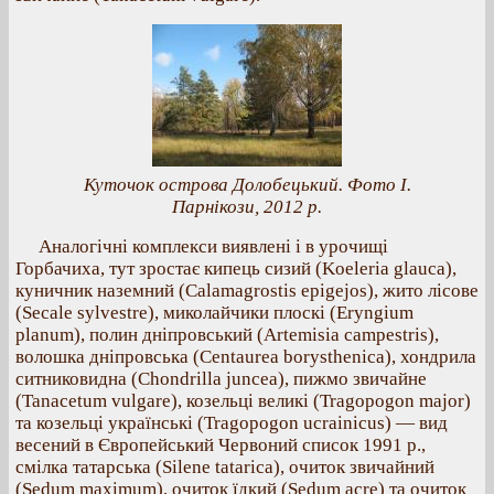
Куточок острова Долобецький. Фото І.
Парнікози, 2012 р.
Аналогічні комплекси виявлені і в урочищі
Горбачиха, тут зростає кипець сизий (Koeleria glauca),
куничник наземний (Calamagrostis epigejos), жито лісове
(Secale sylvestre), миколайчики плоскі (Eryngium
planum), полин дніпровський (Artemisia campestris),
волошка дніпровська (Centaurea borysthenica), хондрила
ситниковидна (Chondrilla juncea), пижмо звичайне
(Tanacetum vulgare), козельці великі (Tragopogon major)
та козельці українські (Tragopogon ucrainicus) — вид
весений в Європейський Червоний список 1991 р.,
смілка татарська (Silene tatarica), очиток звичайний
(Sedum maximum), очиток їдкий (Sedum acre) та очиток