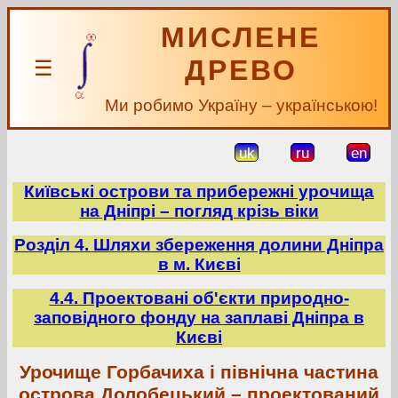
МИСЛЕНЕ
ДРЕВО
☰
Ми робимо Україну – українською!
uk
ru
en
Київські острови та прибережні урочища
на Дніпрі – погляд крізь віки
Розділ 4. Шляхи збереження долини Дніпра
в м. Києві
4.4. Проектовані об'єкти природно-
заповідного фонду на заплаві Дніпра в
Києві
Урочище Горбачиха і північна частина
острова Долобецький – проектований