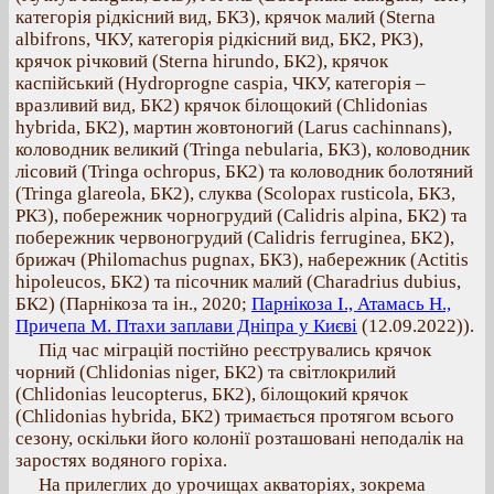
категорія рідкісний вид, БК3), крячок малий (Sterna
albifrons, ЧКУ, категорія рідкісний вид, БК2, РК3),
крячок річковий (Sterna hirundo, БК2), крячок
каспійський (Hydroprogne caspia, ЧКУ, категорія –
вразливий вид, БК2) крячок білощокий (Chlidonias
hybrida, БК2), мартин жовтоногий (Larus cachinnans),
коловодник великий (Tringa nebularia, БК3), коловодник
лісовий (Tringa ochropus, БК2) та коловодник болотяний
(Tringa glareola, БК2), слуква (Scolopax rusticola, БК3,
РК3), побережник чорногрудий (Calidris alpina, БК2) та
побережник червоногрудий (Calidris ferruginea, БК2),
брижач (Philomachus pugnax, БК3), набережник (Actitis
hipoleucos, БК2) та пісочник малий (Charadrius dubius,
БК2) (Парнікоза та ін., 2020;
Парнікоза І., Атамась Н.,
Причепа М. Птахи заплави Дніпра у Києві
(12.09.2022)).
Під час міграцій постійно реєструвались крячок
чорний (Chlidonias niger, БК2) та світлокрилий
(Chlidonias leucopterus, БК2), білощокий крячок
(Chlidonias hybrida, БК2) тримається протягом всього
сезону, оскільки його колонії розташовані неподалік на
заростях водяного горіха.
На прилеглих до урочищах акваторіях, зокрема