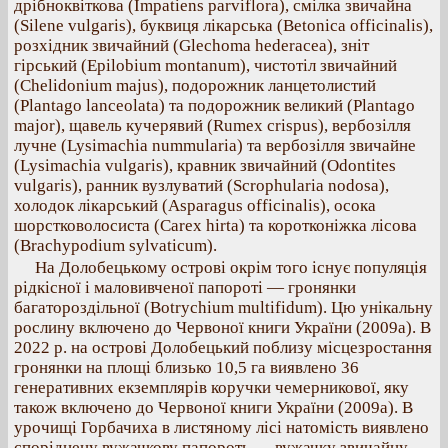
дрібноквіткова (Impatiens parviflora), смілка звичайна
(Silene vulgaris), буквиця лікарська (Betonica officinalis),
розхідник звичайний (Glechoma hederacea), зніт
гірський (Epilobium montanum), чистотіл звичайний
(Chelidonium majus), подорожник ланцетолистий
(Plantago lanceolata) та подорожник великий (Plantago
major), щавель кучерявий (Rumex crispus), вербозілля
лучне (Lysimachia nummularia) та вербозілля звичайне
(Lysimachia vulgaris), кравник звичайний (Odontites
vulgaris), ранник вузлуватий (Scrophularia nodosa),
холодок лікарський (Asparagus officinalis), осока
шорстковолосиста (Carex hirta) та коротконіжка лісова
(Brachypodium sylvaticum).
На Долобецькому острові окрім того існує популяція
рідкісної і маловивченої папороті — гронянки
багатороздільної (Botrychium multifidum). Цю унікальну
рослину включено до Червоної книги України (2009а). В
2022 р. на острові Долобецький поблизу місцезростання
гронянки на площі близько 10,5 га виявлено 36
генеративних екземплярів коручки чемерникової, яку
також включено до Червоної книги України (2009а). В
урочищі Горбачиха в листяному лісі натомість виявлено
споріднену вужачкову папороть — вужачку звичайну