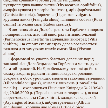
свидина криваво-червона (Swida sanguinea),
пухироплiдник калинолистий (Physocarpus opulifolius),
аморфа кущова (Amorpha fruticosa), дрік фарбувальний
(Genista tinctoria), бирючина (Ligustrum vulgare),
крушина ламка (Frangula alnus), шипшина собача (Rosa
canina) та ожина сиза (Rubus caesius).
В листяних лісах Долобецького та Горбачихи широко
поширені ліани: дівочий виноград п'ятилисточковий
(Parthenocissus inserta) та здичавілий виноград (Vitis
vinifera). На старих екземплярах дерев розвивається
важлива для зимуючих птахів омела біла (Viscum
album).
Сформовані за участю багатьох деревних порід
заплавні ліси Долобецького та Горбачихи мають дуже
багатий травостій. На Долобецькому острові до його
складу входять рідкісні та цінні лікарські рослини.
Зокрема, в обох урочищах виявлені гадючник звичайний
(Filipendula vulgaris), конвалія звичайна (Convallaria
majalis) — охороняється Рішенням Київради № 219/940
від 29.06.2000 р. (Перелік рослин та тварин…), осока
шорстковолосиста (Carex hirta), холодок лікарський
(Asparagus officinalis), цибуля гранчаста (Allium
angulosum), кропива дводомна (Urtica dioica),