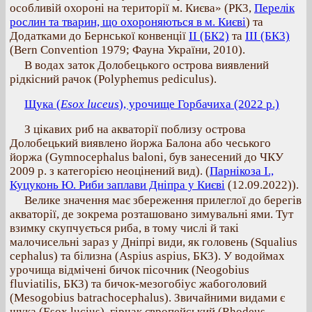
особливій охороні на території м. Києва» (РК3,
Перелік
рослин та тварин, що охороняються в м. Києві
) та
Додатками до Бернської конвенції
II (БК2)
та
III (БК3)
(Bern Convention 1979; Фауна України, 2010).
В водах заток Долобецького острова виявлений
рідкісний рачок (Polyphemus pediculus).
Щука (
Esox luceus
), урочище Горбачиха (2022 р.)
З цікавих риб на акваторії поблизу острова
Долобецький виявлено йоржа Балона або чеського
йоржа (Gymnocephalus baloni, був занесений до ЧКУ
2009 р. з категорією неоцінений вид). (
Парнікоза І.,
Куцуконь Ю. Риби заплави Дніпра у Києві
(12.09.2022)).
Велике значення має збереження прилеглої до берегів
акваторії, де зокрема розташовано зимувальні ями. Тут
взимку скупчується риба, в тому числі й такі
малочисельні зараз у Дніпрі види, як головень (Squalius
cephalus) та білизна (Aspius aspius, БК3). У водоймах
урочища відмічені бичок пісочник (Neogobius
fluviatilis, БК3) та бичок-мезогобіус жабоголовий
(Mesogobius batrachocephalus). Звичайними видами є
щука (Esox lucius), гірчак європейський (Rhodeus