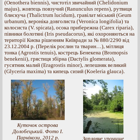
(Oenothera biennis), чистотіл звичайний (Chelidonium
majus), жовтець повзучий (Ranunculus repens), рутвиця
блискуча (Thalictrum lucidum), гравілат міський (Geum
urbanum), вероніка довголиста (Veronica longifolia) та
колосиста (V. spicata), осока прибережна (Carex riparia),
півники болотяні (Iris pseudacorus), які охороняються на
території Києва рішенням Київради за № 880/2290 від
23.12.2004 р. (Перелік рослин та тварин…), мітлиця
тонка (Agrostis tenuis), кострець Бенекена (Bromopsis
benekenii), грястиця збірна (Dactylis glomerata),
гусятник малий (Eragrostis minor), лепешняк великий
(Glyceria maxima) та кипець сизий (Koeleria glauca).
Куточок острова
Долобецький. Фото І.
Парнікози, 2012 р.
Заплавне урочище