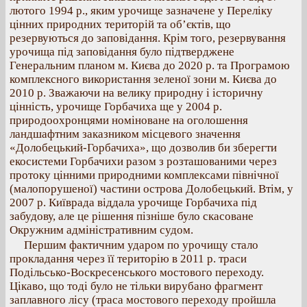
лютого 1994 р., яким урочище зазначене у Переліку
цінних природних територій та об’єктів, що
резервуються до заповідання. Крім того, резервування
урочища під заповідання було підтверджене
Генеральним планом м. Києва до 2020 р. та Програмою
комплексного використання зеленої зони м. Києва до
2010 р. Зважаючи на велику природну і історичну
цінність, урочище Горбачиха ще у 2004 р.
природоохронцями номіноване на оголошення
ландшафтним заказником місцевого значення
«Долобецький-Горбачиха», що дозволив би зберегти
екосистеми Горбачихи разом з розташованими через
протоку цінними природними комплексами північної
(малопорушеної) частини острова Долобецький. Втім, у
2007 р. Київрада віддала урочище Горбачиха під
забудову, але це рішення пізніше було скасоване
Окружним адміністративним судом.
Першим фактичним ударом по урочищу стало
прокладання через її територію в 2011 р. траси
Подільсько-Воскресенського мостового переходу.
Цікаво, що тоді було не тільки вирубано фрагмент
заплавного лісу (траса мостового переходу пройшла