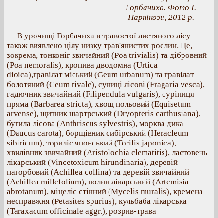
Горбачиха. Фото І.
Парнікози, 2012 р.
В урочищі Горбачиха в травостої листяного лісу
також виявлено цілу низку трав'янистих рослин. Це,
зокрема, тонконіг звичайний (Poa trivialis) та дібровний
(Poa nemoralis), кропива дводомна (Urtica
dioica),гравілат міський (Geum urbanum) та гравілат
болотяний (Geum rivale), суниці лісові (Fragaria vesca),
гадючник звичайний (Filipendula vulgaris), суріпиця
пряма (Barbarea stricta), хвощ польовий (Equisetum
arvense), щитник шартрський (Dryopteris carthusiana),
бугила лісова (Anthriscus sylvestris), морква дика
(Daucus carota), борщівник сибірський (Heracleum
sibiricum), ториліс японський (Torilis japonica),
хвилівник звичайний (Aristolochia clematitis), ластовень
лікарський (Vincetoxicum hirundinaria), деревій
пагорбовий (Achillea collina) та деревій звичайний
(Achillea millefolium), полин лікарський (Artemisia
abrotanum), міцеліс стінний (Mycelis muralis), кремена
несправжня (Petasites spurius), кульбаба лікарська
(Taraxacum officinale aggr.), розрив-трава