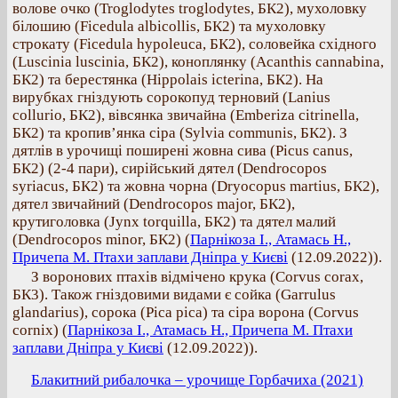
волове очко (Troglodytes troglodytes, БК2), мухоловку
білошию (Ficedula albicollis, БК2) та мухоловку
строкату (Ficedula hypoleuca, БК2), соловейка східного
(Luscinia luscinia, БК2), коноплянку (Acanthis cannabina,
БК2) та берестянка (Hippolais icterina, БК2). На
вирубках гніздують сорокопуд терновий (Lanius
collurio, БК2), вівсянка звичайна (Emberiza citrinella,
БК2) та кропив’янка сіра (Sylvia communis, БК2). З
дятлів в урочищі поширені жовна сива (Picus canus,
БК2) (2-4 пари), сирійський дятел (Dendrocopos
syriacus, БК2) та жовна чорна (Dryocopus martius, БК2),
дятел звичайний (Dendrocopos major, БК2),
крутиголовка (Jynx torquilla, БК2) та дятел малий
(Dendrocopos minor, БК2) (
Парнікоза І., Атамась Н.,
Причепа М. Птахи заплави Дніпра у Києві
(12.09.2022)).
З воронових птахів відмічено крука (Corvus corax,
БК3). Також гніздовими видами є сойка (Garrulus
glandarius), сорока (Pica pica) та сіра ворона (Corvus
cornix) (
Парнікоза І., Атамась Н., Причепа М. Птахи
заплави Дніпра у Києві
(12.09.2022)).
Блакитний рибалочка – урочище Горбачиха (2021)