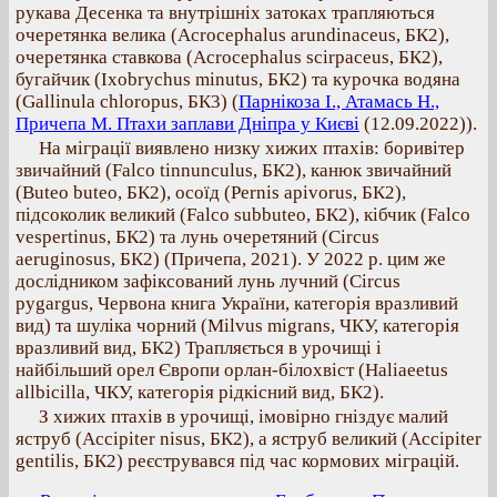
рукава Десенка та внутрішніх затоках трапляються
очеретянка велика (Acrocephalus arundinaceus, БК2),
очеретянка ставкова (Acrocephalus scirpaceus, БК2),
бугайчик (Ixobrychus minutus, БК2) та курочка водяна
(Gallinula chloropus, БК3) (
Парнікоза І., Атамась Н.,
Причепа М. Птахи заплави Дніпра у Києві
(12.09.2022)).
На міграції виявлено низку хижих птахів: боривітер
звичайний (Falco tinnunculus, БК2), канюк звичайний
(Buteo buteo, БК2), осоїд (Pernis apivorus, БК2),
підсоколик великий (Falco subbuteo, БК2), кібчик (Falco
vespertinus, БК2) та лунь очеретяний (Circus
aeruginosus, БК2) (Причепа, 2021). У 2022 р. цим же
дослідником зафіксований лунь лучний (Circus
pygargus, Червона книга України, категорія вразливий
вид) та шуліка чорний (Milvus migrans, ЧКУ, категорія
вразливий вид, БК2) Трапляється в урочищі і
найбільший орел Європи орлан-білохвіст (Haliaeetus
allbicilla, ЧКУ, категорія рідкісний вид, БК2).
З хижих птахів в урочищі, імовірно гніздує малий
яструб (Accipiter nisus, БК2), а яструб великий (Accipiter
gentilis, БК2) реєструвався під час кормових міграцій.