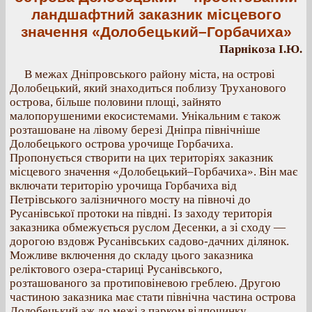
ландшафтний заказник місцевого
значення «Долобецький–Горбачиха»
Парнікоза І.Ю.
В межах Дніпровського району міста, на острові
Долобецький, який знаходиться поблизу Труханового
острова, більше половини площі, зайнято
малопорушеними екосистемами. Унікальним є також
розташоване на лівому березі Дніпра північніше
Долобецького острова урочище Горбачиха.
Пропонується створити на цих територіях заказник
місцевого значення «Долобецький–Горбачиха». Він має
включати територію урочища Горбачиха від
Петрівського залізничного мосту на півночі до
Русанівської протоки на півдні. Із заходу територія
заказника обмежується руслом Десенки, а зі сходу —
дорогою вздовж Русанівських садово-дачних ділянок.
Можливе включення до складу цього заказника
реліктового озера-стариці Русанівського,
розташованого за протиповіневою греблею. Другою
частиною заказника має стати північна частина острова
Долобецький аж до межі з парком відпочинку,