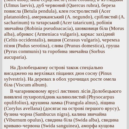
(Ulmus laevis), дуб червоний (Quercus rubra), береза
повисла (Betula pendula), клен гостролистий (Acer
platanoides), американський (A. negundo), сріблястий (A.
sacharinum) та татарський (Acer tataricum), робінія
звичайна (Robinia pseudoacacia), шовковиця біла (Morus
alba), абрикос (Armeniaca vulgaris), каркас західний
(Celtis occidentalis), вишня (Cerasus vulgaris), черемха
пізня (Padus serotina), слива (Prunus domestica), груша
(Pyrus communis) та горобина звичайна (Sorbus
aucuparia).
На Долобецькому острові також спеціально
висаджено на верхівках піщаних дюн сосну (Pinus
sylvestris). На деревах в обох урочищах росте омела
біла (Viscum album).
В чагарниковому ярусі листяних лісів Долобецького
виявлені пухироплiдник калинолистий (Physocarpus
opulifolius), крушина ламка (Frangula alnus), ліщина
(Corylus avellana) (досягає на острові першого ярусу),
бузина чорна (Sambucus nigra), калина звичайна
(Viburnum opulus), свидина біла (Swida alba), свидина
криваво-червона (Swida sanguinea), аморфа кущова