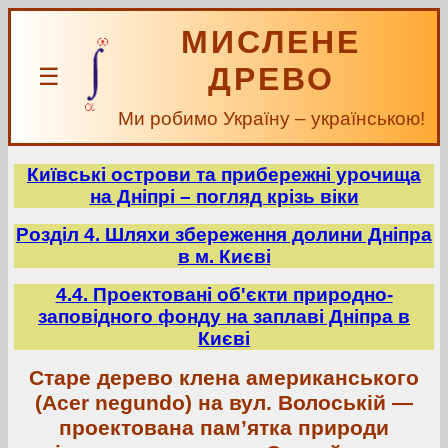
МИСЛЕНЕ
ДРЕВО
☰
Ми робимо Україну – українською!
Київські острови та прибережні урочища
на Дніпрі – погляд крізь віки
Розділ 4. Шляхи збереження долини Дніпра
в м. Києві
4.4. Проектовані об'єкти природно-
заповідного фонду на заплаві Дніпра в
Києві
Старе дерево клена американського
(Acer negundo) на вул. Волоській —
проектована пам’ятка природи