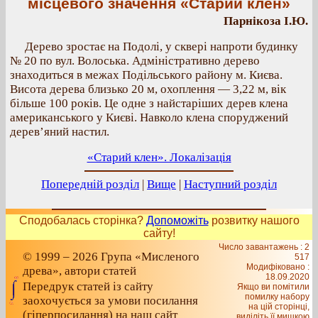
місцевого значення «Старий клен»
Парнікоза І.Ю.
Дерево зростає на Подолі, у сквері напроти будинку
№ 20 по вул. Волоська. Адміністративно дерево
знаходиться в межах Подільського району м. Києва.
Висота дерева близько 20 м, охоплення — 3,22 м, вік
більше 100 років. Це одне з найстаріших дерев клена
американського у Києві. Навколо клена споруджений
дерев’яний настил.
«Старий клен». Локалізація
Попередній розділ
|
Вище
|
Наступний розділ
Сподобалась сторінка?
Допоможіть
розвитку нашого
сайту!
Число завантажень : 2
© 1999 – 2026 Група «Мисленого
517
Модифіковано :
древа», автори статей
18.09.2020
Передрук статей із сайту
Якщо ви помітили
помилку набору
заохочується за умови посилання
на цiй сторiнцi,
(гіперпосилання) на наш сайт
видiлiть її мишкою