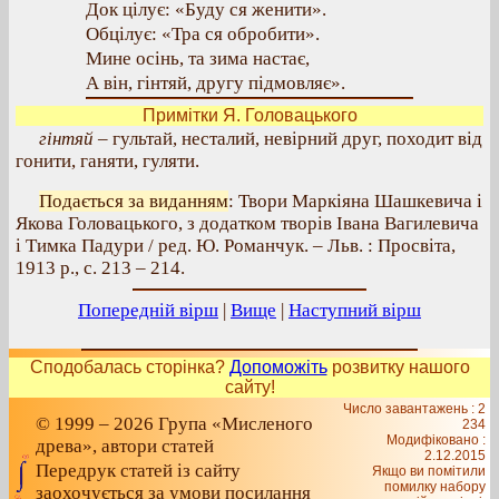
Док цілує: «Буду ся женити».
Обцілує: «Тра ся обробити».
Мине осінь, та зима настає,
А він, гінтяй, другу підмовляє».
Примітки Я. Головацького
гінтяй
– гультай, несталий, невірний друг, походит від
гонити, ганяти, гуляти.
Подається за виданням
: Твори Маркіяна Шашкевича і
Якова Головацького, з додатком творів Івана Вагилевича
і Тимка Падури / ред. Ю. Романчук. – Льв. : Просвіта,
1913 р., с. 213 – 214.
Попередній вірш
|
Вище
|
Наступний вірш
Сподобалась сторінка?
Допоможіть
розвитку нашого
сайту!
Число завантажень : 2
© 1999 – 2026 Група «Мисленого
234
Модифіковано :
древа», автори статей
2.12.2015
Передрук статей із сайту
Якщо ви помітили
помилку набору
заохочується за умови посилання