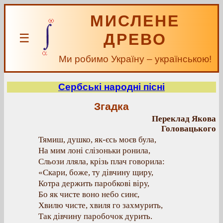
МИСЛЕНЕ
ДРЕВО
☰
Ми робимо Україну – українською!
Сербські народні пісні
Згадка
Переклад Якова
Головацького
Тямиш, душко, як-єсь моєв була,
На мим лоні слізоньки ронила,
Сльози лляла, крізь плач говорила:
«Скари, боже, ту дівчину щиру,
Котра держить паробкові віру,
Бо як чисте воно небо синє,
Хвилю чисте, хвиля го захмурить,
Так дівчину паробочок дурить.