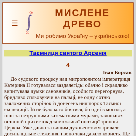
МИСЛЕНЕ
ДРЕВО
☰
Ми робимо Україну – українською!
Таємниця святого Арсенія
4
Іван Корсак
До судового процесу над митрополитом імператриця
Катерина II готувалася заздалегідь: обачно і скрадливо
випитувала думки сановників, особисто перегорнула,
бридливо спльовуючи на пальці, не одну сотню
заяложених сторінок із донесень нишпорок Таємної
експедиції. Їй не було кого боятися, бо одні в могилі, а
інші за незрушними казематними мурами, залишався
останній прихисток для можливої опозиції тронові –
Церква. Уже давно за вищим духовенством тривало
досить щільне стеження, і воно таки давало користь. Ще