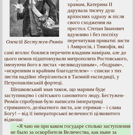
храмам, Катерина II
дарувала тисячу душ
кріпосних одразу ж після
свого сходження на
престол. Степан Іванович
вдумливо і без поспіху
перечитував приватні листи
Олексій Бестужев-Рюмін
і Амвросія, і Тимофія, які
самі вголос боялися перечити владним намірам, але до
цього немов підштовхували митрополита Ростовського,
іменуючи його в листах «великодушным», «бодрым»,
«искренним и крайним благодетелем» – списки з тих
листів надійно зберігаються в Таємній експедиції, у
Петропавлівській фортеці.
Шешковський знав також, що марним буде
заступництво і світського сановитого люду. Бестужев-
Рюмін спробував було написати імператриці
стриманого, делікатного листа, але отримав – і слава
Богу! – від її імператорської величності цілковитого
відкоша:
«Я чаю ни при каком государе столько заступления
не было за оскорбителя Величества, как ныне за