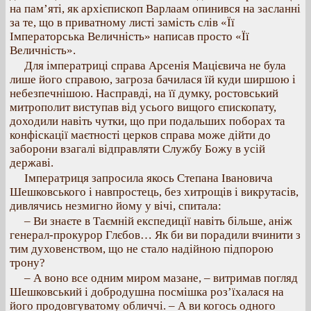
на пам’яті, як архієпископ Варлаам опинився на засланні
за те, що в приватному листі замість слів «Її
Імператорська Величність» написав просто «Її
Величність».
Для імператриці справа Арсенія Мацієвича не була
лише його справою, загроза бачилася їй куди ширшою і
небезпечнішою. Насправді, на її думку, ростовський
митрополит виступав від усього вищого єпископату,
доходили навіть чутки, що при подальших поборах та
конфіскації маєтності церков справа може дійти до
заборони взагалі відправляти Службу Божу в усій
державі.
Імператриця запросила якось Степана Івановича
Шешковського і навпростець, без хитрощів і викрутасів,
дивлячись незмигно йому у вічі, спитала:
– Ви знаєте в Таємній експедиції навіть більше, аніж
генерал-прокурор Глєбов… Як би ви порадили вчинити з
тим духовенством, що не стало надійною підпорою
трону?
– А воно все одним миром мазане, – витримав погляд
Шешковський і добродушна посмішка роз’їхалася на
його продовгуватому обличчі. – А ви когось одного