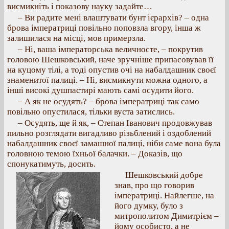
висмикніть і показову науку задайте…
– Ви радите мені влаштувати бунт ієрархів? – одна
брова імператриці повільно поповзла вгору, інша ж
залишилася на місці, мов примерзла.
– Ні, ваша імператорська величносте, – покрутив
головою Шешковський, наче зручніше припасовував її
на куцому тілі, а тоді опустив очі на набалдашник своєї
знаменитої палиці. – Ні, висмикнути можна одного, а
інші високі душпастирі мають самі осудити його.
– А як не осудять? – брова імператриці так само
повільно опустилася, тільки вуста затислись.
– Осудять, ще й як, – Степан Іванович продовжував
пильно розглядати вигадливо різьблений і оздоблений
набалдашник своєї замашної палиці, ніби саме вона була
головною темою їхньої балачки. – Доказів, що
спонукатимуть, досить.
Шешковський добре
знав, про що говорив
імператриці. Найлегше, на
його думку, було з
митрополитом Димитрієм –
йому особисто, а не