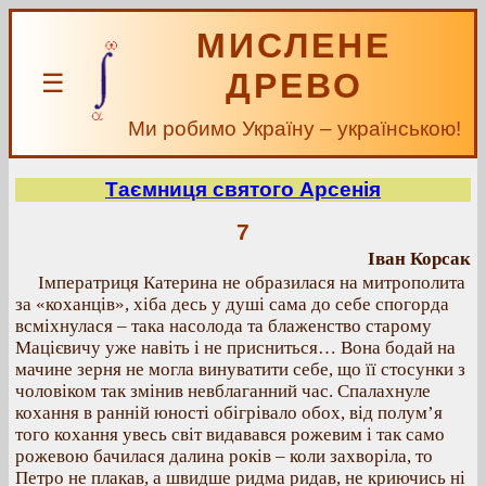
МИСЛЕНЕ
ДРЕВО
☰
Ми робимо Україну – українською!
Таємниця святого Арсенія
7
Іван Корсак
Імператриця Катерина не образилася на митрополита
за «коханців», хіба десь у душі сама до себе спогорда
всміхнулася – така насолода та блаженство старому
Мацієвичу уже навіть і не присниться… Вона бодай на
мачине зерня не могла винуватити себе, що її стосунки з
чоловіком так змінив невблаганний час. Спалахнуле
кохання в ранній юності обігрівало обох, від полум’я
того кохання увесь світ видавався рожевим і так само
рожевою бачилася далина років – коли захворіла, то
Петро не плакав, а швидше ридма ридав, не криючись ні