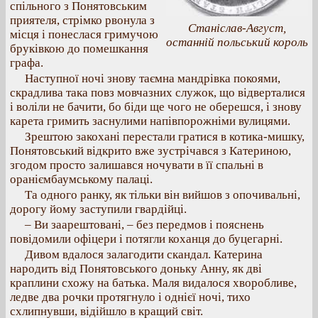
спільного з Понятовським
приятеля, стрімко рвонула з
Станіслав-Август,
місця і понеслася гримучою
останній польський король
бруківкою до помешкання
графа.
Наступної ночі знову таємна мандрівка покоями,
скрадлива така повз мовчазних служок, що відверталися
і воліли не бачити, бо біди ще чого не оберешся, і знову
карета гримить заснулими напівпорожніми вулицями.
Зрештою закохані перестали гратися в котика-мишку,
Понятовський відкрито вже зустрічався з Катериною,
згодом просто залишався ночувати в її спальні в
ораніємбаумському палаці.
Та одного ранку, як тільки він вийшов з опочивальні,
дорогу йому заступили гвардійці.
– Ви заарештовані, – без передмов і пояснень
повідомили офіцери і потягли коханця до буцегарні.
Дивом вдалося залагодити скандал. Катерина
народить від Понятовського доньку Анну, як дві
краплини схожу на батька. Маля видалося хворобливе,
ледве два рочки протягнуло і однієї ночі, тихо
схлипнувши, відійшло в кращий світ.