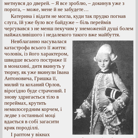
метнувся до дверей. – Я все зроблю, – докинув уже з
порога, – може, мене й не забудете…
Катерина і відати не могла, куди так прудко погнав
слуга, їй уже було все байдуже – біль переймів
чергувався з не менш пекучим у знеможеній душі болем
найжахливішого і недалекого такого вже майбуття.
Невблаганно насувалася
катастрофа всього її життя:
чоловік, із його характером,
швидше всього постриже її
в монахині, дитя вкинуть у
тюрму, як уже вкинули Івана
Антоновича, Гришка її,
милий та коханий Орлов,
вірогідно буде страчений. І
знову здригається тіло в
переймах, крутить
немилосердним корчем, і
ледве з останньої моці
вдається в собі загасити
крик породіллі.
І раптом у вікнах