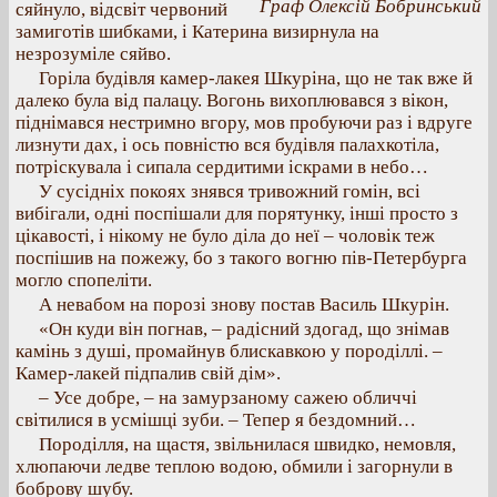
Граф Олексій Бобринський
сяйнуло, відсвіт червоний
замиготів шибками, і Катерина визирнула на
незрозуміле сяйво.
Горіла будівля камер-лакея Шкуріна, що не так вже й
далеко була від палацу. Вогонь вихоплювався з вікон,
піднімався нестримно вгору, мов пробуючи раз і вдруге
лизнути дах, і ось повністю вся будівля палахкотіла,
потріскувала і сипала сердитими іскрами в небо…
У сусідніх покоях знявся тривожний гомін, всі
вибігали, одні поспішали для порятунку, інші просто з
цікавості, і нікому не було діла до неї – чоловік теж
поспішив на пожежу, бо з такого вогню пів-Петербурга
могло спопеліти.
А невабом на порозі знову постав Василь Шкурін.
«Он куди він погнав, – радісний здогад, що знімав
камінь з душі, промайнув блискавкою у породіллі. –
Камер-лакей підпалив свій дім».
– Усе добре, – на замурзаному сажею обличчі
світилися в усмішці зуби. – Тепер я бездомний…
Породілля, на щастя, звільнилася швидко, немовля,
хлюпаючи ледве теплою водою, обмили і загорнули в
боброву шубу.