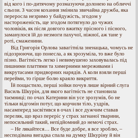
від кого і по-дитячому розмазуючи долонею на обличчі
сльози. З часом кохання змінила звичайна дружба, яка
переросла незримо у байдужість, згодом у
настороженість, ще згодом потягнуло до чужих
чоловіків, як після довгого вжитку прісного і пісного,
заманулося їй до незмоги пахучої, ніжної, аж тане у
роті, смаженини.
Від Григорія Орлова завагітніла зненацька, чомусь не
підозрюючи, що понесла, а як зрозуміла, то вже було
пізно. Вагітність легко і невимушено заховувалась під
пишними платтями та химерними мереживами і
викрутасами придворних нарядів. А коли взяли перші
перейми, то гірше болю краяло викриття.
Їй пощастило, перші зойки почув лише вірний слуга
Василь Шкурін, для якого вагітність не становила
таємниці; по очах Катерини він усе зрозумів, бо не
тільки відгомін потуг, що корчили тіло, уздрів,
насамперед засвітився в очах і все дужчим ставав
переляк, що враз переріс у страх загнаної тварини,
непосильний такий, непідйомний до немочі страх.
– Не лякайтеся… Все буде добре, я все зроблю, –
несподівана вигадка спала на думку Шкуріну й він