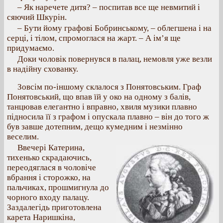
– Як наречете дитя? – поспитав все ще невмитий і
сяючий Шкурін.
– Бути йому графові Бобринському, – облегшена і на
серці, і тілом, спромоглася на жарт. – А ім’я ще
придумаємо.
Доки чоловік повернувся в палац, немовля уже везли
в надійну схованку.
Зовсім по-іншому склалося з Понятовським. Граф
Понятовський, що впав їй у око на одному з балів,
танцював елегантно і вправно, хвиля музики плавно
підносила її з графом і опускала плавно – він до того ж
був завше дотепним, дещо кумедним і незмінно
веселим.
Ввечері Катерина,
тихенько скрадаючись,
переодяглася в чоловіче
вбрання і сторожко, на
пальчиках, прошмигнула до
чорного входу палацу.
Заздалегідь приготовлена
карета Наришкіна,