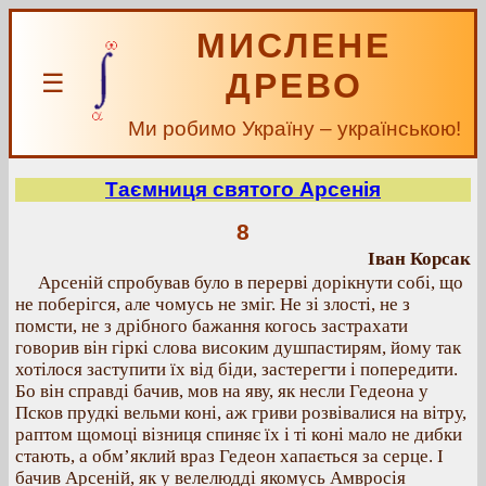
МИСЛЕНЕ
ДРЕВО
☰
Ми робимо Україну – українською!
Таємниця святого Арсенія
8
Іван Корсак
Арсеній спробував було в перерві дорікнути собі, що
не поберігся, але чомусь не зміг. Не зі злості, не з
помсти, не з дрібного бажання когось застрахати
говорив він гіркі слова високим душпастирям, йому так
хотілося заступити їх від біди, застерегти і попередити.
Бо він справді бачив, мов на яву, як несли Гедеона у
Псков прудкі вельми коні, аж гриви розвівалися на вітру,
раптом щомоці візниця спиняє їх і ті коні мало не дибки
стають, а обм’яклий враз Гедеон хапається за серце. І
бачив Арсеній, як у велелюдді якомусь Амвросія