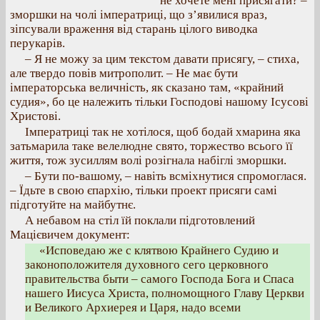
не хочете мені присягати? –
зморшки на чолі імператриці, що з’явилися враз,
зіпсували враження від старань цілого виводка
перукарів.
– Я не можу за цим текстом давати присягу, – стиха,
але твердо повів митрополит. – Не має бути
імператорська величність, як сказано там, «крайний
судия», бо це належить тільки Господові нашому Ісусові
Христові.
Імператриці так не хотілося, щоб бодай хмарина яка
затьмарила таке велелюдне свято, торжество всього її
життя, тож зусиллям волі розігнала набіглі зморшки.
– Бути по-вашому, – навіть всміхнутися спромоглася.
– Їдьте в свою єпархію, тільки проект присяги самі
підготуйте на майбутнє.
А небавом на стіл їй поклали підготовлений
Мацієвичем документ:
«Исповедаю же с клятвою Крайнего Судию и
законоположителя духовного сего церковного
правительства быти – самого Господа Бога и Спаса
нашего Иисуса Христа, полномощного Главу Церкви
и Великого Архиерея и Царя, надо всеми