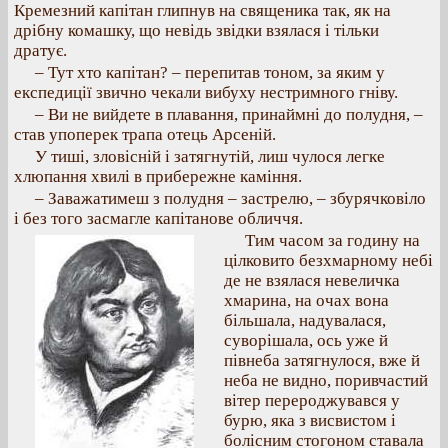
Кремезний капітан глипнув на священика так, як на
дрібну комашку, що невідь звідки взялася і тільки
дратує.
– Тут хто капітан? – перепитав тоном, за яким у
експедиції звично чекали вибуху нестримного гніву.
– Ви не вийдете в плавання, принаймні до полудня, –
став упоперек трапа отець Арсеній.
У тиші, зловісній і затягнутій, лиш чулося легке
хлюпання хвилі в прибережне каміння.
– Заважатимеш з полудня – застрелю, – збурячковіло
і без того засмагле капітанове обличчя.
Тим часом за годину на
цілковито безхмарному небі
де не взялася невеличка
хмарина, на очах вона
більшала, надувалася,
суворішала, ось уже й
півнеба затягнулося, вже й
неба не видно, поривчастий
вітер перероджувався у
бурю, яка з висвистом і
болісним стогоном ставала