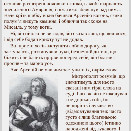
оточили роз’ятрені чоловіки і жінки, в злобі шарпають
знесиленого Амвросія, і ніж хижо зблиснув над ним…
Наче крізь шибку вікна бачився Арсенію вогонь, язики
полум’я лижуть каміння, і обличчя так схоже на
Мисаїла, у тому вогні.
Ні, він нічого не вигадав, він сказав лиш, що виділося,
і від себе бодай крихту тут не додав.
Він просто хотів заступити собою дорогу, як
заступають, розкинувши руки, безпечній дитині, що
біжить і не бачить прірви поперед себе, він благав і
просив – та марно усе.
Але Арсеній не мав чим заступити їх, окрім слова.
Митрополит розумів, що
значитимуть для нього
сказані ним гіркі слова на
суді. І все ж він не шкодував
і не дорікав собі, бо
нещирість і лукавство
(відмовчування теж часто
густо є лиш благенькою
одежиною цього) істинно
народжені від лукавого. І