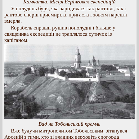
Камчатка. Місця Берінгових експедицій
У полудень буря, яка зародилася так раптово, так і
раптово сперш присмиріла, пригасла і зовсім нарешті
вмерла.
Корабель справді рушив пополудні і більше у
священика експедиції не траплялося сутичок із
капітаном.
Вид на Тобольський кремль
Вже будучи митрополитом Тобольським, зіткнувся
Арсеній з тими, хто зі владних верховіть спогорда