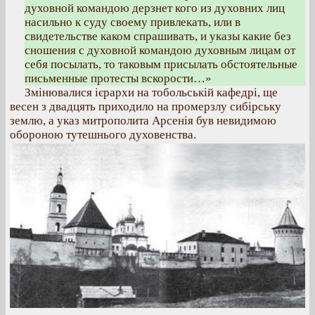
духовной командою дерзнет кого из духовних лиц
насильно к суду своему привлекать, или в
свидетельстве каком спрашивать, и указы какие без
сношения с духовной командою духовным лицам от
себя посылать, то таковым присылать обстоятельные
письменные протесты вскорости…»
Змінювалися ієрархи на тобольській кафедрі, ще
весен з двадцять приходило на промерзлу сибірську
землю, а указ митрополита Арсенія був невидимою
обороною тутешнього духовенства.