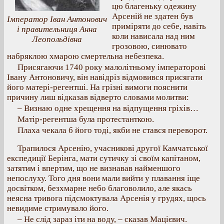
цю благеньку одежину
Арсеній не здатен був
Імператор Іван Антонович
приміряти до себе, навіть
і правительниця Анна
коли нависала над ним
Леопольдівна
грозовою, синювато
набряклою хмарою смертельна небезпека.
Присягаючи 1740 року малолітньому імператорові
Івану Антоновичу, він навідріз відмовився присягати
його матері-регентші. На грізні вимоги пояснити
причину лиш відказав відверто словами молитви:
– Визнаю одне хрещення на відпущення гріхів…
Матір-регентша була протестанткою.
Плаха чекала б його тоді, якби не стався переворот.
Трапилося Арсенію, учасникові другої Камчатської
експедиції Берінга, мати сутичку зі своїм капітаном,
затятим і впертим, що не визнавав найменшого
непослуху. Того дня вони мали вийти у плавання іще
досвітком, безхмарне небо благоволило, але якась
неясна тривога підсмоктувала Арсенія у грудях, щось
невидиме стримувало його.
– Не слід зараз іти на воду, – сказав Мацієвич.