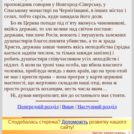
проповідник говорив у Новгород-Сіверську, у
Спаському монастирі на Чернігівщині, в інших містах і
селах, тобто скрізь, куди закидала його доля.
Бо як Церква попаде під п’яту якомусь чиновникові,
якійсь державі, то зло велике над світом постане:
держави, тим паче Росія, воюють і змушують залежних
душпастирів благословляти убивство, а то ж зрада
Христа, держава завше чинить якісь неподобства (зрідка
кається заднім числом, та тільки завжди запізно) і
робить душпастиря співучасником усіх лиходійств і
підлот. А коли на троні така особа, що вбила власного
чоловіка, приблуда невідь з яких країв, що на трон отой
не має і крихти права – вона програє у карти церковні
маєтності, що жертовно складали наші отці, вона ж
просто роздасть коханцям, несть числа яким…
Ні, думав митрополит, він до останнього має стояти.
Попередній розділ
|
Вище
|
Наступний розділ
Сподобалась сторінка?
Допоможіть
розвитку нашого
сайту!
Число завантажень : 2