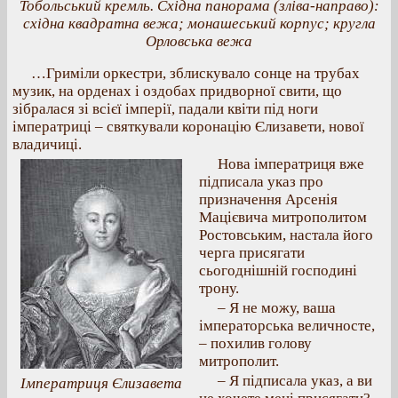
Тобольський кремль. Східна панорама (зліва-направо):
східна квадратна вежа; монашеський корпус; кругла
Орловська вежа
…Гриміли оркестри, зблискувало сонце на трубах
музик, на орденах і оздобах придворної свити, що
зібралася зі всієї імперії, падали квіти під ноги
імператриці – святкували коронацію Єлизавети, нової
владичиці.
Нова імператриця вже
підписала указ про
призначення Арсенія
Мацієвича митрополитом
Ростовським, настала його
черга присягати
сьогоднішній господині
трону.
– Я не можу, ваша
імператорська величносте,
– похилив голову
митрополит.
– Я підписала указ, а ви
Імператриця Єлизавета