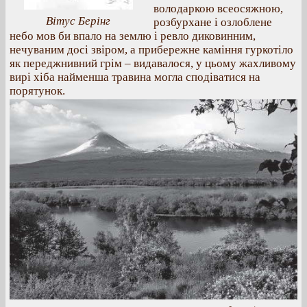
володаркою всеосяжною,
Вітус Берінг
розбурхане і озлоблене
небо мов би впало на землю і ревло диковинним,
нечуваним досі звіром, а прибережне каміння гуркотіло
як переджнивний грім – видавалося, у цьому жахливому
вирі хіба найменша травина могла сподіватися на
порятунок.