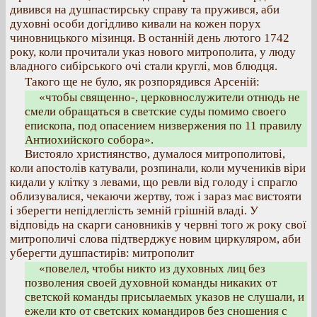
дивився на душпастирську справу та пружився, аби
духовні особи догідливо кивали на кожен порух
чиновницького мізинця. В останній день лютого 1742
року, коли прочитали указ нового митрополита, у люду
владного сибірського очі стали круглі, мов блюдця.
Такого ще не було, як розпорядився Арсеній:
«чтобы священно-, церковнослужители отнюдь не
смели обращаться в светские суды помимо своего
епископа, под опасением низвержения по 11 правилу
Антиохийского собора».
Вистояло християнство, думалося митрополитові,
коли апостолів катували, розпинали, коли мучеників віри
кидали у клітку з левами, що ревли від голоду і спрагло
облизувалися, чекаючи жертву, тож і зараз має вистояти
і зберегти непідлеглість земній грішній владі. У
відповідь на скарги сановників у червні того ж року свої
митрополичі слова підтверджує новим циркуляром, аби
уберегти душпастирів: митрополит
«повелел, чтобы никто из духовных лиц без
позволения своей духовной команды никаких от
светской команды присылаемых указов не слушали, и
ежели кто от светских командиров без сношения с