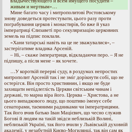
владычествующего и всем имущего посудити –
живым и мертвым»…
Мине багато часу і митрополитові Ростовському
знову доведеться протестувати, цього разу проти
пограбування церков і монастирів, бо вже й указ
імператриці Єлизаветі про секуляризацію церковних
земель на підпис поклали.
«Хани татарські навіть на це не зважувалися», –
застерігатиме владика Арсеній.
– Ні, – скаже імператриця, відкладаючи перо. – Я не
підпишу, а після мене – як хочете.
…У короткій перерві суду, в роздумах непростих
митрополит Арсеній так і не зміг дорікнути собі, що не
остерігся. Він просто християнин, і якщо не буде
захищати непідлеглість Церкви світським чинам і
державі, то марна віра його. Церква – Христова, а не
цього випадкового люду, що поштиво іменує себе
сенаторами, таємними радниками чи імператрицями.
Так його вчив батько Іван Мацієвич, що чесно служив
Богові й людям на такій звідси неблизькій Волині,
неблизькій Україні, так його вчили у Львівській духовній
академії, у незабутній Києво-Могилянці, так він сам як