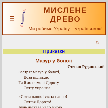
МИСЛЕНЕ
ДРЕВО
☰
Ми робимо Україну – українською!
☼
Приказки
Мазур у болоті
Степан Руданський
Застряг мазур у болоті,
Воза підпихає
Та й до помочі Дороту
Святу упрошає:
«Свята панно! свята панно!
Святая Дорото!
Будь ласкава надо мною,