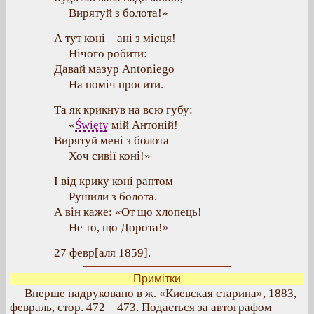
Вирятуй з болота!»
А тут коні – ані з місця!
Нічого робити:
Давай мазур Antoniego
На поміч просити.
Та як крикнув на всю губу:
«
Święty
мій Антоній!
Вирятуй мені з болота
Хоч сивії коні!»
І від крику коні раптом
Рушили з болота.
А він каже: «От що хлопець!
Не то, що Дорота!»
27 февр[аля 1859].
Примітки
Вперше надруковано в ж. «Киевская старина», 1883,
февраль, стор. 472 – 473. Подається за автографом