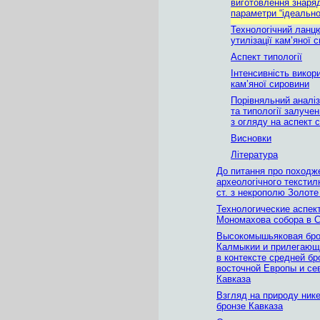
виготовлення знаря
параметри “iдеально
Технологiчний ланц
утилiзацiї кам’яної 
Аспект типологiї
Інтенсивнiсть викор
кам’яної сировини
Порiвняльний аналiз
та типологiї залуче
з огляду на аспект 
Висновки
Література
До питання про походж
археологічного текстил
ст. з некрополю Золоте
Технологические аспек
Мономахова собора в 
Высокомышьяковая бро
Калмыкии и прилегающ
в контексте средней бр
восточной Европы и се
Кавказа
Взгляд на природу ник
бронзе Кавказа