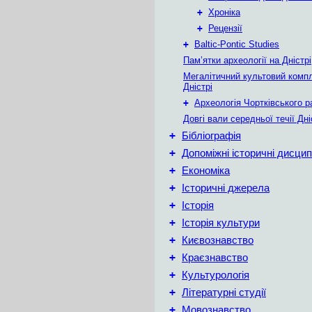
+
Хроніка
+
Рецензії
+
Baltic-Pontic Studies
Пам’ятки археології на Дністрі
Мегалітичний культовий комп
Дністрі
+
Археологія Чортківського р
Довгі вали середньої течії Дн
+
Бібліографія
+
Допоміжні історичні дисцип
+
Економіка
+
Історичні джерела
+
Історія
+
Історія культури
+
Києвознавство
+
Краєзнавство
+
Культурологія
+
Літературні студії
+
Мовознавство