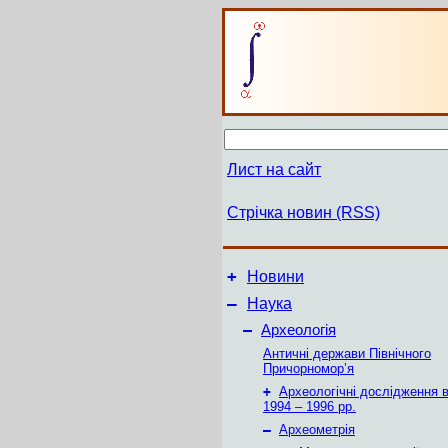
Лист на сайт
Стрічка новин (RSS)
+
Новини
–
Наука
–
Археологія
Античні держави Північного
Причорномор’я
+
Археологічні дослідження в
1994 – 1996 рр.
–
Археометрія