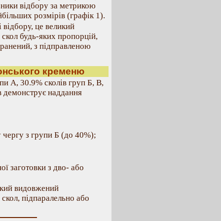
зники відбору за метрикою
йбільших розмірів (графік 1).
і відбору, це великий
 скол будь-яких пропорцій,
гранений, з підправленою
уронського кременю
и А, 30.9% сколів груп Б, В,
ів демонструє наддання
 чергу з групи Б (до 40%);
ї заготовки з дво- або
икий видовжений
 скол, підпаралельно або