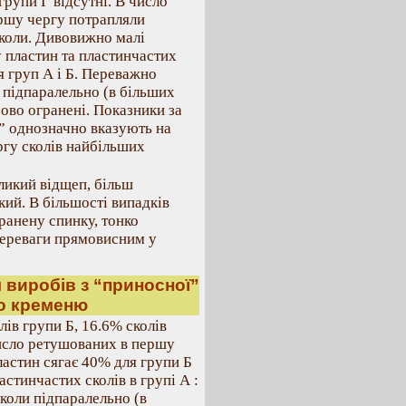
групи Г відсутні. В число
ршу чергу потрапляли
коли. Дивовижно малі
 пластин та пластинчастих
ля груп А і Б. Переважно
 підпаралельно (в більших
рово огранені. Показники за
” однозначно вказують на
ргу сколів найбільших
ликий відщеп, більш
ий. В більшості випадків
ранену спинку, тонко
 переваги прямовисним у
ія виробів з “приносної”
о кременю
ів групи Б, 16.6% сколів
число ретушованих в першу
ластин сягає 40% для групи Б
астинчастих сколів в групі А :
сколи підпаралельно (в