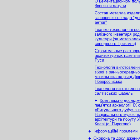
О цементационном пол
бронзы и латуни
Состав металла издел
гапоновского клада "д
антов"
Техніко-технологічні ос
залізного інвентаря род
культури (за матеріала
середнього Прикам’я)
Строительные растворы
архитектурных памятн
Руси
Технологія виготовленн
зброї з ранньосередньо
могильника на річці Дю
Новоросійська
Технологія виготовленн
салтівських шабель
+
Комплексне дослідж
пам’ятки археології ІХ с
«Ритуального дубу» з к
Національного музею н
архітектури та побуту У
Києві (с. Пирогово)
+
Інформаційні проблеми
+
Охорона та дослідження