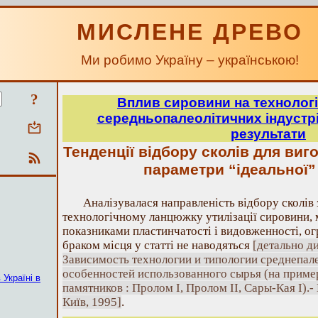
МИСЛЕНЕ ДРЕВО
Ми робимо Україну – українською!
?
Вплив сировини на технологі
середньопалеолітичних індустрі
результати
Тенденцiї вiдбору сколiв для виг
параметри “iдеальної”
Аналізувалася направленість відбору сколів з
технологічному ланцюжку утилізації сировини, 
показниками пластинчатості і видовженності, ог
браком місця у статті не наводяться
[детально д
Зависимость технологии и типологии среднепал
особенностей использованного сырья (на прим
 Україні в
памятников : Пролом I, Пролом II, Сары-Кая I).
Київ, 1995]
.