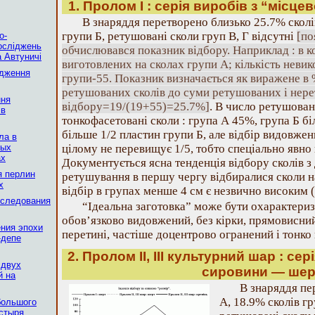
1. Пролом I : серія виробів з “місц
В знаряддя перетворено близько 25.7% сколі
групи Б, ретушовані сколи груп В, Г відсутні
[по
о-
осліджень
обчислювався показник відбору. Наприклад : в ко
 Автуничі
виготовлених на сколах групи А; кількість невик
ідження
групи-55. Показник визначається як виражене в
ретушованих сколів до суми ретушованих і нере
ння
відбору=19/(19+55)=25.7%]
. В число ретушова
iв
тонкофасетовані сколи : група А 45%, група Б б
більше 1/2 пластин групи Б, але відбір видовжени
ла в
ных
цілому не перевищує 1/5, тобто спеціально явно
ах
Документується ясна тенденція відбору сколів 
я перлин
ретушування в першу чергу відбиралися сколи н
х
відбір в групах менше 4 см є незвично високим (
сследования
“Iдеальна заготовка” може бути охарактериз
обов’язково видовжений, без кірки, прямовисний
ния эпохи
перетині, частіше доцентрово огранений і тонко
-депе
2. Пролом II, III культурний шар : сер
 двух
сировини — шер
й на
В знаряддя пе
А, 18.9% сколів гр
большого
стыря