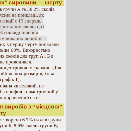
евої” сировини — шерту
в групи А та 38.2% сколів
ясню на прикладі, як
лекції є 19 знарядь,
ористаних сколів цієї
 % співвідношення
тушованих виробів : I
них в першу чергу попадали
ільше 60%. Використано
х сколів для груп А і Б в
 не проводився.
з доцентровою огранкою. Для
айбільших розмірів, хоча
графік 1).
ована як великий, не
 в профілі і симетричний у
 підправлений скол.
ія виробів з “місцевої”
ту
ретворено 6.7% сколів групи
упи Б, 8.6% сколів групи В;