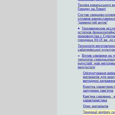
Техніка ковальського в
Городку на Ловаті
Состав свинцово-олов
сплавов раннеславянск
“древностей антов”
+
Геохимические иссл
остатков бронзолитейн
производства с Субото
городища XII-IX вв. до 
Технологія виготовленн
сабатинівської культур
–
Вплив сировини на т
типологію середньопал
індустрій: нові методики
результати
Обгрунтування вибо
матеріалів для аналі
методичні зауважен
Коротка характерис
залучених пам’яток
Кам’яна сировина : 
характеристика
Опис матерiалiв
Тенденцiї вiдбору с