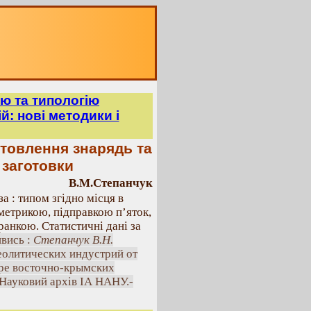
ю та типологію
й: нові методики і
отовлення знарядь та
 заготовки
В.М.Степанчук
а : типом згідно місця в
метрикою, підправкою п’яток,
ранкою. Статистичні дані за
ивись :
Степанчук В.Н.
еолитических индустрий от
ере восточно-крымских
- Науковий архів ІА НАНУ.-