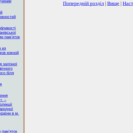
учении
Попередній розділ
|
Вище
|
Наст
ий
ревностей
обливості
анівської
ми пам’яток
 из
иков южной
я залізної
вічного
рсо біля
я
ення
т. –
олекції
ародної
країни в м.
 пам’яток