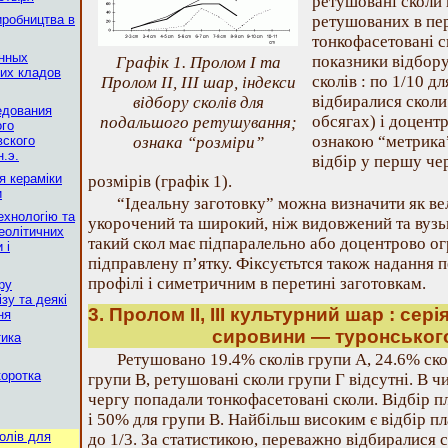
ретушовані сколи 
иробництва в
ретушованих в пе
тонкофасетовані с
янных
показники відбору
Графік 1. Пролом I та
их кладов
сколів : по 1/10 д
Пролом II, III шар, індекси
відбиралися сколи
відбору сколів для
едования
обсягах) і доцент
подальшого ретушування;
ого
ознакою “метрика
вского
ознака “розміри”
н.э.
відбір у першу че
я кераміки
розмірів (графік 1).
и
“Iдеальну заготовку” можна визначити як ве
ехнологію та
укорочений та широкий, ніж видовжений та вузьк
еолітичних
такий скол має підпаралельно або доцентрово ог
 і
підправлену п’ятку. Фіксуєтьтся також надання
профілі і симетричним в перетині заготовкам.
ру
зу та деякі
3. Пролом II, III культурний шар : сер
ня
сировини — туронськог
тика
Ретушовано 19.4% сколів групи А, 24.6% скол
коротка
групи В, ретушовані сколи групи Г відсутні. В 
чергу попадали тонкофасетовані сколи. Відбір п
і 50% для групи В. Найбільш високим є відбір пл
колiв для
до 1/3. За статистикою, переважно відбиралися 