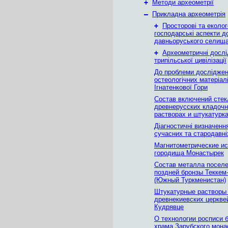
+
Методи археометрії
–
Прикладна археометрія
+
Просторові та еколог
господарські аспекти д
давньоруського селища
+
Археометричні досл
трипільської цивілізації
До проблеми дослідже
остеологiчних матерiал
Iгнатенкової Гори
Состав включений стек
древнерусских кладоч
растворах и штукатурк
Діагностичні визначенн
сучасних та стародавні
Магнитометрические и
городища Монастырек
Состав металла поселе
поздней бронзы Теккем
(Южный Туркменистан)
Штукатурные растворы
древнекиевских церкве
Кудрявце
О технологии росписи 
храма Зарубского мона