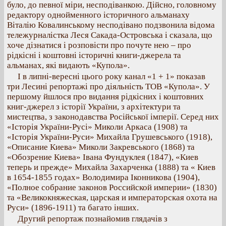
було, до певної міри, несподіванкою. Дійсно, головному
редактору однойменного історичного альманаху
Віталію Ковалинському несподівано подзвонила відома
тележурналістка Леся Сакада-Островська і сказала, що
хоче дізнатися і розповісти про почуте нею – про
рідкісні і коштовні історичні книги-джерела та
альманах, які видають «Купола».
І в липні-вересні цього року канал «1 + 1» показав
три Лесині репортажі про діяльність ТОВ «Купола». У
першому йшлося про видання рідкісних і коштовних
книг-джерел з історії України, з архітектури та
мистецтва, з законодавства Російської імперії. Серед них
«Історія України-Русі» Миколи Аркаса (1908) та
«Історія України-Руси» Михайла Грушевського (1918),
«Описание Киева» Миколи Закревського (1868) та
«Обозрение Киева» Івана Фундуклея (1847), «Киев
теперь и прежде» Михайла Захарченка (1888) та « Киев
в 1654-1855 годах» Володимира Іконникова (1904),
«Полное собрание законов Российской империи» (1830)
та «Великокняжеская, царская и императорская охота на
Руси» (1896-1911) та багато інших.
Другий репортаж познайомив глядачів з