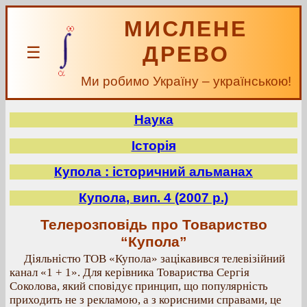
МИСЛЕНЕ
ДРЕВО
☰
Ми робимо Україну – українською!
Наука
Історія
Купола : історичний альманах
Купола, вип. 4 (2007 р.)
Телерозповідь про Товариство
“Купола”
Діяльністю ТОВ «Купола» зацікавився телевізійний
канал «1 + 1». Для керівника Товариства Сергія
Соколова, який сповідує принцип, що популярність
приходить не з рекламою, а з корисними справами, це