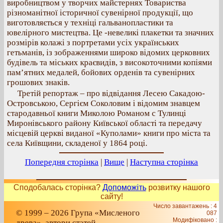
виробництвом у творчих майстернях Товариства
різноманітної історичної сувенірної продукції, що
виготовляється у техніці гальванопластики та
ювелірного мистецтва. Це -невеликі плакетки та значних
розмірів колажі з портретами усіх українських
гетьманів, із зображеннями широко відомих церковних
будівель та міських краєвидів, з високоточними копіями
пам’ятних медалей, бойових орденів та сувенірних
грошових знаків.
Третій репортаж – про відвідання Лесею Сакадою-
Островською, Сергієм Соколовим і відомим знавцем
стародавньої книги Миколою Романом с Тулинці
Миронівського району Київської області та передачу
місцевій церкві виданої «Куполами» книги про міста та
села Київщини, складеної у 1864 році.
Попередня сторінка
|
Вище
|
Наступна сторінка
Сподобалась сторінка?
Допоможіть
розвитку нашого
сайту!
Число завантажень : 4
© 1999 – 2026 Група «Мисленого
087
Модифіковано :
древа», автори статей