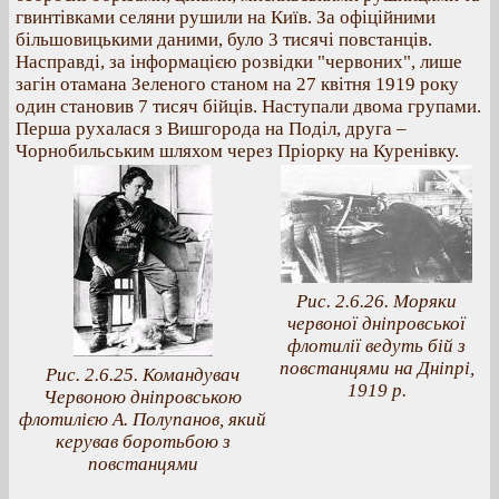
гвинтівками селяни рушили на Київ. За офіційними
більшовицькими даними, було 3 тисячі повстанців.
Насправді, за інформацією розвідки "червоних", лише
загін отамана Зеленого станом на 27 квітня 1919 року
один становив 7 тисяч бійців. Наступали двома групами.
Перша рухалася з Вишгорода на Поділ, друга –
Чорнобильським шляхом через Пріорку на Куренівку.
Рис. 2.6.26. Моряки
червоної дніпровської
флотилії ведуть бій з
повстанцями на Дніпрі,
Рис. 2.6.25. Командувач
1919 р.
Червоною дніпровською
флотилією А. Полупанов, який
керував боротьбою з
повстанцями