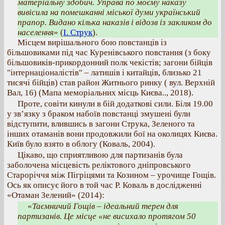
матеріальну здобич. Управа по моєму наказу
вивісила на помешканні міської думи український
прапор. Видано кілька наказів і відозв із закликом до
населення
» (
І. Струк
).
Місцем вирішального бою повстанців із
більшовиками під час Куренівського повстання (з боку
більшовиків-прикордонний полк чекістів; загони бійців
"інтернаціоналістів" – латишів і китайців, близько 21
тисячі бійців) став район Житнього ринку ( вул. Верхній
Вал, 16) (Мапа меморіальних місць Києва.., 2018).
Проте, совіти кинули в бій додаткові сили. Біля 19.00
у зв’язку з браком набоїв повстанці змушені були
відступити, влившись в загони Струка, Зеленого та
інших отаманів вони продовжили бої на околицях Києва.
Київ було взято в облогу (Коваль, 2004).
Цікаво, що сприятливою для партизанів була
заболочена місцевість реліктового дніпровського
Староріччя між Пігріцями та Козином – урочище Гощів.
Ось як описує його в той час Р. Коваль в дослідженні
«Отаман Зелений» (2014):
«
Таємничий Гощів – ідеальний терен для
партизанів. Це місце «не висихало протягом 50