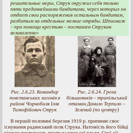
решительные меры, Струк окружил себя только
пяти преданнейшими бандитами, через которых он
отдает свои распоряжения остальным бандитам,
разбитым на отдельные мелкие отряды. Шпионаж
– при помощи крестьян – поставлен Струком
великолепно
»
Рис. 2.6.23. Командир
Рис. 2.6.24. Гроза
повстанських загонів в
більшовиків – трипільський
районі Чорнобиля Ілля
отаман Данило Терпило –
Тимофійович Струк
Зелений (по центру)
В першій половині березня 1919 р. припиняє своє
існування радянський полк Струка. Натомість його бійці
рішуче виступають проти радянської влади. Свої дії