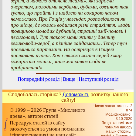
верст, а навколо оточене лісами», які заросли
очеретом, молодими вербами, дубами, ожиною так
густо, що пройти і з шаблею чи сокирою часом
неможливо. Про Гощів у легендах розповідалося як
про місце, де колись водилися різні страхіття. «гади
товщиною молодих дубчаків, страшні змії-полози і
песиголовці. Тут також мали жити у давнину
великолюди-герої, а пізніше гайдамаки». Тепер тут
поселилися партизани. На острівцях в Гощеві
поставили курені. Хоч і тяжко жити серед хмар
комарів та мошки, зате москалям сюди не
пробратися!
»
Попередній розділ
|
Вище
|
Наступний розділ
Сподобалась сторінка?
Допоможіть
розвитку нашого
сайту!
Число завантажень : 2
© 1999 – 2026 Група «Мисленого
874
Модифіковано :
древа», автори статей
3.10.2020
Передрук статей із сайту
Якщо ви помітили
помилку набору
заохочується за умови посилання
на цiй сторiнцi,
(гіперпосилання) на наш сайт
видiлiть її мишкою