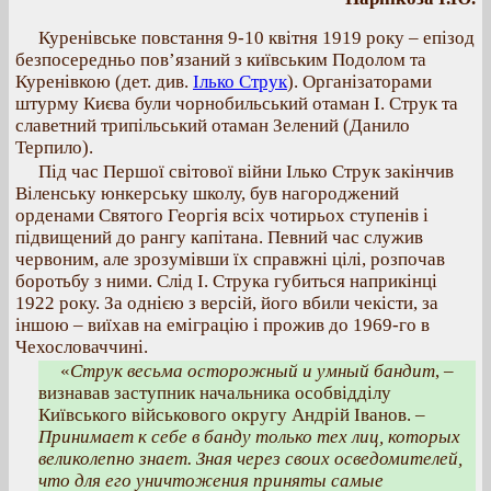
Куренівське повстання 9-10 квітня 1919 року – епізод
безпосередньо пов’язаний з київським Подолом та
Куренівкою (дет. див.
Ілько Струк
). Організаторами
штурму Києва були чорнобильський отаман І. Струк та
славетний трипільський отаман Зелений (Данило
Терпило).
Під час Першої світової війни Ілько Струк закінчив
Віленську юнкерську школу, був нагороджений
орденами Святого Георгія всіх чотирьох ступенів і
підвищений до рангу капітана. Певний час служив
червоним, але зрозумівши їх справжні цілі, розпочав
боротьбу з ними. Слід І. Струка губиться наприкінці
1922 року. За однією з версій, його вбили чекісти, за
іншою – виїхав на еміграцію і прожив до 1969-го в
Чехословаччині.
«
Струк весьма осторожный и умный бандит
, –
визнавав заступник начальника особвідділу
Київського військового округу Андрій Іванов. –
Принимает к себе в банду только тех лиц, которых
великолепно знает. Зная через своих осведомителей,
что для его уничтожения приняты самые