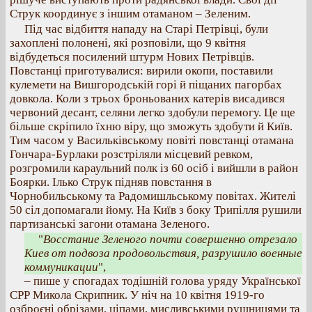
Струк координує з іншим отаманом – Зеленим.
Під час відбиття нападу на Старі Петрівці, були
захоплені полонені, які розповіли, що 9 квітня
відбудеться посилений штурм Нових Петрівців.
Повстанці приготувалися: вирили окопи, поставили
кулемети на Вишгородській горі й піщаних пагорбах
довкола. Коли з трьох броньованих катерів висадився
червоний десант, селяни легко здобули перемогу. Це ще
більше скріпило їхню віру, що зможуть здобути й Київ.
Тим часом у Васильківському повіті повстанці отамана
Гончара-Бурлаки розстріляли місцевий ревком,
розгромили караульний полк із 60 осіб і вийшли в район
Боярки. Ілько Струк підняв повстання в
Чорнобильському та Радомишльському повітах. Жителі
50 сіл допомагали йому. На Київ з боку Трипілля рушили
партизанські загони отамана Зеленого.
"
Восстание Зеленого почти совершенно отрезало
Киев от подвоза продовольствия, разрушило военные
коммуникации
",
– пише у спогадах тодішній голова уряду Української
СРР Микола Скрипник. У ніч на 10 квітня 1919-го
озброєні обрізами, ціпами, мисливськими рушницями та