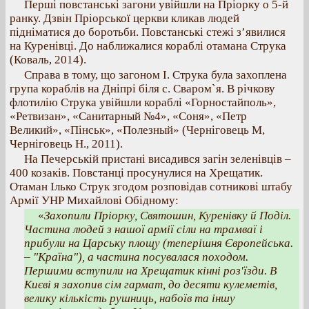
Перші повстанські загони увійшли на Пріорку о 5-й
ранку. Дзвін Пріорської церкви кликав людей
підніматися до боротьби. Повстанські стежі з’явилися
на Куренівці. До наближалися кораблі отамана Струка
(Коваль, 2014).
Справа в тому, що загоном І. Струка була захоплена
група кораблів на Дніпрі біля с. Сваром`я. В річкову
флотилію Струка увійшли кораблі «Горностайполь»,
«Ретвизан», «Санитарный №4», «Соня», «Петр
Великий», «Пінськ», «Полезный» (Черніговець М,
Черніговець Н., 2011).
На Печерській пристані висадився загін зеленівців –
400 козаків. Повстанці просунулися на Хрещатик.
Отаман Ілько Струк згодом розповідав сотникові штабу
Армії УНР Михайлові Обідному:
«
Захопили Пріорку, Святошин, Куренівку й Поділ.
Частина людей з нашої армії сіли на трамваї і
прибули на Царську площу (теперішня Європейська.
– "Країна"), а частина посувалася походом.
Першими вступили на Хрещатик кінні роз'їзди. В
Києві я захопив сім гармат, до десяти кулеметів,
велику кількість рушниць, набоїв та іншу