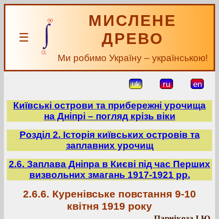
МИСЛЕНЕ
ДРЕВО
☰
Ми робимо Україну – українською!
uk
ru
en
Київські острови та прибережні урочища
на Дніпрі – погляд крізь віки
Розділ 2. Історія київських островів та
заплавних урочищ
2.6. Заплава Дніпра в Києві під час Перших
визвольних змагань 1917-1921 рр.
2.6.6. Куренівське повстання 9-10
квітня 1919 року
Парнікоза І.Ю.