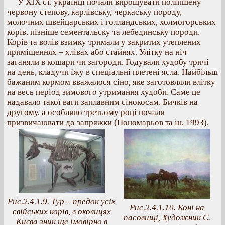
У ХІХ ст. українці почали вирощувати поліпшену
червону степову, карлівську, черкаську породу,
молочних швейцарських і голландських, холмогорських
корів, пізніше сементальску та лебединську породи.
Корів та волів взимку тримали у закритих утеплених
приміщеннях – хлівах або стайнях. Улітку на ніч
заганяли в кошари чи загороди. Годували худобу тричі
на день, кладучи їжу в спеціальні плетені ясла. Найбільш
бажаним кормом вважалося сіно, яке заготовляли влітку
на весь період зимового утримання худоби. Саме це
надавало такої ваги заплавним сінокосам. Бичків на
другому, а особливо третьому році почали
призвичаювати до запряжки (Пономарьов та ін, 1993).
Рис.2.4.1.9. Тур – предок усіх
Рис.2.4.1.10. Коні на
свійських корів, в околицях
пасовищі, Художник С.
Києва зник ще імовірно в