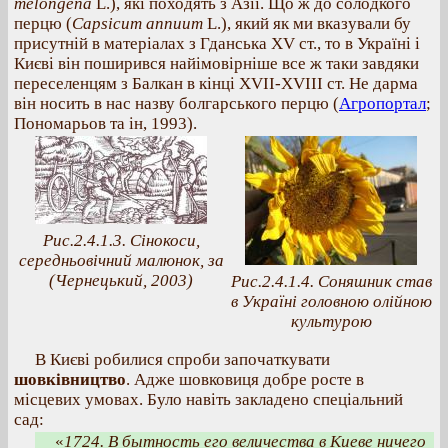
melongena
L.), які походять з Азії. Що ж до солодкого
перцю (
Capsicum annuum
L.), який як ми вказували бу
присутній в матеріалах з Гданська XV ст., то в Україні і
Києві він поширився найімовірніше все ж таки завдяки
переселенцям з Балкан в кінці XVII-XVIII ст. Не дарма
він носить в нас назву болгарського перцю (
Агропортал
;
Пономарьов та ін, 1993).
Рис.2.4.1.3. Сінокоси,
середньовічний малюнок, за
(Чернецький, 2003)
Рис.2.4.1.4. Соняшник став
в Україні головною олійною
культурою
В Києві робилися спроби започаткувати
шовківництво
. Адже шовковиця добре росте в
місцевих умовах. Було навіть закладено спеціальний
сад:
«
1724. В бытность его величества в Киеве ничего