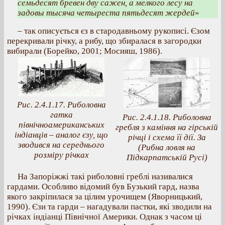
семьдесят бревен дву сажен, а мелкого лесу на
задовы тысяча четыреста пятьдесят жердей
»
– так описується єз в стародавньому рукописі. Єзом
перекривали річку, а рибу, що збиралася в загородки
вибирали (Борейко, 2001; Мосияш, 1986).
Рис. 2.4.1.17. Риболовна
гатка
Рис. 2.4.1.18. Риболовна
північноамериканських
гребля з каміння на гірській
індіанців – аналог єзу, що
річці і схема її дії. За
зводився на середнього
(Рибна ловля на
розміру річках
Підкарпатській Русі)
На Запоріжжі такі риболовні греблі називалися
гардами. Особливо відомий був Бузький гард, назва
якого закріпилася за цілим урочищем (Яворницький,
1990). Єзи та гарди – нагадували пастки, які зводили на
річках індіанці Північної Америки. Однак з часом ці