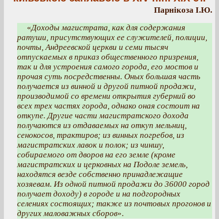
Парнікоза І.Ю.
«
Доходы магистрата, как для содержания
ратуши, присутствующих ее служителей, полиции,
почты, Андреевской церкви и семи тысяч
отпускаемых в приказ общественного призрения,
так и для устроения самого города, его мостов и
прочая суть посредственны. Оных большая часть
получается из винной и другой питной продажи,
производимой со времени открытия губерний во
всех трех частях города, однако оная состоит на
откупе. Другие части магистратского дохода
получаются из отдаваемых на откуп мельниц,
сенокосов, трактиров; из винных погребов, из
магистратских лавок и полок; из чиншу,
собираемого от дворов на его земле (кроме
магистратских и церковных на Подоле земель,
находятся везде собственно принадлежащие
хозяевам. Из одной питной продажи до 36000 город
получает доходу) в городе и на подгородных
селениях состоящих; также из почтовых прогонов и
других маловажных сборов
».