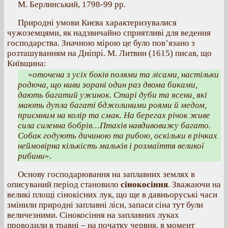
М. Берлинський, 1798-99 рр.
Природні умови Києва характеризувалися
чужоземцями, як надзвичайно сприятливі для ведення
господарства. Значною мірою це було пов’язано з
розташуванням на Дніпрі. М. Литвин (1615) писав, що
Київщина:
«
оточена з усіх боків полями та лісами, настільки
родюча, що ниви зорані один раз двома биками,
дають багатий ужинок. Старі дуби та ясени, які
мають дупла багаті бджолиними роями й медом,
приємним на колір та смак. На берегах річок живе
сила силенна бобрів…Птахів навдивовижу багато.
Собак годують дичиною та рибою, оскільки в річках
неймовірна кількість мальків і розмаїття великої
рибини
».
Основу господарювання на заплавних землях в
описуваний період становило
сінокосіння
. Зважаючи на
великі площі сінокісних лук, що ще в давньоруські часи
змінили природні заплавні ліси, запаси сіна тут були
величезними. Сінокосіння на заплавних луках
проводили в травні – на початку червня, в момент