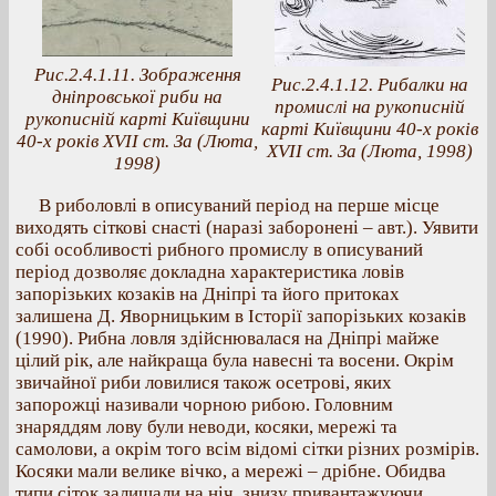
Рис.2.4.1.11. Зображення
Рис.2.4.1.12. Рибалки на
дніпровської риби на
промислі на рукописній
рукописній карті Київщини
карті Київщини 40-х років
40-х років ХVІІ ст. За (Люта,
ХVІІ ст. За (Люта, 1998)
1998)
В риболовлі в описуваний період на перше місце
виходять сіткові снасті (наразі заборонені – авт.). Уявити
собі особливості рибного промислу в описуваний
період дозволяє докладна характеристика ловів
запорізьких козаків на Дніпрі та його притоках
залишена Д. Яворницьким в Історії запорізьких козаків
(1990). Рибна ловля здійснювалася на Дніпрі майже
цілий рік, але найкраща була навесні та восени. Окрім
звичайної риби ловилися також осетрові, яких
запорожці називали чорною рибою. Головним
знаряддям лову були неводи, косяки, мережі та
самолови, а окрім того всім відомі сітки різних розмірів.
Косяки мали велике вічко, а мережі – дрібне. Обидва
типи сіток залишали на ніч, знизу привантажуючи