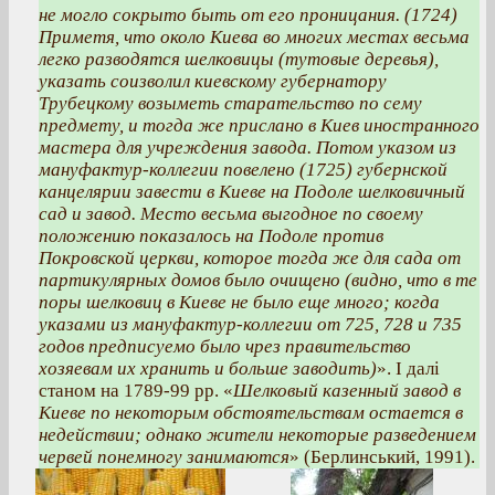
не могло сокрыто быть от его проницания. (1724)
Приметя, что около Киева во многих местах весьма
легко разводятся шелковицы (тутовые деревья),
указать соизволил киевскому губернатору
Трубецкому возыметь старательство по сему
предмету, и тогда же прислано в Киев иностранного
мастера для учреждения завода. Потом указом из
мануфактур-коллегии повелено (1725) губернской
канцелярии завести в Киеве на Подоле шелковичный
сад и завод. Место весьма выгодное по своему
положению показалось на Подоле против
Покровской церкви, которое тогда же для сада от
партикулярных домов было очищено (видно, что в те
поры шелковиц в Киеве не было еще много; когда
указами из мануфактур-коллегии от 725, 728 и 735
годов предписуемо было чрез правительство
хозяевам их хранить и больше заводить)
». І далі
станом на 1789-99 рр. «
Шелковый казенный завод в
Киеве по некоторым обстоятельствам остается в
недействии; однако жители некоторые разведением
червей понемногу занимаются
» (Берлинський, 1991).