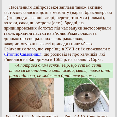
Населенням дніпровської заплави також активно
застосовувалися відомі з мезоліту (наразі браконьєрські
-!) знаряддя – верші, ятері, нерети, топтухи (климлі),
волоки, саки, чи остроги (ості), бредні, на
придніпровських болотах під час задухи застосовували
також архаїчні пастки на в’юнів. Раків ловили за
допомогою спеціальних сіток-раколовок,
використовуючи в якості принади гниле м’ясо.
Свідченням того, що українці в XVII ст. їх споживали є
Літопис Самовидця
, що розповідає про калмиків, які
з’явилися на Запоріжжі в 1665 р. на заклик І. Сірка:
«
А потрава оним всякій звір, що ест на світі,
нічим ся не бридят: и миш, жаба, свиня, тилко опроч
рака одиного, не люблят и бридятся раком
».
Рис. 2.4.1.15. Ятір – наразі
Рис. 2.4.16. Спеціальна