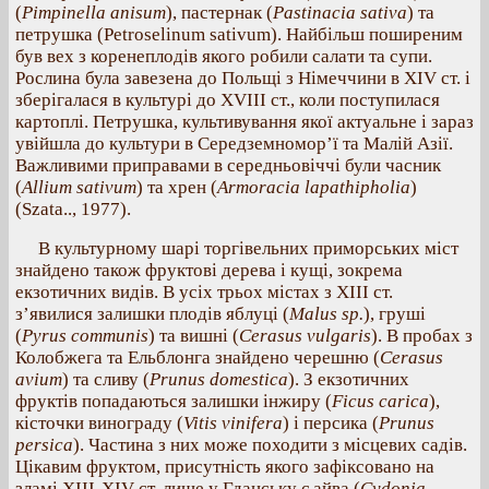
(
Pimpinella anisum
), пастернак (
Pastinacia sativa
) та
петрушка (Petroselinum sativum). Найбільш поширеним
був вех з коренеплодів якого робили салати та супи.
Рослина була завезена до Польщі з Німеччини в XIV ст. і
зберігалася в культурі до XVIII ст., коли поступилася
картоплі. Петрушка, культивування якої актуальне і зараз
увійшла до культури в Середземномор’ї та Малій Азії.
Важливими приправами в середньовіччі були часник
(
Allium sativum
) та хрен (
Armoracia lapathipholia
)
(Szata.., 1977).
В культурному шарі торгівельних приморських міст
знайдено також фруктові дерева і кущі, зокрема
екзотичних видів. В усіх трьох містах з XIII ст.
з’явилися залишки плодів яблуці (
Malus sp.
), груші
(
Pyrus communis
) та вишні (
Cerasus vulgaris
). В пробах з
Колобжега та Ельблонга знайдено черешню (
Cerasus
avium
) та сливу (
Prunus domestica
). З екзотичних
фруктів попадаються залишки інжиру (
Ficus carica
),
кісточки винограду (
Vitis vinifera
) і персика (
Prunus
persica
). Частина з них може походити з місцевих садів.
Цікавим фруктом, присутність якого зафіксовано на
зламі XIII-XIV ст. лише у Гданську є айва (
Cydonia