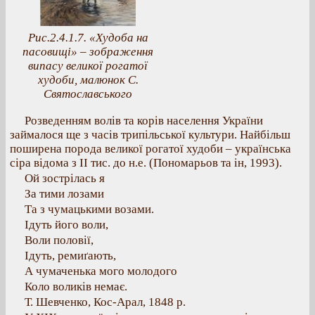
Рис.2.4.1.7. «Худоба на
пасовищі» – зображення
випасу великої рогатої
худоби, малюнок С.
Святославського
Розведенням волів та корів населення України
займалося ще з часів трипільської культури. Найбільш
поширена порода великої рогатої худоби – українська
сіра відома з ІІ тис. до н.е. (Пономарьов та ін, 1993).
Ой зострілась я
За тими лозами
Та з чумацькими возами.
Ідуть його воли,
Воли половії,
Ідуть, ремиґають,
А чумаченька мого молодого
Коло воликів немає.
Т. Шевченко, Кос-Арал, 1848 р.