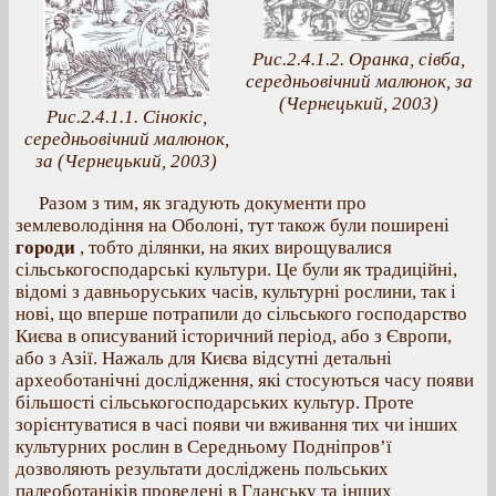
Рис.2.4.1.2. Оранка, сівба,
середньовічний малюнок, за
(Чернецький, 2003)
Рис.2.4.1.1. Сінокіс,
середньовічний малюнок,
за (Чернецький, 2003)
Разом з тим, як згадують документи про
землеволодіння на Оболоні, тут також були поширені
городи
, тобто ділянки, на яких вирощувалися
сільськогосподарські культури. Це були як традиційні,
відомі з давньоруських часів, культурні рослини, так і
нові, що вперше потрапили до сільського господарство
Києва в описуваний історичний період, або з Європи,
або з Азії. Нажаль для Києва відсутні детальні
археоботанічні дослідження, які стосуються часу появи
більшості сільськогосподарських культур. Проте
зорієнтуватися в часі появи чи вживання тих чи інших
культурних рослин в Середньому Подніпров’ї
дозволяють результати досліджень польських
палеоботаніків проведені в Гданську та інших