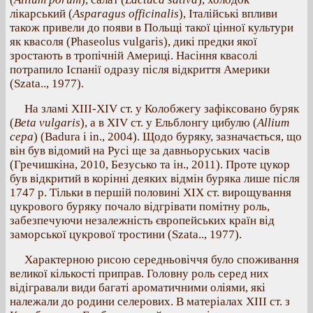
лікарський (
Asparagus officinalis
), Італійські впливи
також привели до появи в Польщі такої цінної культури
як квасоля (Phaseolus vulgaris), дикі предки якої
зростають в тропічній Америці. Насіння квасолі
потрапило Іспанії одразу після відкриття Америки
(Szata.., 1977).
На зламі XIII-XIV ст. у Колобжегу зафіксовано буряк
(
Beta vulgaris
), а в XIV ст. у Ельблонгу цибулю (
Allium
cepa
) (Badura i in., 2004). Щодо буряку, зазначається, що
він був відомий на Русі ще за давньоруських часів
(Гречишкіна, 2010, Безусько та ін., 2011). Проте цукор
був відкритий в корінні деяких відмін буряка лише після
1747 р. Тільки в першій половині ХІХ ст. вирощування
цукрового буряку почало відгрівати помітну роль,
забезпечуючи незалежність європейських країн від
заморської цукрової тростини (Szata.., 1977).
Характерною рисою середньовіччя було споживання
великої кількості приправ. Головну роль серед них
відігравали види багаті ароматичними оліями, які
належали до родини селерових. В матеріалах XIII ст. з