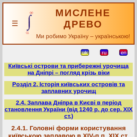
МИСЛЕНЕ
ДРЕВО
☰
Ми робимо Україну – українською!
uk
ru
en
Київські острови та прибережні урочища
на Дніпрі – погляд крізь віки
Розділ 2. Історія київських островів та
заплавних урочищ
2.4. Заплава Дніпра в Києві в період
становлення України (від 1240 р. до сер. ХІХ
ст.)
2.4.1. Головні форми користування
київською заплавою в XIV-п.п. XIX ст.