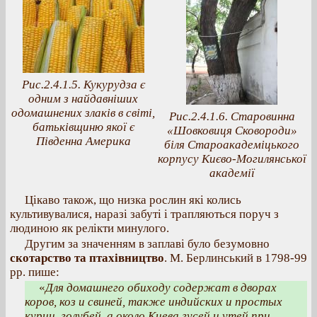
Рис.2.4.1.5. Кукурудза є
одним з найдавніших
одомашнених злаків в світі,
Рис.2.4.1.6. Старовинна
батьківщиню якої є
«Шовковиця Сковороди»
Південна Америка
біля Староакадеміцького
корпусу Києво-Могилянської
академії
Цікаво також, що низка рослин які колись
культивувалися, наразі забуті і трапляються поруч з
людиною як релікти минулого.
Другим за значенням в заплаві було безумовно
скотарство та птахівництво
. М. Берлинський в 1798-99
рр. пише:
«
Для домашнего обиходу содержат в дворах
коров, коз и свиней, также индийских и простых
куриц, голубей, а около Киева гусей и утей при