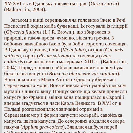
XV-XVI ст. в Гданську з’являється рис (
Oryza sativa
)
(Badura i in., 2004).
Загалом в кінці середньовіччя головною їжею в Речі
Посполитій окрім хліба були каші. Їх готували із гліцерії
(
Glyceria fluitans
(L.) R. Brown.), що збиралася в
природі, а також проса, ячменю, вівса та гречки. З
бобових звичайною їжею були боби, горох та сочевиця.
В Гданську гірчиця, боби (
Vicia faba
), огірок (
Cucumis
sativus
), горох (
Pisum sativum
) та сочевиця (
Lens
culinaris
) виявлені вже в матеріалах XIII ст. (Badura i in.,
2004). Поряд з ріпою найбільш вживаним овочем була
білоголова капуста (
Braccica oleraceae var capitata
).
Вона походить з Малої Азії та східного узбережжя
Середземного моря. Вона виникла без сумнівів шляхом
мутації з дикого виду. Припускають що кельти принесли
капусту до Франції, звідки вона поширилася в Європі і
вперше згадується в часи Карла Великого. В XVI ст. в
Польщі розповсюдилися звичайні отримані в
Середземномор’ї форми капусти: кольрабі, савойська
капуста, цвітна капуста. До селерових додалися селера
пахуча (
Appium graveolens
), Зявилися цибуля порей
(
Allium porum
), салат (
Lactuca sativa
), холодок