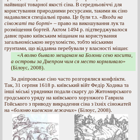
найвищої товарної якості сіна. В середньовіччі для
користування природними ресурсами, такими як сіно
надавалися спеціальні права. Це були т.з. «
Входи на
сіножаті та борті
» – право на викошування лук та
розміщення бортей. Актом 1494 р. підтверджувалося
давнє право київським міщанам на користування
загальноміською нерухомістю, тобто міськими
грунтами, що віддавна перебували у власності міщан:
«
А волно бывало мещанам на Болони сено косити,
а островы за Днепром чим ся место кормливало
»
(Білоус, 2008).
За дніпровське сіно часто розгорялися конфлікти.
Так, 31 серпня 1618 р. київський війт Федір Ходика та
інші міські урядники подали скаргу до Житомирського
гродського уряду на київського хорунжого Гаврила
Гойського з приводу викрадення сіна з їхніх сіножатей
на «
болоню киевском лежачих
» (Білоус, 2008).