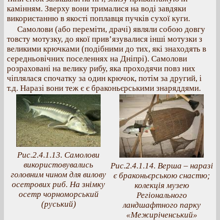
камінням. Зверху вони трималися на воді завдяки
використанню в якості поплавця пучків сухої куги.
Самолови (або переміти, драчі) являли собою довгу
товсту мотузку, до якої прив’язувалися інші мотузки з
великими крючками (подібними до тих, які знаходять в
середньовічних поселеннях на Дніпрі). Самолови
розраховані на велику рибу, яка проходячи повз них
чіплялася спочатку за один крючок, потім за другий, і
т.д. Наразі вони теж є є браконьєрськими знаряддями.
Рис.2.4.1.13. Самолови
використовувались
Рис.2.4.1.14. Верша – наразі
головним чином для вилову
є браконьєрською снастю;
осетрових риб. На знімку
колекція музею
осетр чорноморський
Регіонального
(руський)
ландшафтного парку
«Межиріченський»