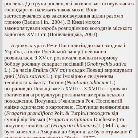
рослина. До групи рослин, які активно застосовувалися в
господарстві належать також мохи. Вони
застосовувалися для законопачування щілин разом з
глиною (Badura i in., 2004). В Києві мохом
законопачували короба розподільчих колодязів міського
водогону XVIII ст. (Попельницька, 2003).
Агрокультура в Речи Посполитій, до якої входила і
Україна, а потім Російській Імперії невпинно
розвивалася. З XV ст. розпочали висівати кормову
бобову рослину еспарцет посівний (
Onobrychis sativa
L.). За часів Ягайла (XV ст.) в садах Польщі вирощували
дині (
Melo sativus
L.), що імовірно є свідченням
теплішого клімату. Тютюн (
Nicotiana tabacum
L.)
потрапив до Польщі вже в XVII ст. З XVIII ст. тривало
збагачення агрокультури рослинами американського
походження. Полуниці, з’явилися в Речі Посполитій
майже одночасно з картоплею. Полуниця великоплідна
(
Fragaria grandiflora
Poit. & Turpin.) походить від
суниці віргінської (
Fragaria virginiana
Duchesne.) та
полуниці чилійської (
Fragaria chiloensis
(L.) Mill.), які
було завезено з Америки до Європи, де було отримано її
сучасну культурну форму (Szata.., 1977).