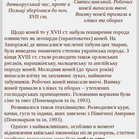
Святославський. Робочих
давньоруський час, проте в
коней випасали вночі.
Польщі зберігався до поч.
Взимку коней тримали в
XVІІ ст.
хлівах та оборах
Щодо коней то у XVII ст. набула поширення порода
плямистих як леопарди (тарантоватих) коней. На
Запоріжжі де випасалися численні табуни цих тварин,
була виведена знаменита степова українська порода. З
кінця XVІII ст. стали розводити також орловських
рисаків, наришкінську, мальцевську та англійську
породу коней. Молодняк коней (до трьох років)
випасали влітку на заплавних луках, наймаючи
табунників. Робочих коней випасали вночі. Взимку
коней тримали в хлівах та оборах – утеплених
господарських приміщеннях. Головними кормами були
сіно та овес (Пономарьов та ін, 1993).
Розвивалося також птахівництво. Розводилися кури,
качки, гуси та індики, яких завезено з Північної Америки
(Пономарьов та ін, 1993).
Однією з найважливіших, особливо в момент
відновлення київської економіки після розорень, статтею
прибутку тогочасних киян було
рибальство
.