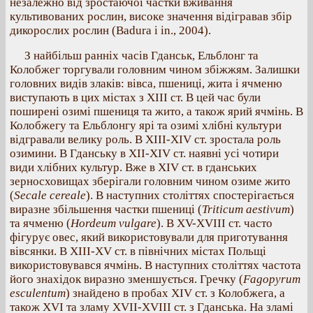
незалежно від зростаючої частки вживання
культивованих рослин, високе значення відігравав збір
дикорослих рослин (Badura i in., 2004).
З найбільш ранніх часів Гданськ, Ельблонг та
Колобжег торгували головним чином збіжжям. Залишки
головних видів злаків: вівса, пшениці, жита і ячменю
виступають в цих містах з XIII ст. В цей час були
поширені озимі пшениця та жито, а також ярий ячмінь. В
Колобжегу та Ельблонгу ярі та озимі хлібні культури
відгравали велику роль. В XIII-XIV ст. зростала роль
озимини. В Гданську в XII-XIV ст. наявні усі чотири
види хлібних культур. Вже в XIV ст. в гданських
зерносховищах зберігали головним чином озиме жито
(
Secale cereale
). В наступних століттях спостерігається
виразне збільшення частки пшениці (
Triticum aestivum
)
та ячменю (
Hordeum vulgare
). В XV-XVIII ст. часто
фігурує овес, який використовували для приготування
вівсянки. В XIII-XV ст. в північних містах Польщі
використовувався ячмінь. В наступних століттях частота
його знахідок виразно зменшується. Гречку (
Fagopyrum
esculentum
) знайдено в пробах XIV ст. з Колобжега, а
також XVI та зламу XVII-XVIII ст. з Гданська. На зламі