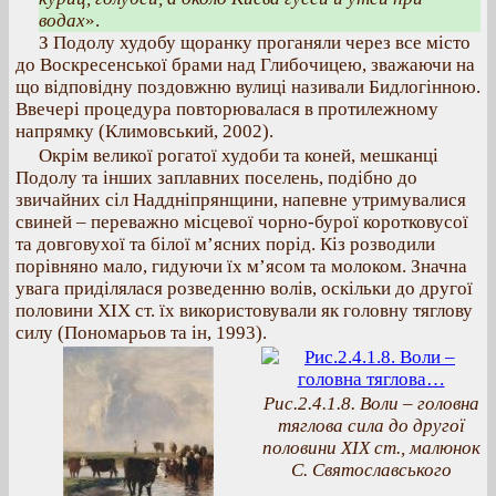
водах
».
З Подолу худобу щоранку проганяли через все місто
до Воскресенської брами над Глибочицею, зважаючи на
що відповідну поздовжню вулиці називали Бидлогінною.
Ввечері процедура повторювалася в протилежному
напрямку (Климовський, 2002).
Окрім великої рогатої худоби та коней, мешканці
Подолу та інших заплавних поселень, подібно до
звичайних сіл Наддніпрянщини, напевне утримувалися
свиней – переважно місцевої чорно-бурої коротковусої
та довговухої та білої м’ясних порід. Кіз розводили
порівняно мало, гидуючи їх м’ясом та молоком. Значна
увага приділялася розведенню волів, оскільки до другої
половини ХІХ ст. їх використовували як головну тяглову
силу (Пономарьов та ін, 1993).
Рис.2.4.1.8. Воли – головна
тяглова сила до другої
половини ХІХ ст., малюнок
С. Святославського