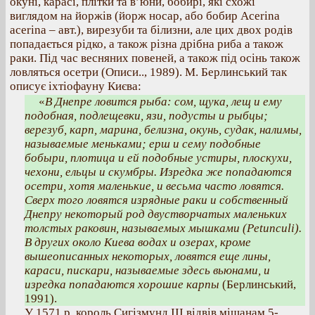
окуні, карасі, плітки та в’юни, бобирі, які схожі
виглядом на йоржів (йорж носар, aбо бобир Acerina
acerinа – авт.), вирезуби та білизни, але цих двох родів
попадається рідко, а також різна дрібна риба а також
раки. Під час весняних повеней, а також під осінь також
ловляться осетри (Описи.., 1989). М. Берлинський так
описує іхтіофауну Києва:
«
В Днепре ловится рыба: сом, щука, лещ и ему
подобная, подлещевки, язи, подусты и рыбцы;
верезуб, карп, марина, белизна, окунь, судак, налимы,
называемые меньками; ерш и сему подобные
бобыри, плотица и ей подобные устиры, плоскухи,
чехони, ельцы и скумбры. Изредка же попадаются
осетри, хотя маленькие, и весьма часто ловятся.
Сверх того ловятся изрядные раки и собственный
Днепру некоторый род двустворчатых маленьких
толстых раковин, называемых мышками (Petunculi).
В других около Киева водах и озерах, кроме
вышеописанных некоторых, ловятся еще лины,
караси, пискари, называемые здесь вьюнами, и
изредка попадаются хорошие карпы
(Берлинський,
1991).
У 1571 р. король Сигізмунд ІІІ відвів міщанам 5-