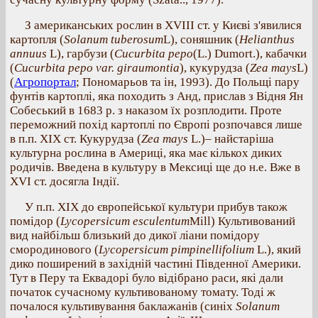
З американських рослин в XVIII ст. у Києві з'явилися
картопля (
Solanum tuberosum
L), соняшник (
Helianthus
annuus
L), гарбузи (
Cucurbita pepo
(L.) Dumort.), кабачки
(
Cucurbita pepo var. giraumontia
), кукурудза (
Zea mays
L)
(
Агропортал
; Пономарьов та ін, 1993). До Польщі пару
фунтів картоплі, яка походить з Анд, прислав з Відня Ян
Собеський в 1683 р. з наказом їх розплодити. Проте
переможний похід картоплі по Європі розпочався лише
в п.п. ХІХ ст. Кукурудза (
Zea mays
L.)– найстаріша
культурна рослина в Америці, яка має кількох диких
родичів. Введена в культуру в Мексиці ще до н.е. Вже в
XVI ст. досягла Індії.
У п.п. ХІХ до європейської культури прибув також
помідор (
Lycopersicum esculentum
Mill) Культивований
вид найбільш близький до дикої ліани помідору
смородинового (
Lycopersicum pimpinellifolium
L.), який
дико поширений в західній частині Південної Америки.
Тут в Перу та Еквадорі було відібрано раси, які дали
початок сучасному культивованому томату. Тоді ж
почалося культивування баклажанів (синіх
Solanum