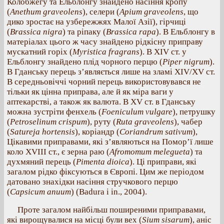
Колобжегу та Ельблонгу знайдено насіння кропу
(
Anethum graveolens
), селери (
Apium graveolens
, що
дико зростає на узбережжях Малої Азії), гірчиці
(
Brassica nigra
) та ріпаку (
Brassica rapa
). В Ельблонгу в
матеріалах цього ж часу знайдено рідкісну приправу
мускатний горіх (
Myristica fragrans
). В XIV ст. у
Ельблонгу знайдено плід чорного перцю (
Piper nigrum
).
В Гданську перець з’являється лише на зламі XIV/XV ст.
В середньовіччі чорний перець використовувався не
тільки як цінна приправа, але й як міра ваги у
аптекарстві, а також як валюта. В XV ст. в Гданську
можна зустріти фенхель (
Foeniculum vulgare
), петрушку
(
Petroselinum crispum
), руту (
Ruta graveolens
), чабер
(
Satureja hortensis
), коріандр (
Coriandrum sativum
),
Цікавими приправами, які з’являються на Помор’ї лише
коло XVIII ст., є зерна раю (
Afromomum melegueta
) та
духмяний перець (
Pimenta dioica
). Ці приправи, які
загалом рідко фіксуються в Європі. Цим же періодом
датовано знахідки насіння стручкового перцю
(
Capsicum anuum
) (Badura i in., 2004).
Проте загалом найбільш поширеними приправами,
які вирощувалися на місці були вех (
Sium sisarum
), аніс