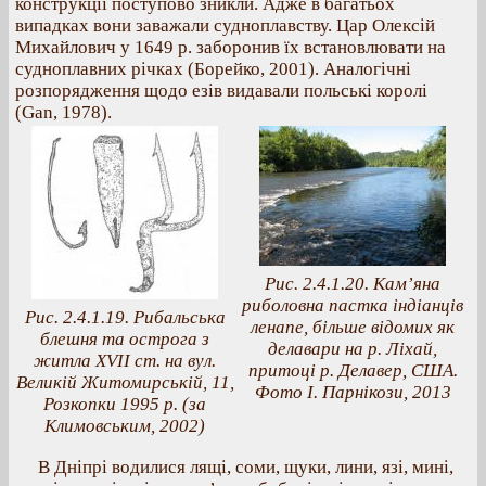
конструкції поступово зникли. Адже в багатьох
випадках вони заважали судноплавству. Цар Олексій
Михайлович у 1649 р. заборонив їх встановлювати на
судноплавних річках (Борейко, 2001). Аналогічні
розпорядження щодо езів видавали польські королі
(Gan, 1978).
Рис. 2.4.1.20. Кам’яна
риболовна пастка індіанців
Рис. 2.4.1.19. Рибальська
ленапе, більше відомих як
блешня та острога з
делавари на р. Ліхай,
житла XVII ст. на вул.
притоці р. Делавер, США.
Великій Житомирській, 11,
Фото І. Парнікози, 2013
Розкопки 1995 р. (за
Климовським, 2002)
В Дніпрі водилися лящі, соми, щуки, лини, язі, мині,