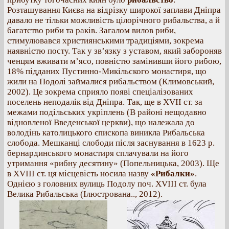
Розташування Києва на відрізку широкої заплави Дніпра
давало не тільки можливість цілорічного рибальства, а й
багатство риби та раків. Загалом вилов риби,
стимулювався християнськими традиціями, зокрема
наявністю посту. Так у зв’язку з уставом, який забороняв
ченцям вживати м’ясо, повністю замінивши його рибою,
18% підданих Пустинно-Микільского монастиря, що
жили на Подолі займалися рибальством (Климовський,
2002). Це зокрема сприяло появі спеціалізованих
поселень неподалік від Дніпра. Так, ще в XVII ст. за
межами подільських укріплень (В районі нещодавно
відновленої Введенської церкви), що належала до
володінь католицького єпископа виникла Рибальська
слобода. Мешканці слободи після заснування в 1623 р.
бернардинського монастиря сплачували на його
утримання «рибну десятину» (Попельницька, 2003). Ще
в XVIII ст. ця місцевість носила назву
«Рибалки»
.
Однією з головних вулиць Подолу поч. XVIII ст. була
Велика Рибальська (Ілюстрована.., 2012).