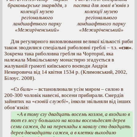
браконьєрське знаряддя, з
пастка для ловлі в’юнів з
колекції музею
колекції музею
регіонального
регіонального
ландшафтного парку
ландшафтного парку
«Межиріченський»
«Межиріченський»
Для регулярного виловлювання великої кількості риби
також зводилися спеціальні риболовні греблі – т.з.
«єзи»
.
Зокрема така риболовна гребля на Чорториї, яка
належала Микільському монастирю згадується в
жалуваній грамоті київського воєводи Андрія
Немировича від 14 квітня 1534 р. (Климовський, 2002,
Білоус. 2008).
«
Єз били
» – встановлювали усім миром – силою в
200-300 чоловік навесні, восени прибирали. Смердів
зайнятих на «
єзовій службі
», інколи звільняли від інших
обов’язків:
«
А в тому єзу двадцать восемь козлов, а входило в
тот ез лесу большого на козлы восемьдесят дерев
семи сажен, да на переклады к навалу сто двадцать
дерев двенадцати сажен, а в клетки выходило