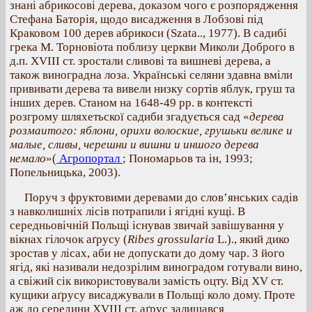
знані абрикосові дерева, доказом чого є розпорядження
Стефана Баторія, щодо висадження в Лобзові під
Краковом 100 дерев абрикоси (Szata.., 1977). В садибі
грека М. Торновіота поблизу церкви Миколи Доброго в
д.п. XVIII ст. зростали сливові та вишневі дерева, а
також виноградна лоза. Українські селяни здавна вміли
прививати дерева та вивели низку сортів яблук, груш та
інших дерев. Станом на 1648-49 рр. в контексті
розгрому шляхетьскої садиби згадується сад «
дерева
розмаитого: яблони, орихи волоские, грушьки велике и
малые, сливы, черешни и вишни и иншого дерева
немало
»(
Агропортал
; Пономарьов та ін, 1993;
Попельницька, 2003).
Поруч з фруктовими деревами до слов’янських садів
з навколишніх лісів потрапили і ягідні кущі. В
середньовічній Польщі існував звичай завішування у
вікнах гілочок аґрусу (
Ribes grossularia
L.)., який дико
зростав у лісах, аби не допускати до дому чар. З його
ягід, які називали недозрілим виноградом готували вино,
а свіжий сік використовували замість оцту. Від XV ст.
кущики аґрусу висаджували в Польщі коло дому. Проте
аж до середини XVIII ст. аґрус залишався