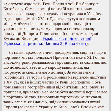
«
морських воротах
» Речи Посполитої: Ельблонгу та
Колобжегу. Саме через ці порти більшість нових
сільськогосподарських культур і потрапили в Україну.
Адже принаймні з XV ст. Гданськ слугував головним
місцем збуту сільськогосподарської продукції з
українських земель, чому сприяла система сплаву
продукції Дніпром-Прип’яттю і її притоками, а далі
Бугом до Вісли (див.
Українські сторінки історії
Гданська та Триміста: Частина 2: Вікно у світ
).
Детальні археоботанічні дослідження, свідчать, що в
портових містах польської Прибалтики вже в XIII ст. на
високому рівні розвивалося городництво та садівництво,
що дозволяло ввести до вирощування види, які
потребують спеціального догляду. Значний злам в
городництві та торгівлі рослинним матеріалом наступив
в XV ст., як і в інших частинах Речи Посполитої, і був
пов’язаний з географічними відкриттями. Нові овочі та
приправи, привезені з-за моря були доступні перш за все
в портових містах з широкими торговими контактами,
таких власне як Гданськ, звідки поширювалися вглиб
Європи (зокрема в Україну та Київ – авт.). В той же час