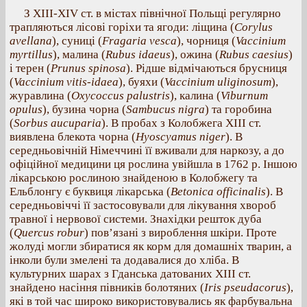
З XIII-XIV ст. в містах північної Польщі регулярно
трапляються лісові горіхи та ягоди: ліщина (
Corylus
avellana
), суниці (
Fragaria vesca
), чорниця (
Vaccinium
myrtillus
), малина (
Rubus idaeus
), ожина (
Rubus caesius
)
і терен (
Prunus spinosa
). Рідше відмічаються брусниця
(
Vaccinium vitis-idaea
), буяхи (
Vaccinium uliginosum
),
журавлина (
Oxycoccus palustris
), калина (
Viburnum
opulus
), бузина чорна (
Sambucus nigra
) та горобина
(
Sorbus aucuparia
). В пробах з Колобжега XIII ст.
виявлена блекота чорна (
Hyoscyamus niger
). В
середньовічній Німеччині її вживали для наркозу, а до
офіційної медицини ця рослина увійшла в 1762 р. Іншою
лікарською рослиною знайденою в Колобжегу та
Ельблонгу є буквиця лікарська (
Betonica officinalis
). В
середньовіччі її застосовували для лікування хвороб
травної і нервової системи. Знахідки решток дуба
(
Quercus robur
) пов’язані з вироблення шкіри. Проте
жолуді могли збиратися як корм для домашніх тварин, а
інколи були змелені та додавалися до хліба. В
культурних шарах з Гданська датованих XIII ст.
знайдено насіння півників болотяних (
Iris pseudacorus
),
які в той час широко використовувались як фарбувальна