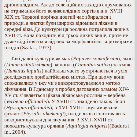
дрібноплідним. Аж до селекційних заходів спрямованих
на отримання його великоплідних сортів в д.п. XVIII –
XIX ст. Червоні порічки довгий час збиралися з
природи, а листки були широко відомими ліками в
середні віки. До культури ця рослина потрапила лише в
XVII ст. Вона походить від трьох диких видів, проте не
дуже відрізняється від них за морфологією та розмірами
плодів (Szata.., 1977).
Такі давні культури як мак (
Papaver somniferum
), льон
(
Linum usitatissimum
), коноплі (
Cannabis sativa
) та хміль
(
Humulus lupulis
) найбільш часто зустрічаються в усіх
досліджених прибалтійських містах. При цьому вони
споживалися у їжу чи з використовувалися з метою
лікування. В Гданську в пробах датованих зламом XIV-
XV ст. з’являється цікава лікарська рослина – вербена
(
Verbena officinalis
). У XVIII ст. знайдено також гісоп
(
Hyssopus officinalis
), в XVI-XVII ст. культивували
фізаліс (
Physalis alkekengi
), плоди якого споживали та
використовували для лікування. З XVII-XVIII ст.
походить культура орликів (
Aquilegia vulgaris
)(Badura i
in., 2004).