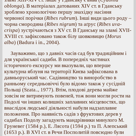
oblonga
). В матеріалах датованих XІV ст. в Гданську
зроблено хронологічно першу знахідку насіння
червоної порічки (
Ribes rubrum
). Інші види цього роду –
чорна смородина (
Ribes nigrum
) та аґрус (
Ribes uva-
crispa
) зустрічаються з XV ст. В Гданську на зламі XVII-
XVIII ст. зафіксовано також білу шовковицю (
Morus
alba
) (Badura i in., 2004).
Зауважимо, що з давніх часів сад був традиційним і
для української садиби. В попередніх частинах
історичного екскурсу ми вказували, що вперше
культурна яблуня на території Києва зафіксована в
давньоруський час. Садівництво та виноробство в
ранньому середньовіччі було відомо також у сусідній
Польщі (Szata.., 1977). Втім, плодові дерева майже
зовсім не витримують повеней, тож вони могли рости на
Подолі чи інших колишніх заплавних місцевостях, що
внаслідок людської діяльності набули надзаплавне
положення. Про наявність садів з фруктових дерев у
садибах Подолу загадують мандрівники минулого М.
Груневег (1584 р.), Е. Лясота (1594 р.) та П. Алепський
(1653 р.). В XVI ст. в Речи Посполитій повсюдно були