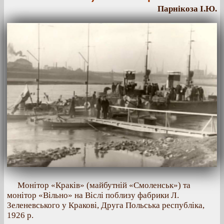
Парнікоза І.Ю.
Монітор «Краків» (майбутній «Смоленськ») та
монітор «Вільно» на Віслі поблизу фабрики Л.
Зеленевського у Кракові, Друга Польська республіка,
1926 р.