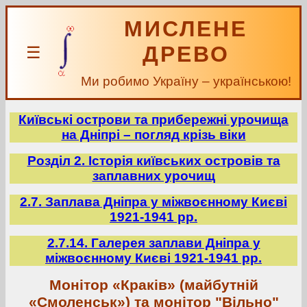
МИСЛЕНЕ
ДРЕВО
☰
Ми робимо Україну – українською!
Київські острови та прибережні урочища
на Дніпрі – погляд крізь віки
Розділ 2. Історія київських островів та
заплавних урочищ
2.7. Заплава Дніпра у міжвоєнному Києві
1921-1941 рр.
2.7.14. Галерея заплави Дніпра у
міжвоєнному Києві 1921-1941 рр.
Монітор «Краків» (майбутній
«Смоленськ») та монітор "Вільно"