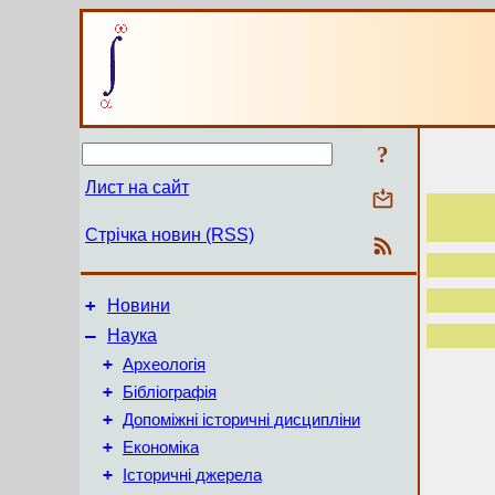
?
Лист на сайт
Стрічка новин (RSS)
+
Новини
–
Наука
+
Археологія
+
Бібліографія
+
Допоміжні історичні дисципліни
+
Економіка
+
Історичні джерела