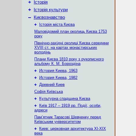
+
Історія
+
Історія культури
–
Києвознавство
+
Історія міста Києва
Маловідомий план околиць Києва 1753
року
Північно-західні околиці Києва середини
XVIII ст. на картах монастирських
володінь
Плани Києва 1810 року з рукописного
альбому К. М. Бороздіна
+
История Киева, 1963
+
История Киева, 1982
+
Древний Киев
Софія Київська
+
Культурна спадщина Києва
+
Київ 1917 – 1919 рр. Події, особи,
адреси
Пам’ятник Тарасові Шевченку перед
Київським університетом
+
Киев: церковная архитектура XI-XIX
века