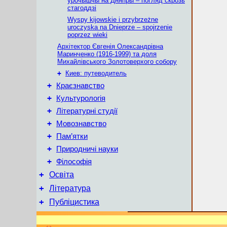
ўрочышчы на Дняпры – погляд скрозь
стагоддзі
Wyspy kijowskie i przybrzeżne
uroczyska na Dnieprze – spojrzenie
poprzez wieki
Архітектор Євгенія Олександрівна
Маринченко (1916-1999) та доля
Михайлівського Золотоверхого собору
+
Киев: путеводитель
+
Краєзнавство
+
Культурологія
+
Літературні студії
+
Мовознавство
+
Пам’ятки
+
Природничі науки
+
Філософія
+
Освіта
+
Література
+
Публіцистика