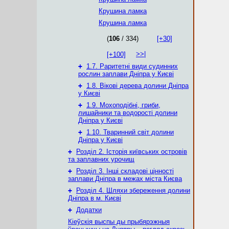
Крушина ламка
Крушина ламка
(
106
/ 334)
[+30]
>>|
[+100]
+
1.7. Раритетні види судинних
рослин заплави Дніпра у Києві
+
1.8. Вікові дерева долини Дніпра
у Києві
+
1.9. Мохоподібні, гриби,
лишайники та водорості долини
Дніпра у Києві
+
1.10. Тваринний світ долини
Дніпра у Києві
+
Розділ 2. Історія київських островів
та заплавних урочищ
+
Розділ 3. Інші складові цінності
заплави Дніпра в межах міста Києва
+
Розділ 4. Шляхи збереження долини
Дніпра в м. Києві
+
Додатки
Кіеўскія выспы ды прыбярэжныя