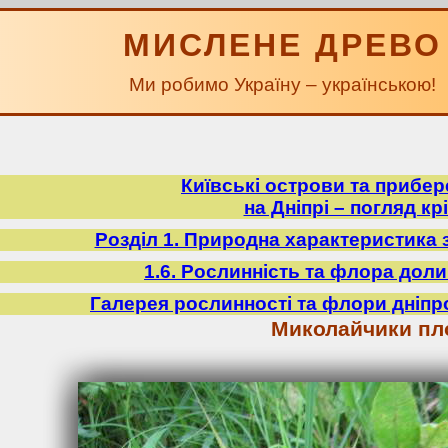
МИСЛЕНЕ ДРЕВО
Ми робимо Україну – українською!
Київські острови та прибе
на Дніпрі – погляд крі
Розділ 1. Природна характеристика 
1.6. Рослинність та флора доли
Галерея рослинності та флори дніпр
Миколайчики пл