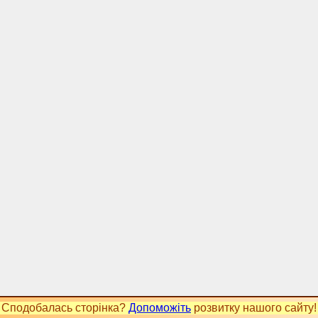
Сподобалась сторінка?
Допоможіть
розвитку нашого сайту!