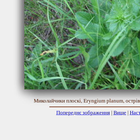
Миколайчики плоскі, Eryngium planum, острів
Попереднє зображення
|
Вище
|
Нас