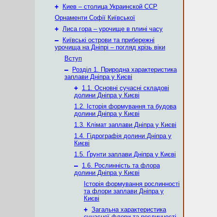
+
Киев – столица Украинской ССР
Орнаменти Софії Київської
+
Лиса гора – урочище в плині часу
–
Київські острови та прибережні
урочища на Дніпрі – погляд крізь віки
Вступ
–
Розділ 1. Природна характеристика
заплави Дніпра у Києві
+
1.1. Основні сучасні складові
долини Дніпра у Києві
1.2. Історія формування та будова
долини Дніпра у Києві
1.3. Клімат заплави Дніпра у Києві
1.4. Гідрографія долини Дніпра у
Києві
1.5. Ґрунти заплави Дніпра у Києві
–
1.6. Рослинність та флора
долини Дніпра у Києві
Історія формування рослинності
та флори заплави Дніпра у
Києві
+
Загальна характеристика
сучасної флори та рослинності