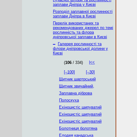
заплави Дніпра у Києві
Розподіл заплавної рослинності
заплави Дніпра в Києві
Перелік використаних та
рекомендованих джерел по темі
рослинність та флора
дніпровської заплави в Києві
–
Галерея рослинності та
флори дніпровської долини у
Києві
|<<
(
106
/ 334)
[–100]
[–30]
Щитник шартрський
Щитник звичайний,
Заплавна діброва
Полоскуха
Ехіноцистіс шипуватий
Ехіноцистіс шипуватий
Ехіноцистіс шипуватий
Болотниця болотяна
Елодея канадська