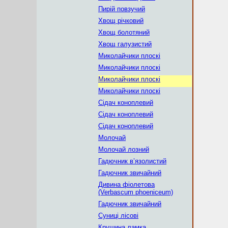
Пирій повзучий
Хвощ річковий
Хвощ болотяний
Хвощ галузистий
Миколайчики плоскі
Миколайчики плоскі
Миколайчики плоскі
Миколайчики плоскі
Сідач коноплевий
Сідач коноплевий
Сідач коноплевий
Молочай
Молочай лозний
Гадючник в’язолистий
Гадючник звичайний
Дивина фіолетова
(Verbascum phoeniceum)
Гадючник звичайний
Суниці лісові
Крушина ламка