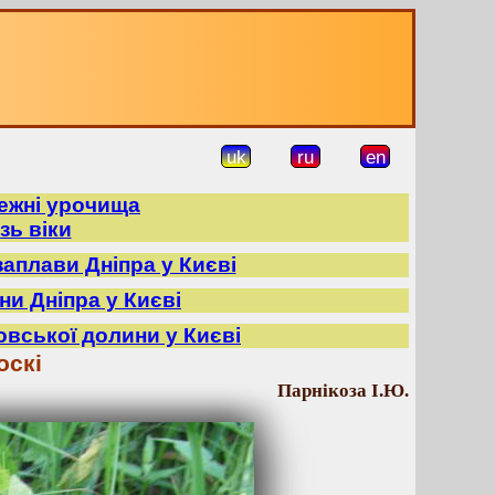
uk
ru
en
режні урочища
зь віки
заплави Дніпра у Києві
ни Дніпра у Києві
овської долини у Києві
оскі
Парнікоза І.Ю.