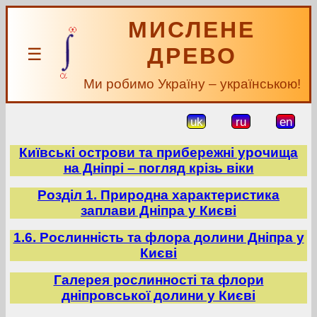
МИСЛЕНЕ
ДРЕВО
☰
Ми робимо Україну – українською!
uk
ru
en
Київські острови та прибережні урочища
на Дніпрі – погляд крізь віки
Розділ 1. Природна характеристика
заплави Дніпра у Києві
1.6. Рослинність та флора долини Дніпра у
Києві
Галерея рослинності та флори
дніпровської долини у Києві