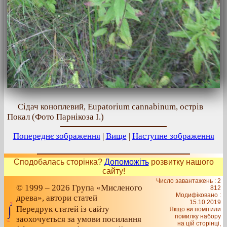
Сідач коноплевий, Eupatorium cannabinum, острів
Покал (Фото Парнікоза І.)
Попереднє зображення
|
Вище
|
Наступне зображення
Сподобалась сторінка?
Допоможіть
розвитку нашого
сайту!
Число завантажень : 2
© 1999 – 2026 Група «Мисленого
812
Модифіковано :
древа», автори статей
15.10.2019
Передрук статей із сайту
Якщо ви помітили
помилку набору
заохочується за умови посилання
на цiй сторiнцi,