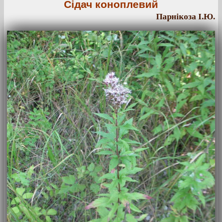
Сідач коноплевий
Парнікоза І.Ю.