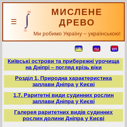
МИСЛЕНЕ
ДРЕВО
☰
Ми робимо Україну – українською!
uk
ru
en
Київські острови та прибережні урочища
на Дніпрі – погляд крізь віки
Розділ 1. Природна характеристика
заплави Дніпра у Києві
1.7. Раритетні види судинних рослин
заплави Дніпра у Києві
Галерея раритетних видів судинних
рослин долини Дніпра у Києві