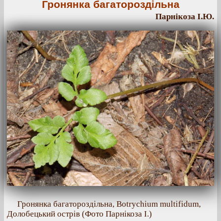
Гронянка багатороздільна
Парнікоза І.Ю.
Гронянка багатороздільна, Botrychium multifidum,
Долобецький острів (Фото Парнікоза І.)