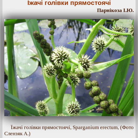
Їжачі голівки прямостоячі
Парнікоза І.Ю.
Їжачі голівки прямостоячі, Sparganium erectum, (Фото
Слензяк А.)