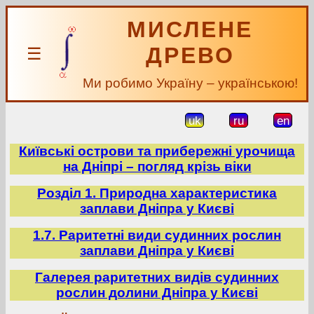
МИСЛЕНЕ
ДРЕВО
☰
Ми робимо Україну – українською!
uk
ru
en
Київські острови та прибережні урочища
на Дніпрі – погляд крізь віки
Розділ 1. Природна характеристика
заплави Дніпра у Києві
1.7. Раритетні види судинних рослин
заплави Дніпра у Києві
Галерея раритетних видів судинних
рослин долини Дніпра у Києві