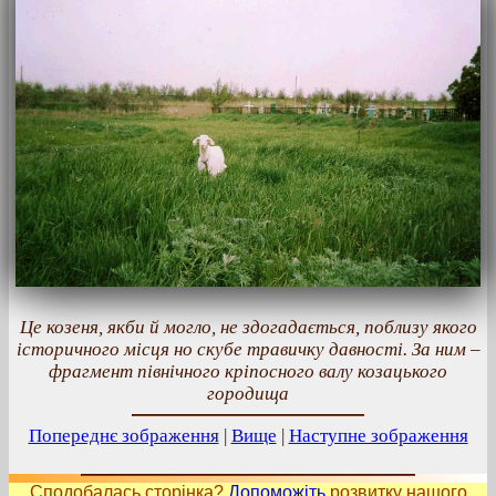
Це козеня, якби й могло, не здогадається, поблизу якого
історичного місця но скубе травичку давності. За ним –
фрагмент північного кріпосного валу козацького
городища
Попереднє зображення
|
Вище
|
Наступне зображення
Сподобалась сторінка?
Допоможіть
розвитку нашого