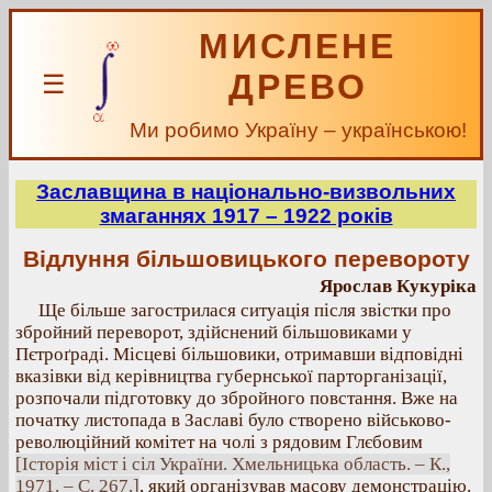
МИСЛЕНЕ
ДРЕВО
☰
Ми робимо Україну – українською!
Заславщина в національно-визвольних
змаганнях 1917 – 1922 років
Відлуння більшовицького перевороту
Ярослав Кукуріка
Ще більше загострилася ситуація після звістки про
збройний переворот, здійснений більшовиками у
Пєтроґраді. Місцеві більшовики, отримавши відповідні
вказівки від керівництва губернської парторганізації,
розпочали підготовку до збройного повстання. Вже на
початку листопада в Заславі було створено військово-
революційний комітет на чолі з рядовим Глєбовим
[Історія міст і сіл України. Хмельницька область. – К.,
1971. – С. 267.]
, який організував масову демонстрацію.