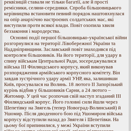
реквізицій ставали не тільки багатії, але й прості
ремісники, селяни-середняки. Спроба більшовицького
керівництва встановити певний порядок наштовхнулася
на опір анархічно настроєних солдатських мас, які
виступили проти всякої влади. Повіт охопила хвиля
беззаконня і мародерства.
Основні події першої більшовицько-української війни
розгорнулися на території Лівобережної України та
Наддніпрянщини. Заславський повіт знаходився під
контролем більшовиків. На його території, для удару в
спину військам Центральної Ради, зосереджувалися
війська III Фінляндського корпусу, який виконував
розпорядження армійського корпусного комітету. Він
завдав зустрічного удару армії УНР, яка, залишивши
Київ, просувалася на Волинь. 18 лютого II Запорізький
курінь відбив у більшовиків Сарни, а 24 лютого –
Житомир. У цей час розпочав свій наступ згаданий III
Фінляндський корпус. Його головні сили йшли через
Шепетівку на Звягель (тепер Новоград-Волинський) й
Ушомир. Після дводенного бою під Ушомиром війська
корпусу відступили назад до Звягеля і Шепетівки. На
цьому бої припинилися, у межі України вступили