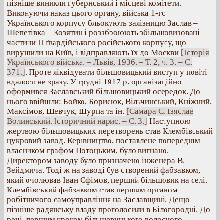
пізніше виникли губернський і місцеві комітети.
Виконуючи наказ цього органу, війська 1-го
Українського корпусу бльокують залізницю Заслав –
Шепетівка – Козятин і роззброюють збільшовизовані
частини II ґвардійського російського корпусу, що
вирушили на Київ, і відправляють їх до Москви
[Історія
Українського війська. – Львів, 1936. – Т. 2, ч. 3. – С.
371.]
. Проте ліквідувати більшовицький виступ у повіті
вдалося не зразу. У грудні 1917 р. організаційно
оформився Заславський більшовицький осередок. До
нього ввійшли: Бойко, Борисюк, Вільчинський, Кніжний,
Максімов, Шевчук, Шурпа та ін.
[Самара С. Ізяслав
Волинський. Історичний нарис. – С. 3.]
Наступною
жертвою більшовицьких перетворень став Клембівський
цукровий завод. Керівництво, поставлене попереднім
власником графом Потоцьким, було вигнано.
Директором заводу було призначено інженера В.
Зейдмича. Тоді ж на заводі був створений фабзавком,
який очолював Іван Єфімов, перший більшовик на селі.
Клембівський фабзавком став першим органом
робітничого самоуправління на Заславщині. Дещо
пізніше радянську владу проголосили в Білогородці. До
речі, першим кроком більшовицького волосного