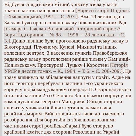
Відбувся солдатський мітинґ, у якому взяла участь
значна частина місцевої залоги
[Нариси історії Поділля.
– Хмельницький, 1991. – С. 207.]
. Вже 19 листопада в
Заславі було проголошено владу більшовизованих Рад
[Самара С. Ізяслав Волинський. Історичний нарис //
Зоря Надгориння. – № 88. – 1996. – 28 листопада. – С.
3.]
. Дещо пізніше було проголошено радянську владу в
Білогородці, Плужному, Куневі, Михнові та інших
волосних центрах. З населених пунктів Правобережжя
радянську владу проголосили раніше тільки у Кам’янці-
Подільському, Проскурові, Луцьку і Коростені
[Історія
УРСР в десяти томах. – К., 1984. – Т. 6. – С. 208-209.]
. Це
зразу вплинуло на збільшення напруги у повіті. Адже на
його території перебували частини 1-го українського
корпусу під командуванням генерала П. Скоропадського
й тилові частини 2-го Січового Запорізького корпусу під
командуванням генерала Мандрики. Обидві сторони
спочатку уникали бойових сутичок, намагалися
розійтися миром. Війна зводилася лише до взаємного
роззброєння. Для боротьби із збільшовизованими
частинами старої російської армії було створено
крайовий комітет для охорони Революції на Україні,