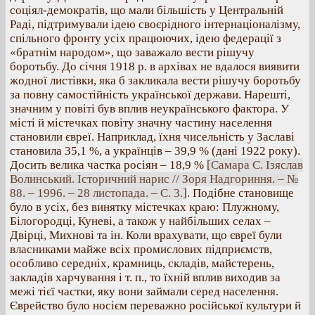
соціял-демократів, що мали більшість у Центральній
Раді, підтримували ідею своєрідного інтернаціоналізму,
спільного фронту усіх працюючих, ідею федерації з
«братнім народом», що заважало вести рішучу
боротьбу. До січня 1918 р. в архівах не вдалося виявити
жодної листівки, яка б закликала вести рішучу боротьбу
за повну самостійність української держави. Нарешті,
значним у повіті був вплив неукраїнського фактора. У
місті й містечках повіту значну частину населення
становили євреї. Наприклад, їхня чисельність у Заславі
становила 35,1 %, а українців – 39,9 % (дані 1922 року).
Досить велика частка росіян – 18,9 %
[Самара С. Ізяслав
Волинський. Історичний нарис // Зоря Надгориння. – №
88. – 1996. – 28 листопада. – С. 3.]
. Подібне становище
було в усіх, без винятку містечках краю: Плужному,
Білогородці, Куневі, а також у найбільших селах –
Двірці, Михнові та ін. Коли врахувати, що євреї були
власниками майже всіх промислових підприємств,
особливо середніх, крамниць, складів, майстерень,
закладів харчування і т. п., то їхній вплив виходив за
межі тієї частки, яку вони займали серед населення.
Єврейство було носієм переважно російської культури й