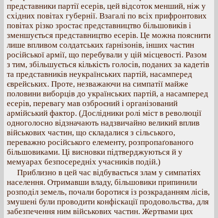
представники партії есерів, цей відсоток менший, ніж у
східних повітах губернії. Взагалі по всіх прифронтових
повітах різко зростає представництво більшовиків і
зменшується представництво есерів. Це можна пояснити
лише впливом солдатських ґарнізонів, інших частин
російської армії, що перебували у цій місцевості. Разом
з тим, збільшується кількість голосів, поданих за кадетів
та представників неукраїнських партій, насамперед
єврейських. Проте, незважаючи на симпатії майже
половини виборців до українських партій, а насамперед
есерів, перевагу мав озброєний і організований
армійський фактор. (Дослідники ролі міст в революції
одноголосно відзначають надзвичайно великий вплив
військових частин, що складалися з сільського,
переважно російського елементу, розпропаґованого
більшовиками. Ці висновки підтверджуються й у
мемуарах безпосередніх учасників подій.)
Приблизно в цей час відбувається злам у симпатіях
населення. Отримавши владу, більшовики припинили
розподіл земель, почали боротися із розкраданням лісів,
змушені були проводити конфіскації продовольства, для
забезпечення ним військових частин. Жертвами цих