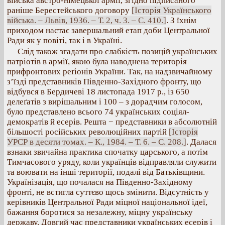
війська австро-німецької армії, згідно підписаного
раніше Берестейського договору
[Історія Українського
війська. – Львів, 1936. – Т. 2, ч. 3. – С. 410.]
. З їхнім
приходом настає завершальний етап доби Центральної
Ради як у повіті, так і в Україні.
Слід також згадати про слабкість позицій українських
патріотів в армії, якою була наводнена територія
прифронтових реґіонів України. Так, на надзвичайному
з’їзді представників Південно-Західного фронту, що
відбувся в Бердичеві 18 листопада 1917 р., із 650
делеґатів з вирішальним і 100 – з дорадчим голосом,
було представлено всього 74 українських соціял-
демократів й есерів. Решта − представники в абсолютній
більшості російських революційних партій
[Історія
УРСР в десяти томах. – К., 1984. – Т. 6. – С. 208.]
. Далася
взнаки звичайна практика спочатку царського, а потім
Тимчасового уряду, коли українців відправляли служити
та воювати на інші території, подалі від Батьківщини.
Українізація, що почалася на Південно-Західному
фронті, не встигла суттєво щось змінити. Відсутність у
керівників Центральної Ради міцної національної ідеї,
бажання боротися за незалежну, міцну українську
державу. Довгий час представники українських есерів і