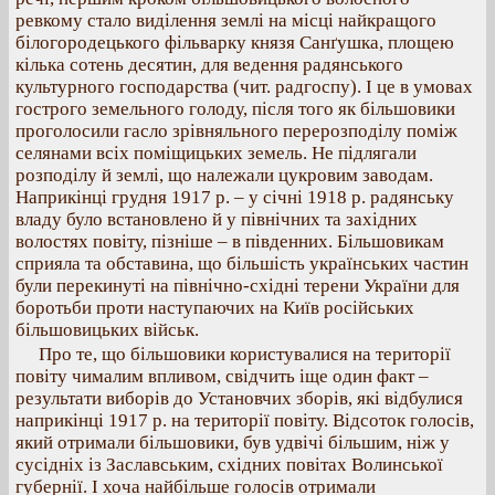
ревкому стало виділення землі на місці найкращого
білогородецького фільварку князя Санґушка, площею
кілька сотень десятин, для ведення радянського
культурного господарства (чит. радгоспу). І це в умовах
гострого земельного голоду, після того як більшовики
проголосили гасло зрівняльного перерозподілу поміж
селянами всіх поміщицьких земель. Не підлягали
розподілу й землі, що належали цукровим заводам.
Наприкінці грудня 1917 р. – у січні 1918 р. радянську
владу було встановлено й у північних та західних
волостях повіту, пізніше – в південних. Більшовикам
сприяла та обставина, що більшість українських частин
були перекинуті на північно-східні терени України для
боротьби проти наступаючих на Київ російських
більшовицьких військ.
Про те, що більшовики користувалися на території
повіту чималим впливом, свідчить іще один факт –
результати виборів до Установчих зборів, які відбулися
наприкінці 1917 р. на території повіту. Відсоток голосів,
який отримали більшовики, був удвічі більшим, ніж у
сусідніх із Заславським, східних повітах Волинської
губернії. І хоча найбільше голосів отримали