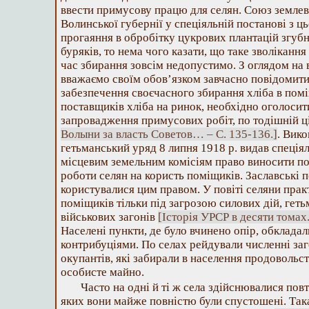
ввести примусову працю для селян. Союз землев
Волинської губернії у спеціяльній постанові з 
прогаяння в обробітку цукрових плантацій згубн
буряків, то нема чого казати, що таке зволіканн
час збирання зовсім недопустимо. З оглядом на
вважаємо своїм обов’язком завчасно повідомити 
забезпечення своєчасного збирання хліба в пом
поставщиків хліба на ринок, необхідно оголоси
запровадження примусових робіт, по тодішній ц
Волыни за власть Советов… – С. 135-136.]
. Вик
гетьманський уряд 8 липня 1918 р. видав спеція
місцевим земельним комісіям право виносити по
роботи селян на користь поміщиків. Заславські
користувалися цим правом. У повіті селяни прак
поміщиків тільки під загрозою силових дій, гет
військових загонів
[Історія УРСР в десяти томах. –
Населені пункти, де було вчинено опір, обклад
контрибуціями. По селах рейдували численні заго
окупантів, які забирали в населення продовольст
особисте майно.
Часто на одні й ті ж села здійснювалися повт
яких вони майже повністю були спустошені. Така