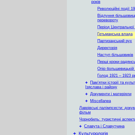
років
Революційні події 19
Відлуння більшовиц
перевороту
Період Центральної
Гетьманська влада
Партизанський рух
Директорія
Наступ більшовиків
Перші кроки радянс
Опір большевицькій
Голод 1921 – 1923 р
+
Пам’ятки історії та куль
Ізяслава і району
+
Документи і матеріяли
+
Miscellanea
Лаврівські палімпсести: доку
фільм
Чорнобиль: туристичні аспект
+
Славута і Славутчина
+
Культурологія