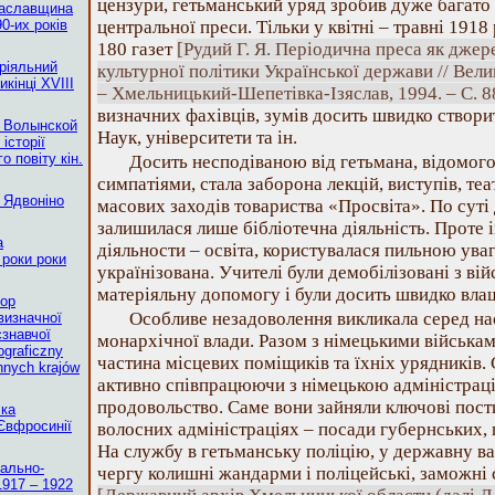
цензури, гетьманський уряд зробив дуже багато 
 Заславщина
90-их років
центральної преси. Тільки у квітні – травні 1918 
180 газет
[Рудий Г. Я. Періодична преса як джер
ріяльний
культурної політики Української держави // Вели
кінці XVIII
– Хмельницький-Шепетівка-Ізяслав, 1994. – С. 8
визначних фахівців, зумів досить швидко створ
е Волынской
Наук, університети та ін.
історії
 повіту кін.
Досить несподіваною від гетьмана, відомог
симпатіями, стала заборона лекцій, виступів, те
ї Ядвоніно
масових заходів товариства «Просвіта». По сут
залишилася лише бібліотечна діяльність. Проте 
а
діяльности – освіта, користувалася пильною ува
 роки роки
українізована. Учителі були демобілізовані з ві
матеріяльну допомогу і були досить швидко влаш
тор
Особливе незадоволення викликала серед на
визначної
єзнавчої
монархічної влади. Разом з німецькими війська
ograficzny
частина місцевих поміщиків та їхніх урядників.
nnych krajów
активно співпрацюючи з німецькою адміністрац
продовольство. Саме вони зайняли ключові пости
чка
Євфросинії
волосних адміністраціях – посади губернських, 
На службу в гетьманську поліцію, у державну в
ально-
чергу колишні жандарми і поліцейські, заможні 
1917 – 1922