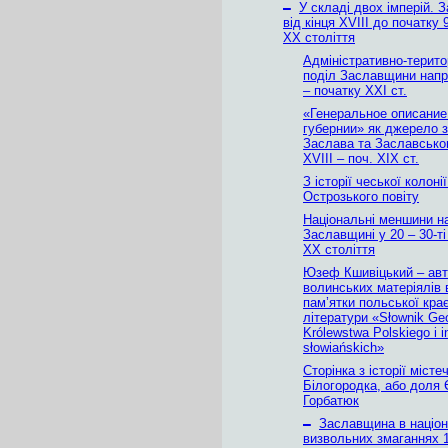
–
У складі двох імперій.
від кінця XVIII до початку 
ХХ століття
Адміністративно-терито
поділ Заславщини напри
– початку ХХІ ст.
«Генеральное описани
губернии» як джерело з 
Заслава та Заславського
XVIII – поч. ХІХ ст.
З історії чеської колоні
Острозького повіту
Національні меншини н
Заславщині у 20 – 30-ті
ХХ століття
Юзеф Кшивіцький – ав
волинських матеріялів 
пам’ятки польської кра
літератури «Słownik Ge
Królewstwa Polskiego i i
słowiańskich»
Сторінка з історії місте
Білогородка, або доля 
Горбатюк
–
Заславщина в націон
визвольних змаганнях 