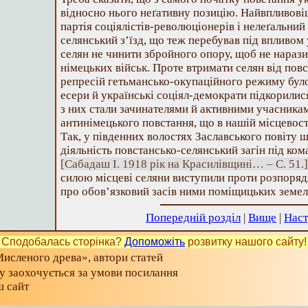
відносно нього неґативну позицію. Найвпливові
партія соціялістів-революціонерів і нелеґальний
селянський з’їзд, що теж перебував під впливом 
селян не чинити збройного опору, щоб не наразит
німецьких військ. Проте втримати селян від пов
репресій гетьмансько-окупаційного режиму було
есери й українські соціял-демократи підкорилися
з них стали зачинателями й активними учасника
антинімецького повстання, що в нашій місцевості
Так, у південних волостях Заславського повіту ш
діяльність повстансько-селянський загін під ко
[Сабадаш І. 1918 рік на Красилівщині… – С. 51.]
силою місцеві селяни виступили проти розпоряд
про обов’язковий засів ними поміщицьких земе
Попередній розділ
|
Вище
|
Наст
Сподобалась сторінка?
Допоможіть
розвитку нашого сайту!
исленого древа», автори статей
ту заохочується за умови посилання
ш сайт