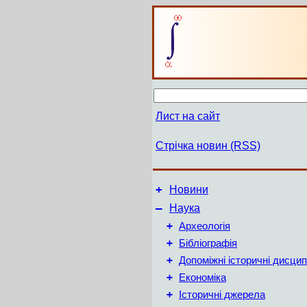
Лист на сайт
Стрічка новин (RSS)
+
Новини
–
Наука
+
Археологія
+
Бібліографія
+
Допоміжні історичні дисцип
+
Економіка
+
Історичні джерела