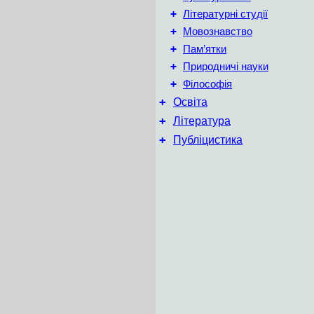
+
Літературні студії
+
Мовознавство
+
Пам’ятки
+
Природничі науки
+
Філософія
+
Освіта
+
Література
+
Публіцистика