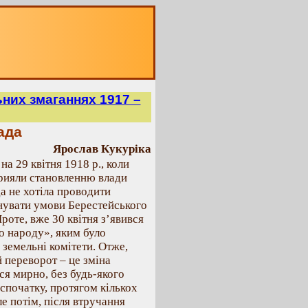
них змаганнях 1917 –
ада
Ярослав Кукуріка
а 29 квітня 1918 р., коли
прияли становленню влади
а не хотіла проводити
онувати умови Берестейського
роте, вже 30 квітня з’явився
о народу», яким було
 земельні комітети. Отже,
 переворот – це зміна
вся мирно, без будь-якого
спочатку, протягом кількох
ле потім, після втручання