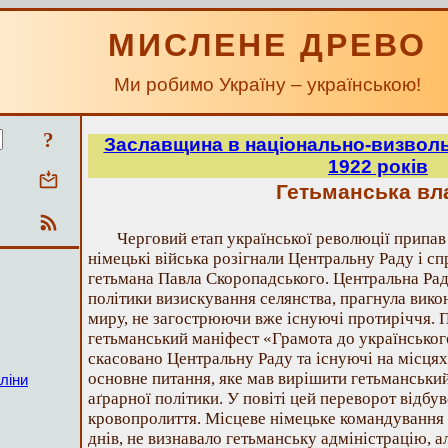
МИСЛЕНЕ ДРЕВО
Ми робимо Україну – українською!
?
Заславщина в національно-визволь
1922 років
Гетьманська вл
Черговий етап української революції припав н
німецькі війська розігнали Центральну Раду і с
гетьмана Павла Скоропадського. Центральна Рад
політики визискування селянства, прагнула вик
миру, не загострюючи вже існуючі протиріччя. П
гетьманський маніфест «Грамота до українськог
скасовано Центральну Раду та існуючі на місцях
основне питання, яке мав вирішити гетьманський
ліни
аґрарної політики. У повіті цей переворот відбу
кровопролиття. Місцеве німецьке командування 
днів, не визнавало гетьманську адміністрацію, а