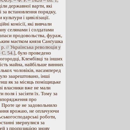
О). – Ф. Р. – 1426 – оп. 1,
діли державної варти, які
 за встановлення порядку,
культури і цивілізації.
ійні комісії, які вивчали
бану селянами і солдатами
 запаси продовольства, фураж,
ським маєтком князя Санґушка
р. // Українська революція у
С. 54.]
, було проведено
логородці, Клембівці та інших
кість майна, найбільше винних
ількох чоловіків, насамперед
було заарештовано, інші
Менш як за місяць поміщицьке
ві власники вже не мали
 поля і засіяти їх. Тому за
озпорядження про
. Проте це не задовольнило
рання врожаю, не оплачуючи
льськогосподарські роботи,
станні звернулися за
ей з пропозицією знову