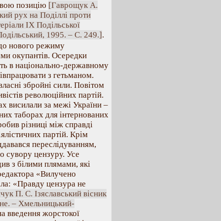
свою позицію
[Гаврощук А.
ький рух на Поділлі проти
теріали IX Подільської
одільський, 1995. – С. 249.]
.
 до нового режиму
ами окупантів. Осередки
сть в національно-державному
півпрацювати з гетьманом.
власні збройні сили. Повітом
ивістів революційних партій.
ах висилали за межі України –
ьних таборах для інтернованих
робив різниці між справді
ялістичних партій. Крім
піддавався переслідуванням,
но сувору цензуру. Усе
ив з білими плямами, які
 редактора «Вилучено
ла: «Правду цензура не
чук П. С. Ізяславський вісник
сне. – Хмельницький-
на введення жорстокої