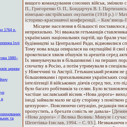
вищого командування союзних військ, змінило 
П., Григоренко О. П., Бондарчук В. І. Партизанс
німецько-австрійських окупантів (1918 р.) // Ма
історико-краєзнавчої конференції. – Кам’янець-П
Місцеве населення в більшості поставилося
о 1764 р.
неприхильно. Усі вважали гетьманців ставленик
українських національних партій, що брали уча
будівництві за Центральної Ради, відмовилися с
пророка Іллі
Тому нова влада опиралася на окупаційні й свої 
прокотилася хвиля обшуків та арештів серед акт
това 1880–
Їх звинувачували в більшовизмі і на перших пор
спочатку в Росію, а потім утримували в спеціял
років церкви
у Німеччині та Австрії. Гетьманський режим не 
більшовиками і прихильниками українських соці
айону
інтеліґенції й військових діячів серед тих, хто 
було багато робітників та селян. Було встановле
тур
частіше заславський вісник «Нова дорога» виход
 в
іноді займали мало не цілу сторінку з поміткою
цензурою». Пояснюючи ситуацію, редакція писа
пропустить, а брехати совість не давала»
[Демян
коронованих
«Нова дорога» // Велика Волинь: Минуле і суча
зьких та
Шепетівка-Ізяслав, 1994. – С. 93.]
. Незважаючи 