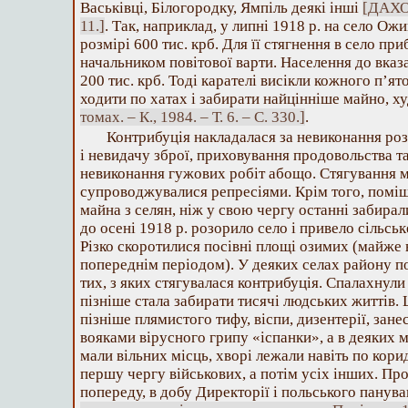
Васьківці, Білогородку, Ямпіль деякі інші
[ДАХО. 
11.]
. Так, наприклад, у липні 1918 р. на село Ож
розмірі 600 тис. крб. Для її стягнення в село приб
начальником повітової варти. Населення до вказ
200 тис. крб. Тоді карателі висікли кожного п’ят
ходити по хатах і забирати найцінніше майно, х
томах. – К., 1984. – Т. 6. – С. 330.]
.
Контрибуція накладалася за невиконання ро
і невидачу зброї, приховування продовольства та
невиконання гужових робіт абощо. Стягування м
супроводжувалися репресіями. Крім того, поміщ
майна з селян, ніж у свою чергу останні забирали
до осені 1918 р. розорило село і привело сільсь
Різко скоротилися посівні площі озимих (майже в
попереднім періодом). У деяких селах району п
тих, з яких стягувалася контрибуція. Спалахнули
пізніше стала забирати тисячі людських життів.
пізніше плямистого тифу, віспи, дизентерії, зан
вояками вірусного грипу «іспанки», а в деяких м
мали вільних місць, хворі лежали навіть по кори
першу чергу військових, а потім усіх інших. Пр
попереду, в добу Директорії і польського панув