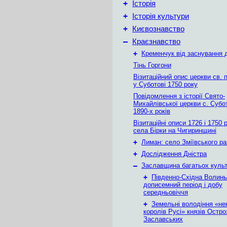
+
Історія
+
Історія культури
+
Києвознавство
–
Краєзнавство
+
Кременчук від заснування д
Тінь Горгони
Візитаційний опис церкви св. 
у Суботові 1750 року
Повідомлення з історії Свято-
Михайлівської церкви с. Субо
1890-х років
Візитаційні описи 1726 і 1750 
села Бірки на Чигиринщині
+
Лиман: село Зміївського р
+
Дослідження Дністра
–
Заславщина багатьох куль
+
Південно-Східна Волинь
дописемний період і добу
середньовіччя
+
Земельні володіння «не
королів Русі» князів Остро
Заславських