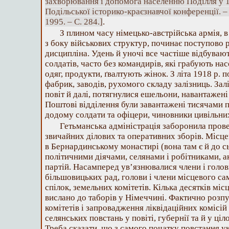
захворювання і допомога населенню Поділля у 1
Подільської історико-краєзнавчої конференції. 
1995. – С. 284.]
.
З плином часу німецько-австрійська армія, 
з боку військових структур, починає поступово 
дисципліна. Удень й уночі все частіше відбуваю
солдатів, часто без командирів, які грабують нас
одяг, продукти, ґвалтують жінок. З літа 1918 р. 
фабрик, заводів, рухомого складу залізниць. За
повіт й далі, потягнулися ешельони, навантажен
Поштові відділення були завантажені тисячами п
додому солдати та офіцери, чиновники цивільни
Гетьманська адміністрація заборонила провед
звичайних ділових та оперативних зборів. Місце
в Бернардинському монастирі (вона там є й до с
політичними діячами, селянами і робітниками, а
партій. Насамперед ув’язнювалися члени і голо
більшовицьких рад, голови і члени місцевого с
спілок, земельних комітетів. Кілька десятків місц
вислано до таборів у Німеччині. Фактично розп
комітетів і запровадження ліквідаційних комісій
селянських повстань у повіті, губернії та й у ці
Треба сказати, що з самого початку повстання ук