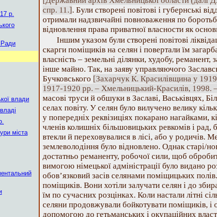
[Державний архів Хмельницької области (далі ДАХ
спр. 11.]
. Були створені повітові і губернські від
17 р.
отримали надзвичайні повноваження по боротьбі
ького
відновлення права приватної власности як основи 
Іншим указом були створені повітові ліквідац
 Ради
скарги поміщиків на селян і повертали їм загар
власність – земельні ділянки, худобу, реманент,
інше майно. Так, на заяву управляючого Заслав
Бучковського
[Захарчук К. Красилівщина у 1919 
1917-1920 рр. – Хмельницький-Красилів, 1998. – 
масові труси й обшуки в Заславі, Васьківцях, Бі
ької влади
селах повіту. У селян було вилучено велику кіль
 владі
у попередніх реквізиціях покарано нагайками, к
р.
членів колишніх більшовицьких ревкомів і рад, 
тури міста
втекли й переховувалися в лісі, або у родичів. 
землеволодіння було відновлено. Однак старі/но
достатньо реманенту, робочої сили, щоб обробити
вимогою німецької адміністрації було видано р
ментальний
обов’язковий засів селянами поміщицьких полів
поміщиків. Вони хотіли залучати селян і до зби
и
їм по сучасних розцінках. Коли настали літні сі
селяни продовжували бойкотувати поміщиків, і о
допомогою до гетьманських і окупаційних власт