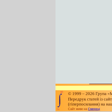
© 1999 – 2026 Група «М
Передрук статей із сай
(гіперпосилання) на на
Сайт живе на
Смереці