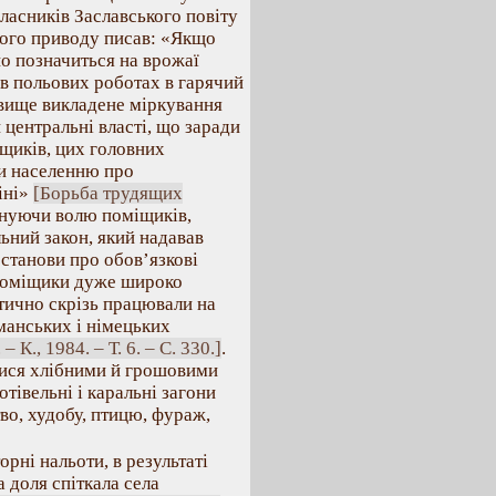
ласників Заславського повіту
цього приводу писав: «Якщо
о позначиться на врожаї
я в польових роботах в гарячий
 вище викладене міркування
центральні власті, що заради
іщиків, цих головних
ти населенню про
іні»
[Борьба трудящих
онуючи волю поміщиків,
льний закон, який надавав
станови про обов’язкові
 поміщики дуже широко
тично скрізь працювали на
ьманських і німецьких
 К., 1984. – Т. 6. – С. 330.]
.
алися хлібними й грошовими
тівельні і каральні загони
во, худобу, птицю, фураж,
орні нальоти, в результаті
 доля спіткала села