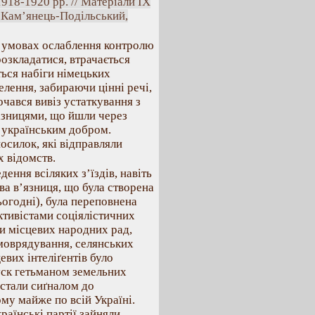
918-1920 рр. // Матеріали IX
– Кам’янець-Подільський,
в умовах ослаблення контролю
розкладатися, втрачається
ться набіги німецьких
елення, забираючи цінні речі,
почався вивіз устаткування з
лізницями, що йшли через
і українським добром.
осилок, які відправляли
х відомств.
ення всіляких з’їздів, навіть
ва в’язниця, що була створена
ьогодні), була переповнена
ктивістами соціялістичних
ви місцевих народних рад,
амоврядування, селянських
евих інтеліґентів було
уск гетьманом земельних
 стали сиґналом до
лому майже по всій Україні.
раїнські партії зайняли