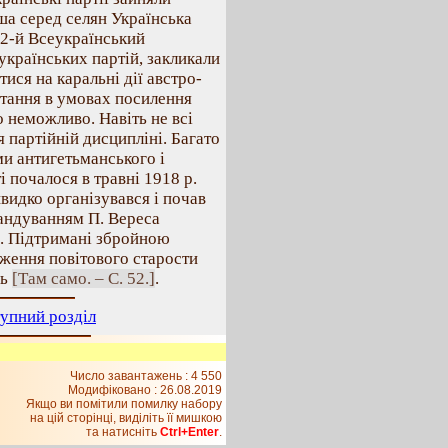
ша серед селян Українська
 2-й Всеукраїнський
українських партій, закликали
ися на каральні дії австро-
стання в умовах посилення
 неможливо. Навіть не всі
 партійній дисципліні. Багато
ми антигетьманського і
 почалося в травні 1918 р.
видко організувався і почав
мандуванням П. Вереса
. Підтримані збройною
ження повітового старости
ль
[Там само. – С. 52.]
.
упний розділ
Число завантажень : 4 550
Модифіковано :
26.08.2019
Якщо ви помітили помилку набору
на цiй сторiнцi, видiлiть її мишкою
та натисніть
Ctrl+Enter
.