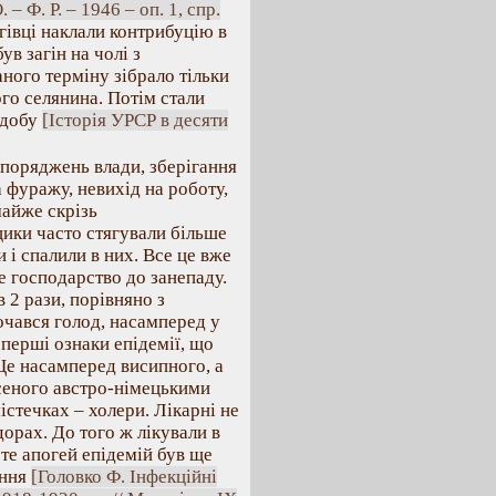
– Ф. Р. – 1946 – оп. 1, спр.
игівці наклали контрибуцію в
ув загін на чолі з
аного терміну зібрало тільки
ого селянина. Потім стали
удобу
[Історія УРСР в десяти
зпоряджень влади, зберігання
 фуражу, невихід на роботу,
айже скрізь
ики часто стягували більше
 і спалили в них. Все це вже
ке господарство до занепаду.
 2 рази, порівняно з
очався голод, насамперед у
 перші ознаки епідемії, що
 Це насамперед висипного, а
есеного австро-німецькими
істечках – холери. Лікарні не
дорах. До того ж лікували в
оте апогей епідемій був ще
ання
[Головко Ф. Інфекційні