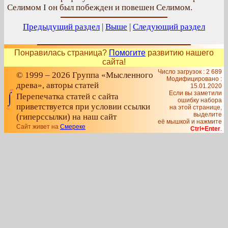
Селимом I он был побежден и повешен Селимом.
Предыдущий раздел
|
Выше
|
Следующий раздел
Понравилась страница?
Помогите
развитию нашего
сайта!
Число загрузок : 2 689
© 1999 – 2026 Группа «Мысленного
Модифицировано :
древа», авторы статей
15.01.2020
Если вы заметили
Перепечатка статей с сайта
ошибку набора
приветствуется при условии ссылки
на этой странице,
выделите
(гиперссылки) на наш сайт
её мышкой и нажмите
Сайт живет на
Смереке
Ctrl+Enter
.