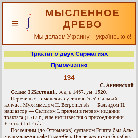
МЫСЛЕННОЕ
ДРЕВО
☰
Мы делаем Украину – українською!
Трактат о двух Сарматиях
Примечания
134
С. Аннинский
Селим I Жестокий
, род. в 1467, ум. 1520.
Перечень оттоманских султанов Эней Сильвий
кончает Мухаммедом II, Bergomensis — Баязидом II,
наш автор — Селимом I, причем в первом издании
трактата (1517 г.) еще нет известия о присоединении
Египта (1517 г.).
Последним (до Оттоманов) султаном Египта был Аль-
мелик-аль-Ашраф-Туман-бей. После жестокой борьбы с