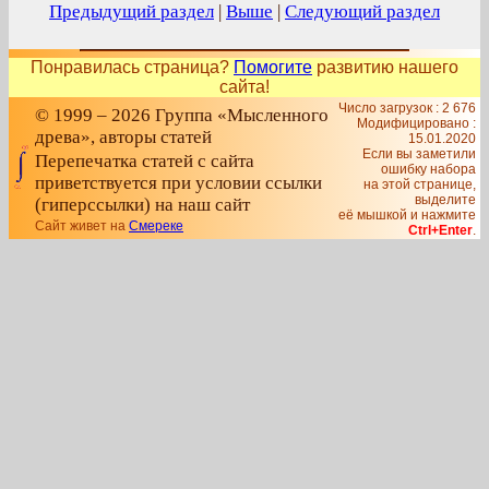
Предыдущий раздел
|
Выше
|
Следующий раздел
Понравилась страница?
Помогите
развитию нашего
сайта!
Число загрузок : 2 676
© 1999 – 2026 Группа «Мысленного
Модифицировано :
древа», авторы статей
15.01.2020
Если вы заметили
Перепечатка статей с сайта
ошибку набора
приветствуется при условии ссылки
на этой странице,
выделите
(гиперссылки) на наш сайт
её мышкой и нажмите
Сайт живет на
Смереке
Ctrl+Enter
.