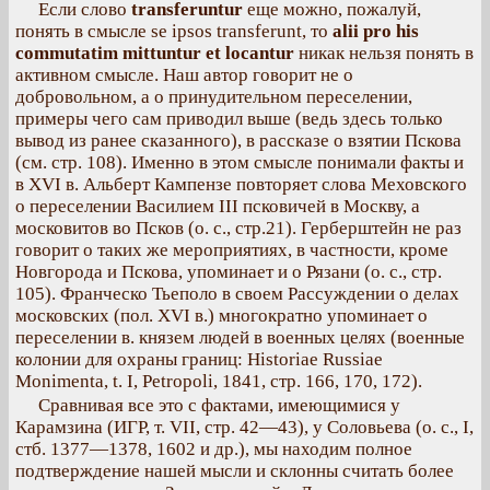
Если слово
transferuntur
еще можно, пожалуй,
понять в смысле se ipsos transferunt, то
alii pro his
commutatim mittuntur et locantur
никак нельзя понять в
активном смысле. Наш автор говорит не о
добровольном, а о принудительном переселении,
примеры чего сам приводил выше (ведь здесь только
вывод из ранее сказанного), в рассказе о взятии Пскова
(см. стр. 108). Именно в этом смысле понимали факты и
в XVI в. Альберт Кампензе повторяет слова Меховского
о переселении Василием III псковичей в Москву, а
московитов во Псков (о. с., стр.21). Герберштейн не раз
говорит о таких же мероприятиях, в частности, кроме
Новгорода и Пскова, упоминает и о Рязани (о. с., стр.
105). Франческо Тьеполо в своем Рассуждении о делах
московских (пол. XVI в.) многократно упоминает о
переселении в. князем людей в военных целях (военные
колонии для охраны границ: Historiae Russiae
Monimenta, t. I, Petropoli, 1841, стр. 166, 170, 172).
Сравнивая все это с фактами, имеющимися у
Карамзина (ИГР, т. VII, стр. 42—43), у Соловьева (о. с., I,
стб. 1377—1378, 1602 и др.), мы находим полное
подтверждение нашей мысли и склонны считать более