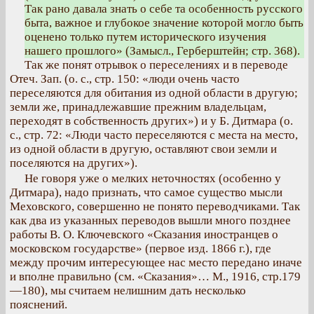
Так рано давала знать о себе та особенность русского
быта, важное и глубокое значение которой могло быть
оценено только путем исторического изучения
нашего прошлого» (Замысл., Герберштейн; стр. 368).
Так же понят отрывок о переселениях и в переводе
Отеч. Зап. (о. с., стр. 150: «люди очень часто
переселяются для обитания из одной области в другую;
земли же, принадлежавшие прежним владельцам,
переходят в собственность других») и у Б. Дитмара (о.
с., стр. 72: «Люди часто переселяются с места на место,
из одной области в другую, оставляют свои земли и
поселяются на других»).
Не говоря уже о мелких неточностях (особенно у
Дитмара), надо признать, что самое существо мысли
Меховского, совершенно не понято переводчиками. Так
как два из указанных переводов вышли много позднее
работы В. О. Ключевского «Сказания иностранцев о
московском государстве» (первое изд. 1866 г.), где
между прочим интересующее нас место передано иначе
и вполне правильно (см. «Сказания»… М., 1916, стр.179
—180), мы считаем нелишним дать несколько
пояснений.