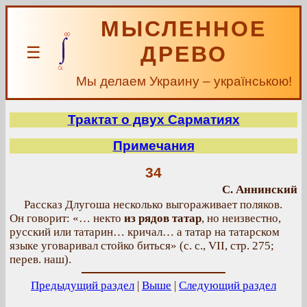
МЫСЛЕННОЕ
ДРЕВО
☰
Мы делаем Украину – українською!
Трактат о двух Сарматиях
Примечания
34
С. Аннинский
Рассказ Длугоша несколько выгораживает поляков.
Он говорит: «… некто
из рядов татар
, но неизвестно,
русский или татарин… кричал… а татар на татарском
языке уговаривал стойко биться» (с. с., VII, стр. 275;
перев. наш).
Предыдущий раздел
|
Выше
|
Следующий раздел