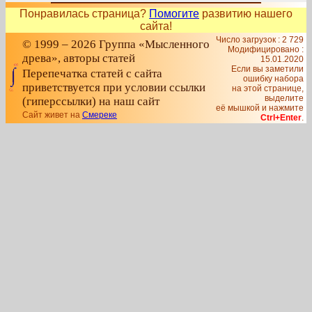
Понравилась страница?
Помогите
развитию нашего
сайта!
Число загрузок : 2 729
© 1999 – 2026 Группа «Мысленного
Модифицировано :
древа», авторы статей
15.01.2020
Если вы заметили
Перепечатка статей с сайта
ошибку набора
приветствуется при условии ссылки
на этой странице,
выделите
(гиперссылки) на наш сайт
её мышкой и нажмите
Сайт живет на
Смереке
Ctrl+Enter
.