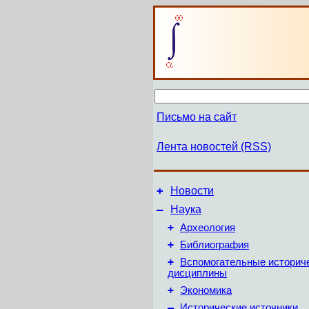
Письмо на сайт
Лента новостей (RSS)
+
Новости
–
Наука
+
Археология
+
Библиография
+
Вспомогательные историч
дисциплины
+
Экономика
–
Исторические источники