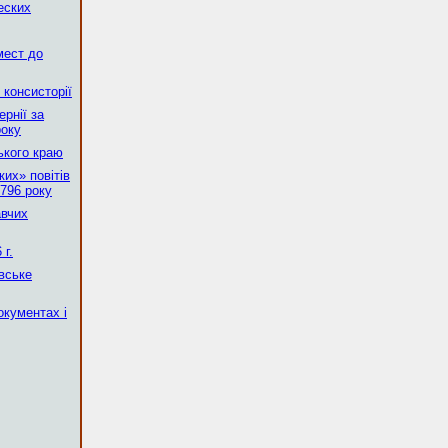
еских
мест до
 консисторії
рнії за
року
ького краю
их» повітів
796 року
авчих
г.
вське
окументах і