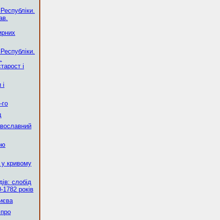
 Республіки.
ав.
ирних
 Республіки.
.
тарост і
 і
-го
д
авославний
ою
 у кривому
ів: слобід
-1782 років
Києва
 про