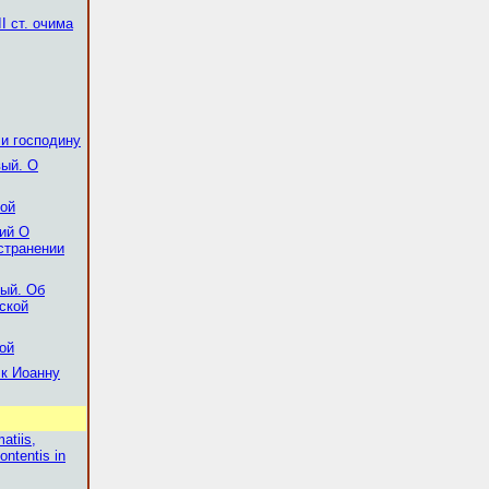
І ст. очима
и господину
вый. О
рой
тий О
странении
вый. Об
ской
рой
к Иоанну
atiis,
ontentis in