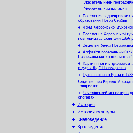
Указатель имен географич
Указатель личных имен
+
Поселения заднепровских 
образования Новой Сербии
+
Фонд Херсонської духовної
+
Поселення Херсонської губе
повітовими алфавітами 1856 
+
Земельні банки Новоросійс
+
Алфавіти поселень «київськ
Вознесенського намісництва 1
+
Карти і плани в джерелозн
студіях Лідії Пономаренко
+
Путешествие в Крым в 1786 
Слідство про Кирило-Мефодії
товариство
+
Чечелівський монастир в д
спогадах
+
История
+
История культуры
+
Киевоведение
+
Краеведение