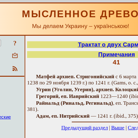
МЫСЛЕННОЕ ДРЕВ
Мы делаем Украину – українською!
?
Трактат о двух Сар
Примечания
41
Матфей архиеп. Стригонийский
с 6 марта 
1238 по 29 ноября 1239 г.) по 1241 г. (Gams, о. с.,
Угрин (Уголин, Угерин), архиеп. Колоцки
Грегорий, eп. Иаврийский
1223—1240 (ibid.
Райнальд (Ринальд, Регинальд)
, еп. Тран
381).
Адам, eп. Нитрийский
— 1241 г. (ibid., 375)
еские
Предыдущий раздел
|
Выше
|
Сле