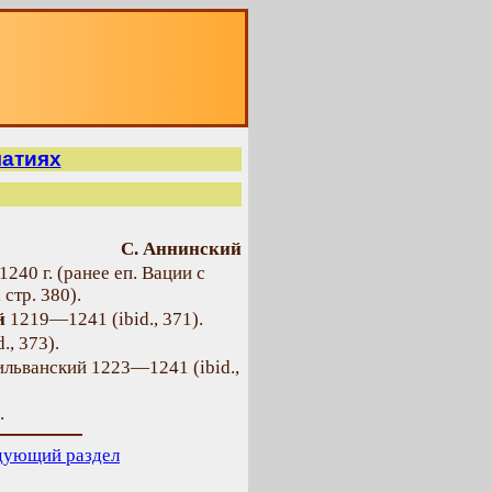
О
матиях
С. Аннинский
1240 г. (ранее еп. Вации с
 стр. 380).
й
1219—1241 (ibid., 371).
, 373).
сильванский 1223—1241 (ibid.,
.
дующий раздел