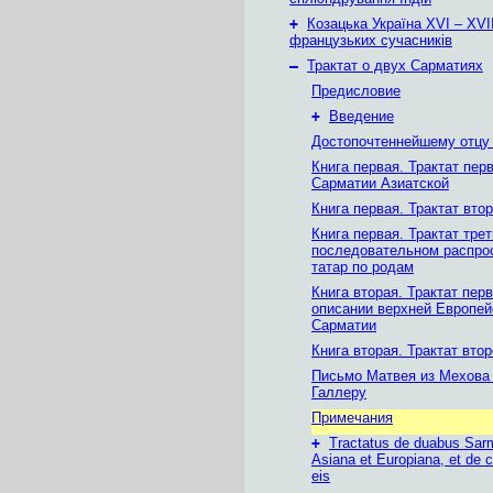
+
Козацька Україна ХVІ – ХVІІ
французьких сучасників
–
Трактат о двух Сарматиях
Предисловие
+
Введение
Достопочтеннейшему отцу 
Книга первая. Трактат пер
Сарматии Азиатской
Книга первая. Трактат вто
Книга первая. Трактат тре
последовательном распро
татар по родам
Книга вторая. Трактат пер
описании верхней Европей
Сарматии
Книга вторая. Трактат вто
Письмо Матвея из Мехова 
Галлеру
Примечания
+
Tractatus de duabus Sarm
Asiana et Europiana, et de c
eis