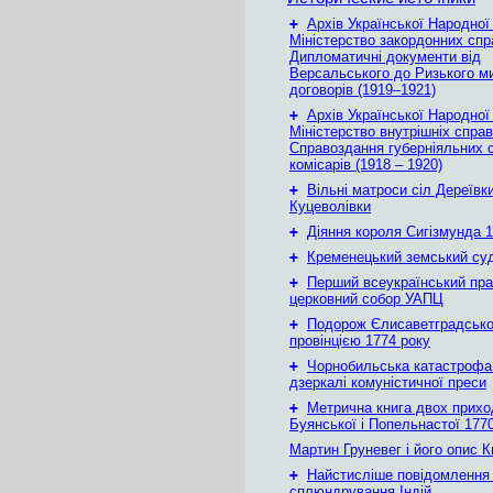
+
Архів Української Народної
Міністерство закордонних спр
Дипломатичні документи від
Версальського до Ризького м
договорів (1919–1921)
+
Архів Української Народної
Міністерство внутрішніх справ
Справоздання губерніяльних с
комісарів (1918 – 1920)
+
Вільні матроси сіл Дереївки
Куцеволівки
+
Діяння короля Сигізмунда 1
+
Кременецький земський су
+
Перший всеукраїнський пр
церковний собор УАПЦ
+
Подорож Єлисаветградськ
провінцією 1774 року
+
Чорнобильська катастрофа
дзеркалі комуністичної преси
+
Метрична книга двох приход
Буянської і Попельнастої 1770
Мартин Груневег і його опис 
+
Найстисліше повідомлення
сплюндрування Індій