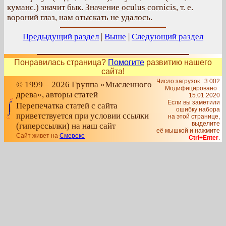
куманс.) значит бык. Значение oculus cornicis, т. е.
вороний глаз, нам отыскать не удалось.
Предыдущий раздел
|
Выше
|
Следующий раздел
Понравилась страница?
Помогите
развитию нашего
сайта!
Число загрузок : 3 002
© 1999 – 2026 Группа «Мысленного
Модифицировано :
древа», авторы статей
15.01.2020
Если вы заметили
Перепечатка статей с сайта
ошибку набора
приветствуется при условии ссылки
на этой странице,
выделите
(гиперссылки) на наш сайт
её мышкой и нажмите
Сайт живет на
Смереке
Ctrl+Enter
.