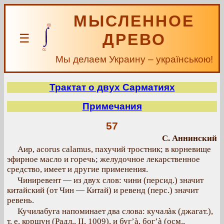
МЫСЛЕННОЕ
ДРЕВО
☰
Мы делаем Украину – українською!
Трактат о двух Сарматиях
Примечания
57
С. Аннинский
Аир, acorus calamus, пахучий тростник; в корневище
эфирное масло и горечь; желудочное лекарственное
средство, имеет и другие применения.
Чиниревент — из двух слов: чини (персид.) значит
китайский (от Чин — Китай) и peвeнд (перс.) значит
ревень.
Кучилабуга напоминает два слова: кучалàк (джагат.),
т. е. коршун (Радл., II, 1009), и буг’à, бог’à (осм.,