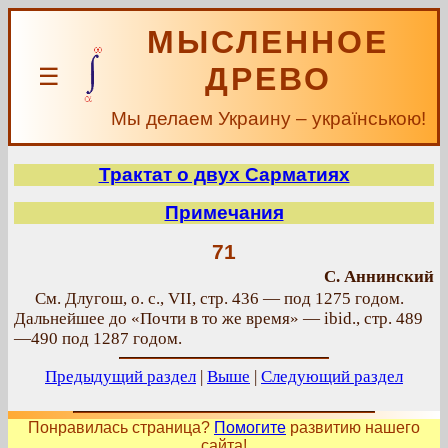
МЫСЛЕННОЕ
ДРЕВО
☰
Мы делаем Украину – українською!
Трактат о двух Сарматиях
Примечания
71
С. Аннинский
См. Длугош, о. с., VII, стр. 436 — под 1275 годом.
Дальнейшее до «Почти в то же время» — ibid., стр. 489
—490 под 1287 годом.
Предыдущий раздел
|
Выше
|
Следующий раздел
Понравилась страница?
Помогите
развитию нашего
сайта!