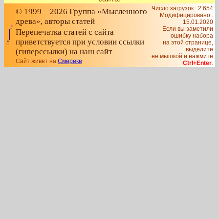
Число загрузок : 2 654
© 1999 – 2026 Группа «Мысленного
Модифицировано :
древа», авторы статей
15.01.2020
Если вы заметили
Перепечатка статей с сайта
ошибку набора
приветствуется при условии ссылки
на этой странице,
выделите
(гиперссылки) на наш сайт
её мышкой и нажмите
Сайт живет на
Смереке
Ctrl+Enter
.