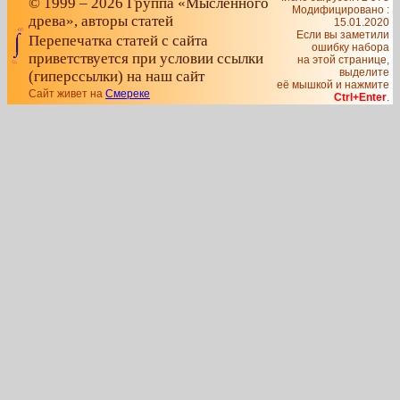
© 1999 – 2026 Группа «Мысленного
Модифицировано :
древа», авторы статей
15.01.2020
Если вы заметили
Перепечатка статей с сайта
ошибку набора
приветствуется при условии ссылки
на этой странице,
выделите
(гиперссылки) на наш сайт
её мышкой и нажмите
Сайт живет на
Смереке
Ctrl+Enter
.