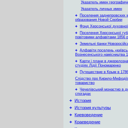
Указатель имен географич
Указатель личных имен
+
Поселения заднепровских 
образования Новой Сербии
+
Фонд Херсонської духовної
+
Поселення Херсонської губе
повітовими алфавітами 1856 
+
Земельні банки Новоросійс
+
Алфавіти поселень «київськ
Вознесенського намісництва 1
+
Карти і плани в джерелозн
студіях Лідії Пономаренко
+
Путешествие в Крым в 1786 
Слідство про Кирило-Мефодії
товариство
+
Чечелівський монастир в д
спогадах
+
История
+
История культуры
+
Киевоведение
+
Краеведение