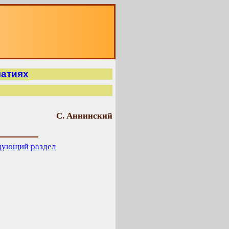
О
матиях
С. Аннинский
дующий раздел