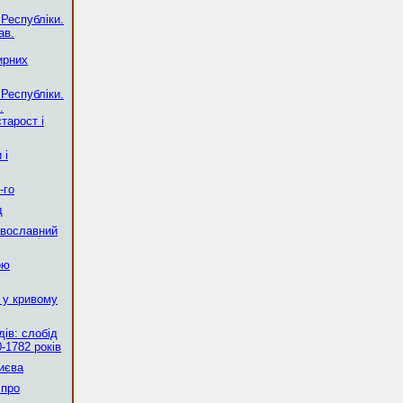
 Республіки.
ав.
ирних
 Республіки.
.
тарост і
 і
-го
д
авославний
ою
 у кривому
ів: слобід
-1782 років
Києва
 про