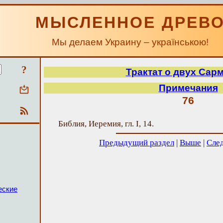
МЫСЛЕННОЕ ДРЕВ
Мы делаем Украину – українською!
?
Трактат о двух Сар
Примечания
76
Библия, Иеремия, гл. I, 14.
Предыдущий раздел
|
Выше
|
Сле
еские