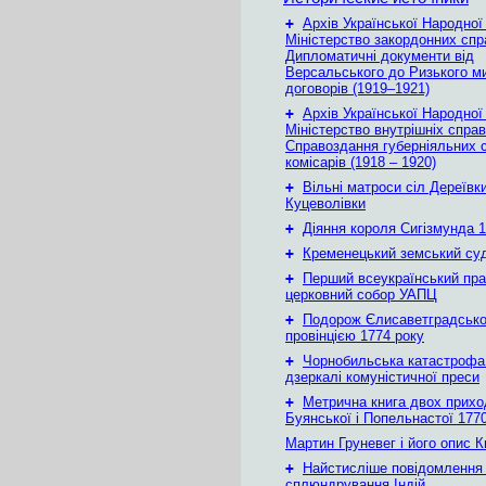
+
Архів Української Народної
Міністерство закордонних спр
Дипломатичні документи від
Версальського до Ризького м
договорів (1919–1921)
+
Архів Української Народної
Міністерство внутрішніх справ
Справоздання губерніяльних с
комісарів (1918 – 1920)
+
Вільні матроси сіл Дереївки
Куцеволівки
+
Діяння короля Сигізмунда 1
+
Кременецький земський су
+
Перший всеукраїнський пр
церковний собор УАПЦ
+
Подорож Єлисаветградськ
провінцією 1774 року
+
Чорнобильська катастрофа
дзеркалі комуністичної преси
+
Метрична книга двох приход
Буянської і Попельнастої 1770
Мартин Груневег і його опис 
+
Найстисліше повідомлення
сплюндрування Індій