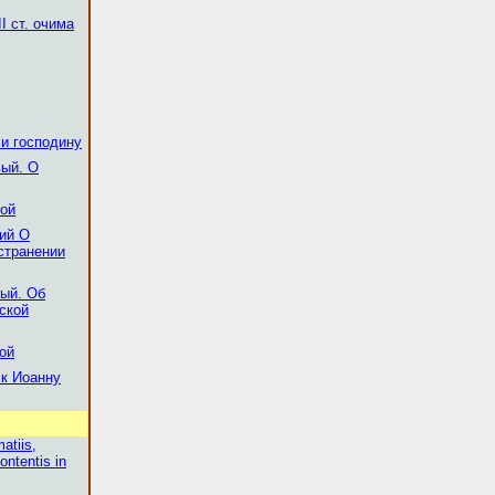
І ст. очима
и господину
вый. О
рой
тий О
странении
вый. Об
ской
рой
к Иоанну
atiis,
ontentis in