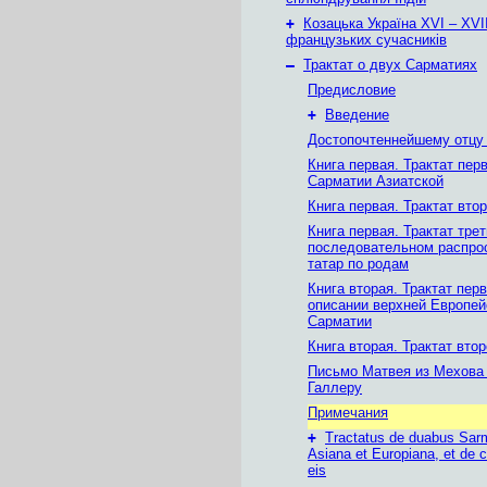
+
Козацька Україна ХVІ – ХVІІ
французьких сучасників
–
Трактат о двух Сарматиях
Предисловие
+
Введение
Достопочтеннейшему отцу 
Книга первая. Трактат пер
Сарматии Азиатской
Книга первая. Трактат вто
Книга первая. Трактат тре
последовательном распро
татар по родам
Книга вторая. Трактат пер
описании верхней Европей
Сарматии
Книга вторая. Трактат вто
Письмо Матвея из Мехова 
Галлеру
Примечания
+
Tractatus de duabus Sarm
Asiana et Europiana, et de c
eis