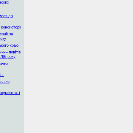
еских
мест до
 консисторії
рнії за
року
ького краю
их» повітів
796 року
авчих
г.
вське
окументах і