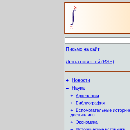
Письмо на сайт
Лента новостей (RSS)
+
Новости
–
Наука
+
Археология
+
Библиография
+
Вспомогательные историч
дисциплины
+
Экономика
–
Исторические источники