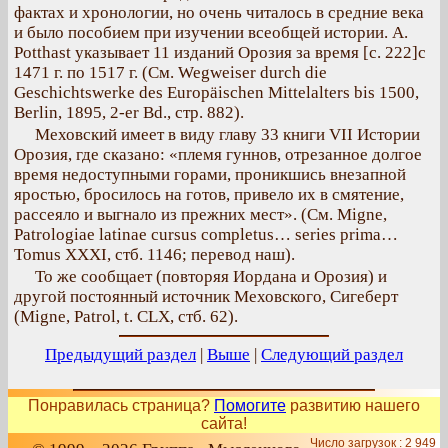
фактах и хронологии, но очень читалось в средние века
и было пособием при изучении всеобщей истории. A.
Potthast указывает 11 изданий Орозия за время [с. 222]с
1471 г. по 1517 г. (См. Wegweiser durch die
Geschichtswerke des Europäischen Mittelalters bis 1500,
Berlin, 1895, 2-er Bd., стр. 882).
Меховский имеет в виду главу 33 книги VII Истории
Орозия, где сказано: «племя гуннов, отрезанное долгое
время недоступными горами, проникшись внезапной
яростью, бросилось на готов, привело их в смятение,
рассеяло и выгнало из прежних мест». (См. Migne,
Patrologiae latinae cursus completus… series prima…
Tomus XXXI, стб. 1146; перевод наш).
То же сообщает (повторяя Иордана и Орозия) и
другой постоянный источник Меховского, Сигеберт
(Migne, Patrol, t. CLX, стб. 62).
Предыдущий раздел
|
Выше
|
Следующий раздел
Понравилась страница?
Помогите
развитию нашего
сайта!
Число загрузок : 2 949