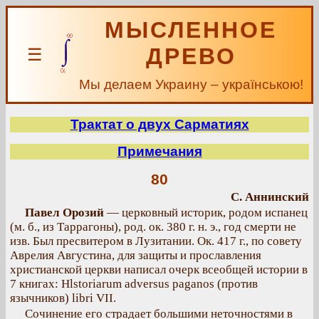
МЫСЛЕННОЕ
ДРЕВО
☰
Мы делаем Украину – українською!
Трактат о двух Сарматиях
Примечания
80
С. Аннинский
Павел Орозий
— церковный историк, родом испанец
(м. б., из Таррагоны), род. ок. 380 г. н. э., год смерти не
изв. Был пресвитером в Лузитании. Ок. 417 г., по совету
Аврелия Августина, для защиты и прославления
христианской церкви написал очерк всеобщей истории в
7 книгах: Hlstoriarum adversus paganos (против
язычников) libri VII.
Сочинение его страдает большими неточностями в