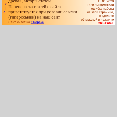
древа», авторы статей
15.01.2020
Если вы заметили
Перепечатка статей с сайта
ошибку набора
приветствуется при условии ссылки
на этой странице,
выделите
(гиперссылки) на наш сайт
её мышкой и нажмите
Сайт живет на
Смереке
Ctrl+Enter
.