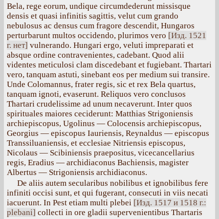
Bela, rege eorum, undique circumdederunt missisque
densis et quasi infinitis sagittis, velut cum grando
nebulosus ас densus cum fragore descendit, Hungaros
perturbarunt multos occidendo, plurimos vero
[Изд. 1521
г. нет]
vulnerando. Hungari ergo, veluti impreparati et
absque ordine contravenientes, cadebant. Quod alii
videntes meticulosi clam discedebant et fugiebant. Thartari
vero, tanquam astuti, sinebant eos per medium sui transire.
Unde Colomannus, frater regis, sic et rex Bela quartus,
tanquam ignoti, evaserunt. Reliquos vero conclusos
Thartari crudelissime ad unum necaverunt. Inter quos
spirituales maiores ceciderunt: Matthias Strigoniensis
archiepiscopus, Ugolinus — Colocensis archiepiscopus,
Georgius — episcopus Iauriensis, Reynaldus — episcopus
Transsiluaniensis, et ecclesiae Nitriensis episcopus,
Nicolaus — Scibiniensis praepositus, vicecancellarius
regis, Eradius — archidiaconus Bachiensis, magister
Albertus — Strigoniensis archidiaconus.
De aliis autem secularibus nobilibus et ignobilibus fere
infiniti occisi sunt, et qui fugerant, consecuti in viis necati
iacuerunt. In Pest etiam multi plebei
[Изд. 1517 и 1518 г.:
plebani]
collecti in ore gladii supervenientibus Thartaris