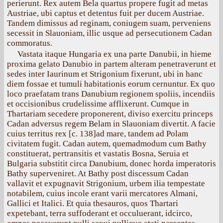
perierunt. Rex autem Bela quartus propere fugit ad metas
Austriae, ubi captus et detentus fuit per ducem Austriae.
Tandem dimissus ad reginam, coniugem suam, perveniens
secessit in Slauoniam, illic usque ad persecutionem Cadan
commoratus.
Vastata itaque Hungaria ex una parte Danubii, in hieme
proxima gelato Danubio in partem alteram penetraverunt et
sedes inter Iaurinum et Strigonium fixerunt, ubi in hanc
diem fossae et tumuli habitationis eorum cernuntur. Ex quo
loco praefatam trans Danubium regionem spoliis, incendiis
et occisionibus crudelissime afflixerunt. Cumque in
Thartariam secedere proponerent, diviso exercitu princeps
Cadan adversus regem Belam in Slauoniam divertit. A facie
cuius territus rex [с. 138]ad mare, tandem ad Polam
civitatem fugit. Cadan autem, quemadmodum cum Bathy
constituerat, pertransitis et vastatis Bosna, Seruia et
Bulgaria substitit circa Danubium, donec horda imperatoris
Bathy superveniret. At Bathy post discessum Cadan
vallavit et expugnavit Strigonium, urbem ilia tempestate
notabilem, cuius incole erant varii mercatores Almani,
Gallici et Italici. Et quia thesauros, quos Thartari
expetebant, terra suffoderant et occuluerant, idcirco,