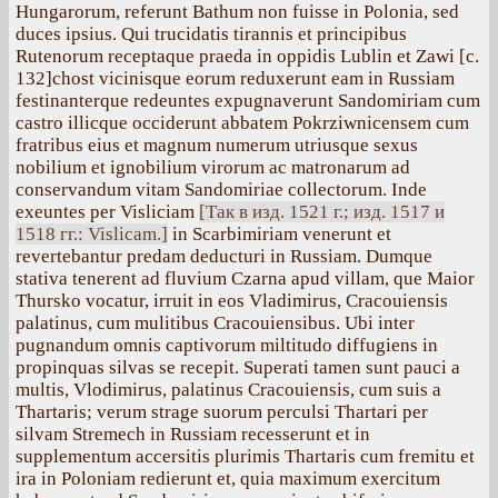
Hungarorum, referunt Bathum non fuisse in Polonia, sed
duces ipsius. Qui trucidatis tirannis et principibus
Rutenorum receptaque praeda in oppidis Lublin et Zawi [с.
132]chost vicinisque eorum reduxerunt eam in Russiam
festinanterque redeuntes expugnaverunt Sandomiriam cum
castro illicque occiderunt abbatem Pokrziwnicensem cum
fratribus eius et magnum numerum utriusque sexus
nobilium et ignobilium virorum ac matronarum ad
conservandum vitam Sandomiriae collectorum. Inde
exeuntes per Visliciam
[Так в изд. 1521 г.; изд. 1517 и
1518 гг.: Vislicam.]
in Scarbimiriam venerunt et
revertebantur predam deducturi in Russiam. Dumque
stativa tenerent ad fluvium Czarna apud villam, que Maior
Thursko vocatur, irruit in eos Vladimirus, Cracouiensis
palatinus, cum mulitibus Cracouiensibus. Ubi inter
pugnandum omnis captivorum miltitudo diffugiens in
propinquas silvas se recepit. Superati tamen sunt pauci a
multis, Vlodimirus, palatinus Cracouiensis, cum suis a
Thartaris; verum strage suorum perculsi Thartari per
silvam Stremech in Russiam recesserunt et in
supplementum accersitis plurimis Thartaris cum fremitu et
ira in Poloniam redierunt et, quia maximum exercitum