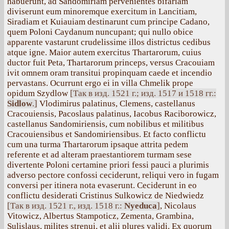
habuerunt, ad Sandomiriam pervenientes bifariam
diviserunt eum minoremque exercitum in Lancitiam,
Siradiam et Kuiauiam destinarunt cum principe Cadano,
quem Poloni Caydanum nuncupant; qui nullo obice
apparente vastarunt crudelissime illos districtus cedibus
atque igne. Maior autem exercitus Thartarorum, cuius
ductor fuit Peta, Thartarorum princeps, versus Cracouiam
ivit omnem oram transitui propinquam caede et incendio
pervastans. Ocurrunt ergo ei in villa Chmelik prope
opidum Szydlow
[Так в изд. 1521 г.; изд. 1517 и 1518 гг.:
Sidlow
.]
Vlodimirus palatinus, Clemens, castellanus
Cracouiensis, Pacoslaus palatinus, Iacobus Raciborowicz,
castellanus Sandomiriensis, cum nobilibus et militibus
Cracouiensibus et Sandomiriensibus. Et facto conflictu
cum una turma Thartarorum ipsaque attrita pedem
referente et ad alteram praestantiorem turmam sese
divertente Poloni certamine priori fessi pauci a plurimis
adverso pectore confossi ceciderunt, reliqui vero in fugam
conversi per itinera nota evaserunt. Ceciderunt in eo
conflictu desiderati Cristinus Sulkowicz de Niedwiedz
[Так в изд. 1521 г., изд. 1518 г.:
Nyeduса
]
, Nicolaus
Vitowicz, Albertus Stampoticz, Zementa, Grambina,
Sulislaus, milites strenui, et alii plures validi. Ex quorum