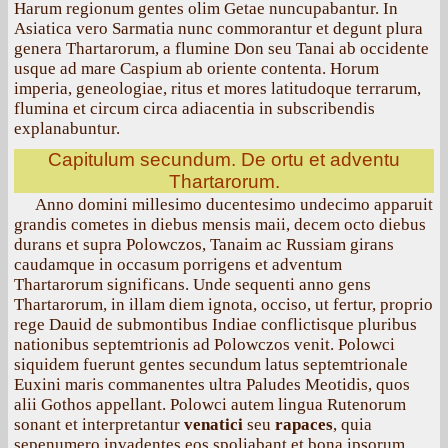
Harum regionum gentes olim Getae nuncupabantur. In
Asiatica vero Sarmatia nunc commorantur et degunt plura
genera Thartarorum, a flumine Don seu Tanai ab occidente
usque ad mare Caspium ab oriente contenta. Horum
imperia, geneologiae, ritus et mores latitudoque terrarum,
flumina et circum circa adiacentia in subscribendis
explanabuntur.
Capitulum secundum. De ortu et adventu
Thartarorum.
Anno domini millesimo ducentesimo undecimo apparuit
grandis cometes in diebus mensis maii, decem octo diebus
durans et supra Polowczos, Tanaim ac Russiam girans
caudamque in occasum porrigens et adventum
Thartarorum significans. Unde sequenti anno gens
Thartarorum, in illam diem ignota, occiso, ut fertur, proprio
rege Dauid de submontibus Indiae conflictisque pluribus
nationibus septemtrionis ad Polowczos venit. Polowci
siquidem fuerunt gentes secundum latus septemtrionale
Euxini maris commanentes ultra Paludes Meotidis, quos
alii Gothos appellant. Polowci autem lingua Rutenorum
sonant et interpretantur
venatiсi
seu
rapaces
, quia
sepenumero invadentes eos spoliabant et bona ipsorum