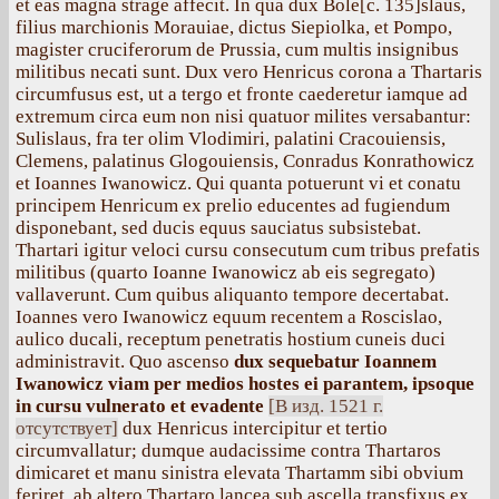
et eas magna strage affecit. In qua dux Bole[с. 135]slaus,
filius marchionis Morauiae, dictus Siepiolka, et Pompo,
magister cruciferorum de Prussia, cum multis insignibus
militibus necati sunt. Dux vero Henricus corona a Thartaris
circumfusus est, ut a tergo et fronte caederetur iamque ad
extremum circa eum non nisi quatuor milites versabantur:
Sulislaus, fra ter olim Vlodimiri, palatini Cracouiensis,
Clemens, palatinus Glogouiensis, Conradus Konrathowicz
et Ioannes Iwanowicz. Qui quanta potuerunt vi et conatu
principem Henricum ex prelio educentes ad fugiendum
disponebant, sed ducis equus sauciatus subsistebat.
Thartari igitur veloci cursu consecutum cum tribus prefatis
militibus (quarto Ioanne Iwanowicz ab eis segregato)
vallaverunt. Cum quibus aliquanto tempore decertabat.
Ioannes vero Iwanowicz equum recentem a Roscislao,
aulico ducali, receptum penetratis hostium cuneis duci
administravit. Quo ascenso
dux sequebatur Ioannem
Iwanowicz viam per medios hostes ei parantem, ipsoque
in cursu vulnerato et evadente
[В изд. 1521 г.
отсутствует]
dux Henricus intercipitur et tertio
circumvallatur; dumque audacissime contra Thartaros
dimicaret et manu sinistra elevata Thartamm sibi obvium
feriret, ab altero Thartaro lancea sub ascella transfixus ex