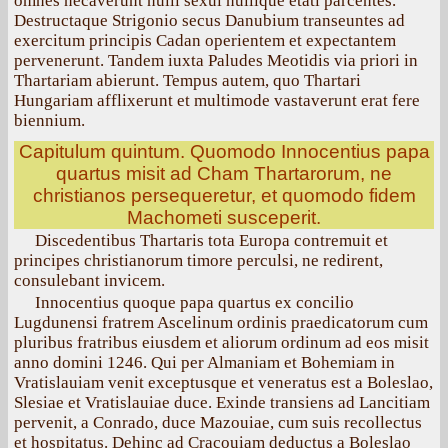
omnes necaverunt nulli sexui nullique etati parcentes.
Destructaque Strigonio secus Danubium transeuntes ad
exercitum principis Cadan operientem et expectantem
pervenerunt. Tandem iuxta Paludes Meotidis via priori in
Thartariam abierunt. Tempus autem, quo Thartari
Hungariam afflixerunt et multimode vastaverunt erat fere
biennium.
Capitulum quintum. Quomodo Innocentius papa
quartus misit ad Cham Thartarorum, ne
christianos persequeretur, et quomodo fidem
Machometi susceperit.
Discedentibus Thartaris tota Europa contremuit et
principes christianorum timore perculsi, ne redirent,
consulebant invicem.
Innocentius quoque papa quartus ex concilio
Lugdunensi fratrem Ascelinum ordinis praedicatorum cum
pluribus fratribus eiusdem et aliorum ordinum ad eos misit
anno domini 1246. Qui per Almaniam et Bohemiam in
Vratislauiam venit exceptusque et veneratus est a Boleslao,
Slesiae et Vratislauiae duce. Exinde transiens ad Lancitiam
pervenit, a Conrado, duce Mazouiae, cum suis recollectus
et hospitatus. Dehinc ad Cracouiam deductus a Boleslao