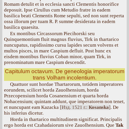
Romam detulit et in ecclesia sancti Clementis honorifice
deposuit. Ipse Cirullus cum Metudio fratre in eadem
basilica beati Clementis Rome sepulti, sed non sunt reperta
ossa illorum per tuam R. P. summe desiderata in eadem
basilica quaesita.
Ex montibus Circassorum Piecihorski seu
Quinquemontium fluit magnus fluvius, Tirk in thartarico
nuncupatus, rapidissimo cursu lapides secum volvens et
multos pisces, in mare Caspium defluit. Post hunc ex
eisdem montibus fluvius Coban minor, quam Tirk, in
prenominatum mare Caspium descendit.
Capitulum octavum. De geneologia imperatorum
trans Volham incolentium.
Quattuor sunt hordae Thartarorum, totidem imperatores
eorundem, scilicet horda Zauolhensium, horda
Przecopensium horda Cosanensium et quarta horda
Nohacensium; quintam addunt, que imperatorem non tenet,
et nuncupant eam Kazacka
[Изд. 1521 г.:
Коsanska
]
. De
his inferius dicetur.
Horda in thartarico multitudinem significat. Principalis
ergo horda est Czahadaiorum sive Zauolhensium. Que
Tak