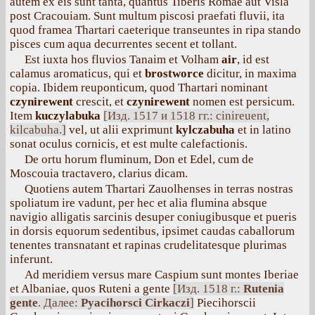
autem ex eis sunt tanta, quantus Tiberis Romae aut Visla
post Cracouiam. Sunt multum piscosi praefati fluvii, ita
quod framea Thartari caeterique transeuntes in ripa stando
pisces cum aqua decurrentes secent et tollant.
Est iuxta hos fluvios Tanaim et Volham
air
, id est
calamus aromaticus, qui et
brostworce
dicitur, in maxima
copia. Ibidem reuponticum, quod Thartari nominant
czynirewent
crescit, et
czynirewent
nomen est persicum.
Item
kuczylabuka
[Изд. 1517 и 1518 гг.: cinireuent,
kilcabuha.]
vel, ut alii exprimunt
kylczabuha
et in latino
sonat oculus cornicis, et est multe calefactionis.
De ortu horum fluminum, Don et Edel, cum de
Moscouia tractavero, clarius dicam.
Quotiens autem Thartari Zauolhenses in terras nostras
spoliatum ire vadunt, per hec et alia flumina absque
navigio alligatis sarcinis desuper coniugibusque et pueris
in dorsis equorum sedentibus, ipsimet caudas caballorum
tenentes transnatant et rapinas crudelitatesque plurimas
inferunt.
Ad meridiem versus mare Caspium sunt montes Iberiae
et Albaniae, quos Ruteni a gente
[Изд. 1518 г.:
Rutenia
gente
. Далее:
Pyacihorsci Cirkaczi
]
Piecihorscii