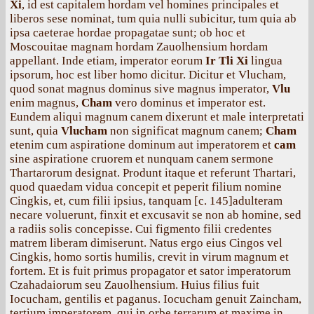
Xi
, id est capitalem hordam vel homines principales et
liberos sese nominat, tum quia nulli subicitur, tum quia ab
ipsa caeterae hordae propagatae sunt; ob hoc et
Moscouitae magnam hordam Zauolhensium hordam
appellant. Inde etiam, imperator eorum
Ir Tli Xi
lingua
ipsorum, hoc est liber homo dicitur. Dicitur et Vlucham,
quod sonat magnus dominus sive magnus imperator,
Vlu
enim magnus,
Cham
vero dominus et imperator est.
Eundem aliqui magnum canem dixerunt et male interpretati
sunt, quia
Vlucham
non significat magnum canem;
Cham
etenim cum aspiratione dominum aut imperatorem et
cam
sine aspiratione cruorem et nunquam canem sermone
Thartarorum designat. Produnt itaque et referunt Thartari,
quod quaedam vidua concepit et peperit filium nomine
Cingkis, et, cum filii ipsius, tanquam [с. 145]adulteram
necare voluerunt, finxit et excusavit se non ab homine, sed
a radiis solis concepisse. Cui figmento filii credentes
matrem liberam dimiserunt. Natus ergo eius Cingos vel
Cingkis, homo sortis humilis, crevit in virum magnum et
fortem. Et is fuit primus propagator et sator imperatorum
Czahadaiorum seu Zauolhensium. Huius filius fuit
Iocucham, gentilis et paganus. Iocucham genuit Zaincham,
tertium imperatorem, qui in orbe terrarum et maxime in