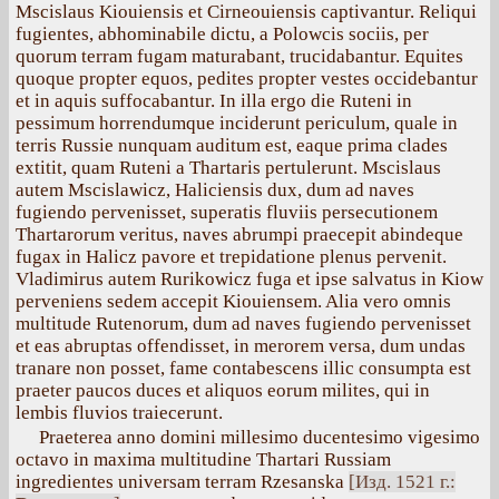
Mscislaus Kiouiensis et Cirneouiensis captivantur. Reliqui
fugientes, abhominabile dictu, a Polowcis sociis, per
quorum terram fugam maturabant, trucidabantur. Equites
quoque propter equos, pedites propter vestes occidebantur
et in aquis suffocabantur. In illa ergo die Ruteni in
pessimum horrendumque inciderunt periculum, quale in
terris Russie nunquam auditum est, eaque prima clades
extitit, quam Ruteni a Thartaris pertulerunt. Mscislaus
autem Mscislawicz, Haliciensis dux, dum ad naves
fugiendo pervenisset, superatis fluviis persecutionem
Thartarorum veritus, naves abrumpi praecepit abindeque
fugax in Halicz pavore et trepidatione plenus pervenit.
Vladimirus autem Rurikowicz fuga et ipse salvatus in Kiow
perveniens sedem accepit Kiouiensem. Alia vero omnis
multitude Rutenorum, dum ad naves fugiendo pervenisset
et eas abruptas offendisset, in merorem versa, dum undas
tranare non posset, fame contabescens illic consumpta est
praeter paucos duces et aliquos eorum milites, qui in
lembis fluvios traiecerunt.
Praeterea anno domini millesimo ducentesimo vigesimo
octavo in maxima multitudine Thartari Russiam
ingredientes universam terram Rzesanska
[Изд. 1521 г.: