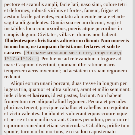
pectore et scapulis ampli, facie lati, naso simi, colore tetri
et deformes, robusti viribus et fortes, famem, frigus et
aestum facile patientes, equitatu ab ineunte aetate et arte
sagittandi gaudentes. Omnia sua secum ducunt; vagi et
instabiles loco cum uxoribus, pueris atque pecoribus in
campis degunr. Civitates, villas et domos non habent.
Illudentesque christianis adinvicem dicunt: Non moreris
in uno loco, ne tanquam christianus fedares et sub te
cacares
.
[Это замечательное место отсутствует в изд.
1517 и 1518 гг.]
. Pro hieme ad relevandum a frigore ad
mare Caspium divertunt, quoniam illic ratione maris
temperiem aeris inveniunt; ad aestatem in suam regionem
redeunt.
Aliqui eorum unani porcam, duas tresve in longum per
iugera tria, quatuor et ultra sulcant, arant et milio seminant:
inde cibos et
bairam
, id est pastas, faciunt. Non habent
frumentum nec aliquod aliud legumen. Pecora et pecudes
plurimas tenent, precipue caballos et cabellas pro equitatu
et victu valentes. Incidunt et vulnerant equos cruoremque
et per se et cum milio vorant. Carnes pecudum, pecorum et
equorum comedunt etiam semicrudas. Caballos, pridie tum
sponte, turn morbo mortuos, exciso loco apostemato