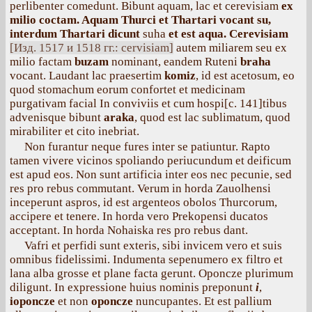
perlibenter comedunt. Bibunt aquam, lac et cerevisiam
ex
milio coctam. Aquam Thurci et Thartari vocant su,
interdum Thartari dicunt
suha
et est aqua. Cerevisiam
[Изд. 1517 и 1518 гг.: сervisiаm]
autem miliarem seu ex
milio factam
buzam
nominant, eandem Ruteni
braha
vocant. Laudant lac praesertim
komiz
, id est acetosum, eo
quod stomachum eorum confortet et medicinam
purgativam facial In conviviis et cum hospi[с. 141]tibus
advenisque bibunt
araka
, quod est lac sublimatum, quod
mirabiliter et cito inebriat.
Non furantur neque fures inter se patiuntur. Rapto
tamen vivere vicinos spoliando periucundum et deificum
est apud eos. Non sunt artificia inter eos nec pecunie, sed
res pro rebus commutant. Verum in horda Zauolhensi
inceperunt aspros, id est argenteos obolos Thurcorum,
accipere et tenere. In horda vero Prekopensi ducatos
acceptant. In horda Nohaiska res pro rebus dant.
Vafri et perfidi sunt exteris, sibi invicem vero et suis
omnibus fidelissimi. Indumenta sepenumero ex filtro et
lana alba grosse et plane facta gerunt. Oponcze plurimum
diligunt. In expressione huius nominis preponunt
i
,
ioponcze
et non
oponcze
nuncupantes. Et est pallium