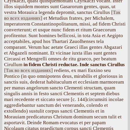
Czyrkaczi, quasi quinquemontani Czyrkaczi vocant. Inter
illos siquidem montes sunt Gasarorum gentes, quas, ut
vestra Morauica legenda depromit, sanctus Cirullus
[Так
во всех изданиях]
et Metudius fratres, per Michalem,
imperatorem Constantinopolitanum, missi, ad fidem Christi
converterunt; et usque nunc fidem et ritum Graecorum
profitentur. Sunt homines bellicosi, in tota Asia et Aegipto
acceptabiles, apud hos Thartari Zauolhenses tela
comparant. Verum hac aetate Graeci illas gentes Abgazari
et Abgazeli nominant. Et vicinae iuxta illas sunt gentes
Circassi et Mengrelli omnes de ritu graeco, per beatum
Cirullum
in fidem Christi reductae. Inde sanctus Cirullus
[Так во всех изданиях]
rediens, ex mari Euxino seu
Pontico (in quo omnipotens deus, mirabilis et gloriosus in
sanctis suis, dederat habitaculum et ecclesiam marmoream
per manus angelorum sancto Clementi structam, quam
singulis annis in festo sancti Clementis et septem diebus
mari recedente et siccato secure [с. 144]circumsiti incolae
aggrediebantur sanctum dei venerando, colendo et
extollendo) sustulit corpus sancti Clementis et in
Morauiam predicaturus Christum dominum secum tulit et
asportavit. Deinde Romam evocatus et per papam
Nicolaum citatus praedictum corpus sancti Clementis