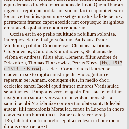
equo demisso brachio moribundus defluxit. Quem Thartari
ingenti strepitu inconditarum vocum facto capiunt et extra
locum certaminis, quantum esset geminatus baliste iactus,
pertractum framea caput absciderunt corpusque insignibus
omnibus despoliatum nudum reliquerunt.
Occisa est in eo prelio multitudo nobilium Poloniae,
inter quos clari et insignes fuerunt Sulislaus, frater
Vlodimiri, palatini Cracouiensis, Clemens, palatinus
Glogouiensis, Conradus Konrathowicz, Stephanus de
Virbna et Andreas, filius eius, Clemens, filius Andree de
Pelcznicza, Thomas Piotrkowicz, Petrus Kusza
[Изд. 1517
и 1518 гг.:
Kussa
]
et ceteri. Corpus ducis Henrici post
cladem in sexto digito sinistri pedis vix cognitum et
repertum per Annam, coniugem eius, in medio chori
ecclesiae sancti Iacobi apud fratres minores Vratislauiae
sepultum est. Pomponis vero, magistri Prussiae, et militum
insigniorum supra expressorum in eodem monasterio
sancti Iacobi Vratislauiae corpora tumulata sunt. Boleslai
autem, filii marchionis Morauiae, funus in Lubens in choro
conversorum humatum est. Super cetera corpora [с.
136]fideliutn in loco prelii sepulta ecclesia in hanc diem
durans constructa est.