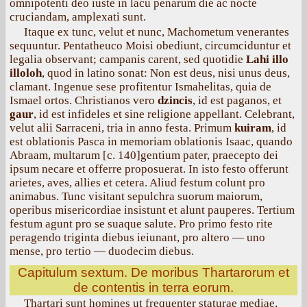
omnipotenti deo iuste in lacu penarum die ac nocte
cruciandam, amplexati sunt.
Itaque ex tunc, velut et nunc, Machometum venerantes
sequuntur. Pentatheuco Moisi obediunt, circumciduntur et
legalia observant; campanis carent, sed quotidie
Lahi illo
illoloh
, quod in latino sonat: Non est deus, nisi unus deus,
clamant. Ingenue sese profitentur Ismahelitas, quia de
Ismael ortos. Christianos vero
dzincis
, id est paganos, et
gaur
, id est infideles et sine religione appellant. Celebrant,
velut alii Sarraceni, tria in anno festa. Primum
kuiram
, id
est oblationis Pasca in memoriam oblationis Isaac, quando
Abraam, multarum [с. 140]gentium pater, praecepto dei
ipsum necare et offerre proposuerat. In isto festo offerunt
arietes, aves, allies et cetera. Aliud festum colunt pro
animabus. Tunc visitant sepulchra suorum maiorum,
operibus misericordiae insistunt et alunt pauperes. Tertium
festum agunt pro se suaque salute. Pro primo festo rite
peragendo triginta diebus ieiunant, pro altero — uno
mense, pro tertio — duodecim diebus.
Capitulum sextum. De moribus Thartarorum et
de contentis in terra eorum.
Thartari sunt homines ut frequenter staturae mediae,