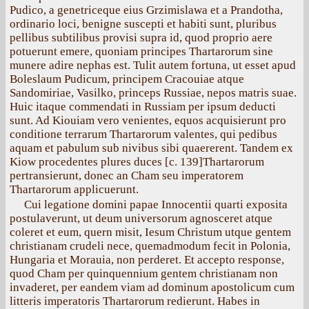
Pudico, a genetriceque eius Grzimislawa et a Prandotha,
ordinario loci, benigne suscepti et habiti sunt, pluribus
pellibus subtilibus provisi supra id, quod proprio aere
potuerunt emere, quoniam principes Thartarorum sine
munere adire nephas est. Tulit autem fortuna, ut esset apud
Boleslaum Pudicum, principem Cracouiae atque
Sandomiriae, Vasilko, princeps Russiae, nepos matris suae.
Huic itaque commendati in Russiam per ipsum deducti
sunt. Ad Kiouiam vero venientes, equos acquisierunt pro
conditione terrarum Thartarorum valentes, qui pedibus
aquam et pabulum sub nivibus sibi quaererent. Tandem ex
Kiow procedentes plures duces [с. 139]Thartarorum
pertransierunt, donec an Cham seu imperatorem
Thartarorum applicuerunt.
Cui legatione domini papae Innocentii quarti exposita
postulaverunt, ut deum universorum agnosceret atque
coleret et eum, quern misit, Iesum Christum utque gentem
christianam crudeli nece, quemadmodum fecit in Polonia,
Hungaria et Morauia, non perderet. Et accepto response,
quod Cham per quinquennium gentem christianam non
invaderet, per eandem viam ad dominum apostolicum cum
litteris imperatoris Thartarorum redierunt. Habes in