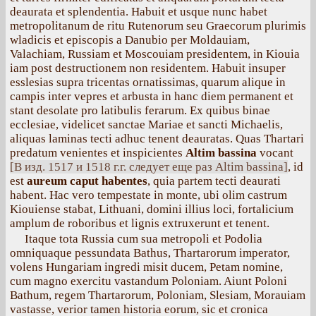
deaurata et splendentia. Habuit et usque nunc habet
metropolitanum de ritu Rutenorum seu Graecorum plurimis
wladicis et episcopis a Danubio per Moldauiam,
Valachiam, Russiam et Moscouiam presidentem, in Kiouia
iam post destructionem non residentem. Habuit insuper
esslesias supra tricentas ornatissimas, quarum alique in
campis inter vepres et arbusta in hanc diem permanent et
stant desolate pro latibulis ferarum. Ex quibus binae
ecclesiae, videlicet sanctae Mariae et sancti Michaelis,
aliquas laminas tecti adhuc tenent deauratas. Quas Thartari
predatum venientes et inspicientes
Altim bassina
vocant
[В изд. 1517 и 1518 г.г. следует еще раз Altim bassina]
, id
est
aureum caput habentes
, quia partem tecti deaurati
habent. Нас vero tempestate in monte, ubi olim castrum
Kiouiense stabat, Lithuani, domini illius loci, fortalicium
amplum de roboribus et lignis extruxerunt et tenent.
Itaque tota Russia cum sua metropoli et Podolia
omniquaque pessundata Bathus, Thartarorum imperator,
volens Hungariam ingredi misit ducem, Petam nomine,
cum magno exercitu vastandum Poloniam. Aiunt Poloni
Bathum, regem Thartarorum, Poloniam, Slesiam, Morauiam
vastasse, verior tamen historia еоrum, sic et cronica