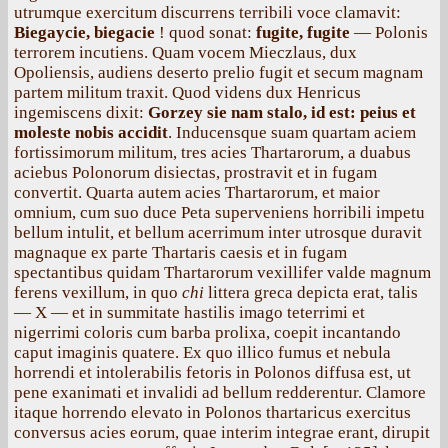
utrumque exercitum discurrens terribili voce clamavit:
Biegaycie, biegacie
! quod sonat:
fugite, fugite
— Polonis
terrorem incutiens. Quam vocem Mieczlaus, dux
Opoliensis, audiens deserto prelio fugit et secum magnam
partem militum traxit. Quod videns dux Henricus
ingemiscens dixit:
Gorzey sie nam stalo, id est: peius et
moleste nobis accidit
. Inducensque suam quartam aciem
fortissimorum militum, tres acies Thartarorum, a duabus
aciebus Polonorum disiectas, prostravit et in fugam
convertit. Quarta autem acies Thartarorum, et maior
omnium, cum suo duce Peta superveniens horribili impetu
bellum intulit, et bellum acerrimum inter utrosque duravit
magnaque ex parte Thartaris caesis et in fugam
spectantibus quidam Thartarorum vexillifer valde magnum
ferens vexillum, in quo
chi
littera greca depicta erat, talis
— X — et in summitate hastilis imago teterrimi et
nigerrimi coloris cum barba prolixa, coepit incantando
caput imaginis quatere. Ex quo illico fumus et nebula
horrendi et intolerabilis fetoris in Polonos diffusa est, ut
pene exanimati et invalidi ad bellum redderentur. Clamore
itaque horrendo elevato in Polonos thartaricus exercitus
conversus acies eorum, quae interim integrae erant, dirupit