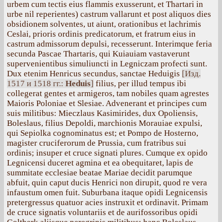
urbem cum tectis eius flammis exusserunt, et Thartari in
urbe nil reperientes) castrum vallarunt et post aliquos dies
obsidionem solventes, ut aiunt, orationibus et lachrimis
Ceslai, prioris ordinis predicatorum, et fratrum eius in
castrum admissorum depulsi, recesserunt. Interimque feria
secunda Pascae Thartaris, qui Kuiauiam vastaverunt
supervenientibus simuliuncti in Legniczam profecti sunt.
Dux etenim Henricus secundus, sanctae Heduigis
[Изд.
1517 и 1518 гг.:
Heduis
]
filius, per illud tempus ibi
collegerat gentes et armigeros, tam nobiles quam agrestes
Maioris Poloniae et Slesiae. Advenerant et principes cum
suis militibus: Mieczlaus Kasimirides, dux Opoliensis,
Boleslaus, filius Depoldi, marchionis Morauiae expulsi,
qui Sepiolka cognominatus est; et Pompo de Hosterno,
magister cruciferorum de Prussia, cum fratribus sui
ordinis; insuper et cruce signati plures. Cumque ex opido
Legnicensi duceret agmina et ea obequitaret, lapis de
summitate ecclesiae beatae Mariae decidit parumque
abfuit, quin caput ducis Henrici non dirupit, quod re vera
infaustum omen fuit. Suburbana itaque opidi Legnicensis
pretergressus quatuor acies instruxit et ordinavit. Primam
de cruce signatis voluntariis et de aurifossoribus opidi