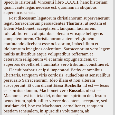
Speculo Historiali Vincentii libro .XXXII. hanc historiam;
quam caute legas necesse est, quoniam in aliquibus
supersticiosa est.
Post discessum legatorum christianorum supervenerunt
legati Sarracenorum persuadentes Thartaris, ut sectam et
fidem Machometi acceptarent, tanquam faciliorem,
tolerabiliorem, voluptatibus plenam virisque belligeris
competentiorem. Christianorum autem religionem
confutando dicebant esse ociosorum, imbecillium et
idolatrarum imagines colentium. Sarracenorum vero legem
multis utilitatibus atque voluptatibus reffertam et
ceterarum religionum vi et armis expugnatricem, ut
superbos debellaret, humiliatis vero tributum constitueret.
Placuit barbaris et ipsi imperatori Bathy et omnibus
Thartaris, tanquam viris cordosis, audacibus et sensualibus
persuasio Sarracenorum. Ideo illam et non alteram
susceperunt. Et cum dicant
Eissa Rocholla
, id est — Iesus
est spiritus domini, Machomet vero
Rossola
, id est —
Machomet est iusticia dei, noluerunt spiritum dei, Iesum
benedictum, spiritualiter vivere docentem, acceptare, sed
iustitiam dei, hoc est Machomet, carnaliter et, tanquam
bestiam sensualem, in spurcitiis volutantem, ab