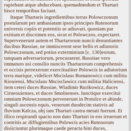
rapiebant atque abducebant, quemadmodum et Thartari
hisce temporibus faciunt.
Itaque Thartaris ingredientibus terras Polowczonum
postularunt per ambasiatam ipsos principes Rutenorum
universis copiis et potentiis se adiuvari, quoniam par
exitium et discrimen eos, sicut et Polowczos, expectaret.
Supervenerunt autem et Thartarorum nuncii denuntiantes
ducibus Russiae, ne immiscerent sese bello et adiutorio
Polowczonum, sed potius exterminium [с. 130]eorum,
tanquam adversariorum, procurarent. Russitae vero
immaturo usi consilio nunciis Thartarorum comprehensis
et occisis perrexerunt exercitualiter Polowcis in adiutorium
terra marique, videlicet Mscislaus Romanowicz cum militia
Kiouiensi, Mscislaus Mscisclawicz cum militia Haliciensi,
item ceteri duces Russiae, Wladimir Rurikowicz, duces
Cirneouienses, et duces Smolnenses. Iunctique exercitui
omnium Polowczonum pervenerunt in Protolce et abinde,
singuli ascensis equis, venerunt duodecim stativis ad
fluvium Kalcza, ubj iam Thartari castra metati fuerunt. Et
illico respirandi spacio non dato Thartari in eos irruerunt et
contritis ac diffugientibus Polowcis acies Rutenorum
disiiciuntur plurimaque caede peracta bini duces,