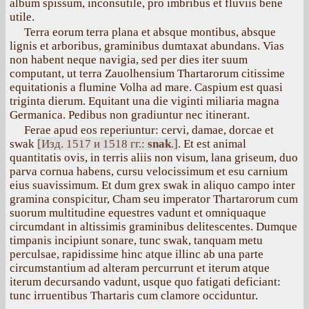
album spissum, inconsutile, pro imbribus et fluviis bene
utile.
Terra eorum terra plana et absque montibus, absque
lignis et arboribus, graminibus dumtaxat abundans. Vias
non habent neque navigia, sed per dies iter suum
computant, ut terra Zauolhensium Thartarorum citissime
equitationis a flumine Volha ad mare. Caspium est quasi
triginta dierum. Equitant una die viginti miliaria magna
Germanica. Pedibus non gradiuntur nec itinerant.
Ferae apud eos reperiuntur: cervi, damae, dorcae et
swak
[Изд. 1517 и 1518 гг.:
snak
.]
. Et est animal
quantitatis ovis, in terris aliis non visum, lana griseum, duo
parva cornua habens, cursu velocissimum et esu carnium
eius suavissimum. Et dum grex swak in aliquo campo inter
gramina conspicitur, Cham seu imperator Thartarorum cum
suorum multitudine equestres vadunt et omniquaque
circumdant in altissimis graminibus delitescentes. Dumque
timpanis incipiunt sonare, tunc swak, tanquam metu
perculsae, rapidissime hinc atque illinc ab una parte
circumstantium ad alteram percurrunt et iterum atque
iterum decursando vadunt, usque quo fatigati deficiant:
tunc irruentibus Thartaris cum clamore occiduntur.