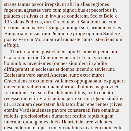
strage tantus pavor irrepsit, ut alii in alias regiones
fugerent, agrestes vero cum pignoribus et pecoribus in
paludes et silvas et in invia se conderent. Sed et Bole[с.
133]slaus Pudicus, dux Cracouiae et Sandomiriae, cum
Grzimislaua matre et Kinga, coniuge sua, primum versus
Hungariam in castrum Pienini de prope opidum Sandecz,
postea vero in Morauiam ad monasterium Cisterciensium
effugit.
Thartari autem post cladem apud Chmelik peractam
Cracouiam in die Cinerum venerunt et eam vacuam
hominibus invenientes (omnes siquidem in abdita
diffugerant) in ecclesias et domos incendio sevierunt.
Ecclesiam vero sancti Andreae, tunc extra muros
Cracouienses extantem, vallantes oppugnabant, expugnare
tamen non valuerunt quampluribus Polonis magna vi et
fortitudine se et sua illic defendentibus, irrito coepto
recesserunt et in Vratislauiam perrexerunt. Quam similiter
ut Cracouiam desertatam habitatoribus reperientes (cives
etenim Vratislauienses pavore consternati fere omnibus
relictis, preciosioribus dumtaxat festine raptis fugam
inierunt; quod gentes ducis Henrici de arce videntes
descenderunt et opes cum victualibus in arcem inducentes