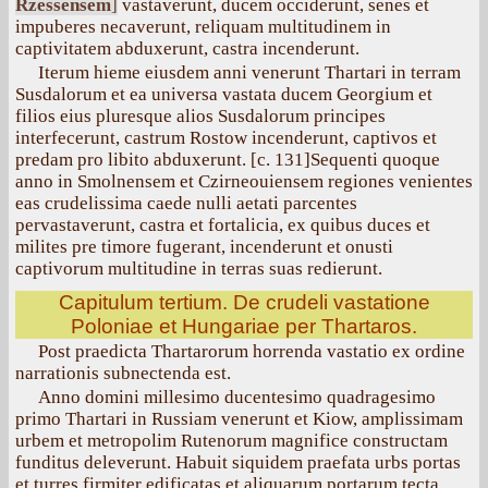
Rzessensem
]
vastaverunt, ducem occiderunt, senes et
impuberes necaverunt, reliquam multitudinem in
captivitatem abduxerunt, castra incenderunt.
Iterum hieme eiusdem anni venerunt Thartari in terram
Susdalorum et ea universa vastata ducem Georgium et
filios eius pluresque alios Susdalorum principes
interfecerunt, castrum Rostow incenderunt, captivos et
predam pro libito abduxerunt. [с. 131]Sequenti quoque
anno in Smolnensem et Czirneouiensem regiones venientes
eas crudelissima caede nulli aetati parcentes
pervastaverunt, castra et fortalicia, ex quibus duces et
milites pre timore fugerant, incenderunt et onusti
captivorum multitudine in terras suas redierunt.
Capitulum tertium. De crudeli vastatione
Poloniae et Hungariae per Thartaros.
Post praedicta Thartarorum horrenda vastatio ex ordine
narrationis subnectenda est.
Anno domini millesimo ducentesimo quadragesimo
primo Thartari in Russiam venerunt et Kiow, amplissimam
urbem et metropolim Rutenorum magnifice constructam
funditus deleverunt. Habuit siquidem praefata urbs portas
et turres firmiter edificatas et aliquarum portarum tecta