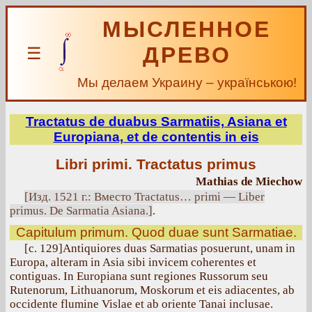
МЫСЛЕННОЕ
ДРЕВО
☰
Мы делаем Украину – українською!
Tractatus de duabus Sarmatiis, Asiana et
Europiana, et de contentis in eis
Libri primi. Tractatus primus
Mathias de Miechow
[Изд. 1521 г.: Вместо Tractatus… primi — Liber
primus. De Sarmatia Asiana.]
.
Capitulum primum. Quod duae sunt Sarmatiae.
[с. 129]Antiquiores duas Sarmatias posuerunt, unam in
Europa, alteram in Asia sibi invicem coherentes et
contiguas. In Europiana sunt regiones Russorum seu
Rutenorum, Lithuanorum, Moskorum et eis adiacentes, ab
occidente flumine Vislae et ab oriente Tanai inclusae.