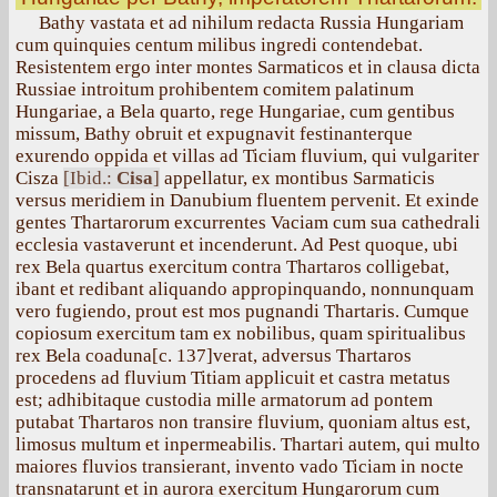
Bathy vastata et ad nihilum redacta Russia Hungariam
cum quinquies centum milibus ingredi contendebat.
Resistentem ergo inter montes Sarmaticos et in clausa dicta
Russiae introitum prohibentem comitem palatinum
Hungariae, a Bela quarto, rege Hungariae, cum gentibus
missum, Bathy obruit et expugnavit festinanterque
exurendo oppida et villas ad Ticiam fluvium, qui vulgariter
Cisza
[Ibid.:
Cisa
]
appellatur, ex montibus Sarmaticis
versus meridiem in Danubium fluentem pervenit. Et exinde
gentes Thartarorum excurrentes Vaciam cum sua cathedrali
ecclesia vastaverunt et incenderunt. Ad Pest quoque, ubi
rex Bela quartus exercitum contra Thartaros colligebat,
ibant et redibant aliquando appropinquando, nonnunquam
vero fugiendo, prout est mos pugnandi Thartaris. Cumque
copiosum exercitum tam ex nobilibus, quam spiritualibus
rex Bela coaduna[с. 137]verat, adversus Thartaros
procedens ad fluvium Titiam applicuit et castra metatus
est; adhibitaque custodia mille armatorum ad pontem
putabat Thartaros non transire fluvium, quoniam altus est,
limosus multum et inpermeabilis. Thartari autem, qui multo
maiores fluvios transierant, invento vado Ticiam in nocte
transnatarunt et in aurora exercitum Hungarorum cum