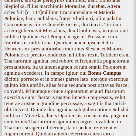
Goltberk aliisque peregrinis militibus; hanc Boleslaus
Siepiolka, filius marchionis Morauiae, ducebat. Altera
acies fuit [с. 134]militum Cracouiensium et Maioris
Poloniae; hanc Sulislaus, frater Vlodimiri, olim palatini
Cracouiensis circa Chmielik occisi, ductitavit. Tertiam
aciem gubernavit Mieczlaus, dux Opoliensis; in qua erant
milites Opolienses et Pompo, magister Prussiae, cum
fratribus et militia sua. Quartam aciem ipsemet dux
Henricus ex prestantioribus militibus Slesiae et Maioris
Poloniae ac precio conductis militibus rexit. Totidem erant
Thartarorum agmina, sed robore et frequentia pugnatorum
prestantiora, ita ut unum agmen eorum omnia Polonorum
agmina excederet. In campo igitur, qui
Bonus Campus
dicitur, porrecto et in omnes partes lato, uterque exercitus
quinto Idus aprilis, alias feria secunda post octavas Pasce,
convenit. Primumque cruce signatorum et auri fossorum
exercitus cum Thartaris magno impetu congressus, velut
tenerae aristae a grandine percussae, a sagittis thartaricis
obtritus est. Deinde duo agmina sub gubernatione Sulislai
militis et Mieczlai, ducis Opoliensis, consistentia pugnare
cum tribus Thartarorum agminibus ingressi validam in
Thartaris stragem ediderunt, ita ut pedem referrent et
fugam inirent. Quidam autem celerrimo cursu circa