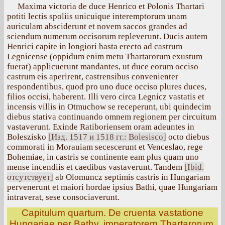
Maxima victoria de duce Henrico et Polonis Thartari
potiti lectis spoliis unicuique interemptorum unam
auriculam absciderunt et novem saccos grandes ad
sciendum numerum occisorum repleverunt. Ducis autem
Henrici capite in longiori hasta erecto ad castrum
Legnicense (oppidum enim metu Thartarorum exustum
fuerat) applicuerunt mandantes, ut duce eorum occiso
castrum eis aperirent, castrensibus convenienter
respondentibus, quod pro uno duce occiso plures duces,
filios occisi, haberent. Illi vero circa Legnicz vastatis et
incensis villis in Otmuchow se receperunt, ubi quindecim
diebus stativa continuando omnem regionem per circuitum
vastaverunt. Exinde Ratiboriensem oram adeuntes in
Boleszisko
[Изд. 1517 и 1518 гг.: Bolesisco]
octo diebus
commorati in Morauiam secescerunt et Venceslao, rege
Bohemiae, in castris se continente eam plus quam uno
mense incendiis et caedibus vastaverunt. Tandem
[Ibid.
отсутствует]
ab Olomuncz septimis castris in Hungariam
pervenerunt et maiori hordae ipsius Bathi, quae Hungariam
intraverat, sese consociaverunt.
Capitulum quartum. De cruenta vastatione
Hungariae per Bathy, imperatorem Thartarorum.