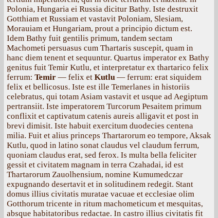
Polonia, Hungaria ei Russia dicitur Bathy. Iste destruxit
Gotthiam et Russiam et vastavit Poloniam, Slesiam,
Morauiam et Hungariam, prout a principio dictum est.
Idem Bathy fuit gentilis primum, tandem sectam
Machometi persuasus cum Thartaris suscepit, quam in
hanc diem tenent et sequuntur. Quartus imperator ex Bathy
genitus fuit Temir Kutlu, et interpretatur ex thartarico felix
ferrum:
Temir
— felix et
Kutlu
— ferrum: erat siquidem
felix et bellicosus. Iste est ille Temerlanes in historiis
celebratus, qui totam Asiam vastavit et usque ad Aegiptum
pertransiit. Iste imperatorem Turcorum Pesaitem primum
conflixit et captivatum catenis aureis alligavit et post in
brevi dimisit. Iste habuit exercitum duodecies centena
milia. Fuit et alius princeps Thartarorum eo tempore, Aksak
Kutlu, quod in latino sonat claudus vel claudum ferrum,
quoniam claudus erat, sed ferox. Is multa bella feliciter
gessit et civitatem magnam in terra Czahadai, id est
Thartarorum Zauolhensium, nomine Kumumedczar
expugnando desertavit et in solitudinem redegit. Stant
domus illius civitatis muratae vacuae et ecclesiae olim
Gotthorum tricente in ritum machometicum et mesquitas,
absque habitatoribus redactae. In castro illius civitatis fit