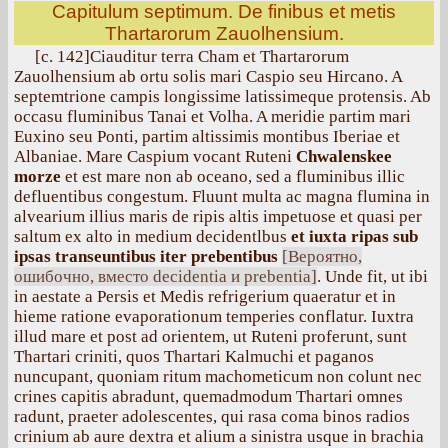
Capitulum septimum. De finibus et metis
Thartarorum Zauolhensium.
[с. 142]Ciauditur terra Cham et Thartarorum
Zauolhensium ab ortu solis mari Caspio seu Hircano. A
septemtrione campis longissime latissimeque protensis. Ab
occasu fluminibus Tanai et Volha. A meridie partim mari
Euxino seu Ponti, partim altissimis montibus Iberiae et
Albaniae. Mare Caspium vocant Ruteni
Chwalenskee
morze
et est mare non ab oceano, sed a fluminibus illic
defluentibus congestum. Fluunt multa ас magna flumina in
alvearium illius maris de ripis altis impetuose et quasi per
saltum ex alto in medium decidentlbus
et iuxta ripas sub
ipsas transeuntibus iter prebentibus
[Вероятно,
ошибочно, вместо decidentia и prebentia]
. Unde fit, ut ibi
in aestate a Persis et Medis refrigerium quaeratur et in
hieme ratione evaporationum temperies conflatur. Iuxtra
illud mare et post ad orientem, ut Ruteni proferunt, sunt
Thartari criniti, quos Thartari Kalmuchi et paganos
nuncupant, quoniam ritum machometicum non colunt nec
crines capitis abradunt, quemadmodum Thartari omnes
radunt, praeter adolescentes, qui rasa coma binos radios
crinium ab aure dextra et alium a sinistra usque in brachia