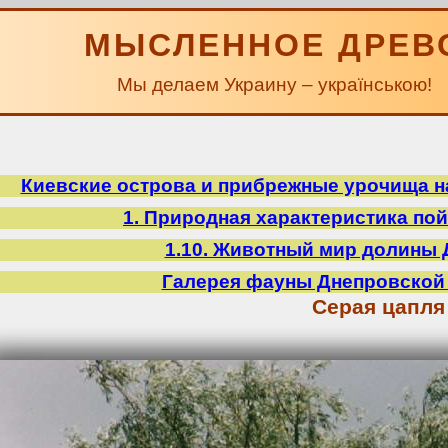
МЫСЛЕННОЕ ДРЕВ
Мы делаем Украину – українською!
Киевские острова и прибрежные урочища на
1. Природная характеристика по
1.10. Животный мир долины 
Галерея фауны Днепровской
Серая цапля