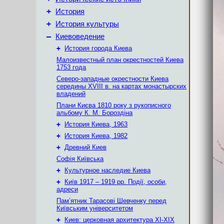
+
История
+
История культуры
–
Киевоведение
+
История города Киева
Малоизвестный план окрестностей Киева
1753 года
Северо-западные окрестности Киева
середины XVIII в. на картах монастырских
владений
Плани Києва 1810 року з рукописного
альбому К. М. Бороздіна
+
История Киева, 1963
+
История Киева, 1982
+
Древний Киев
Софія Київська
+
Культурное наследие Киева
+
Київ 1917 – 1919 рр. Події, особи,
адреси
Пам’ятник Тарасові Шевченку перед
Київським університетом
+
Киев: церковная архитектура XI-XIX