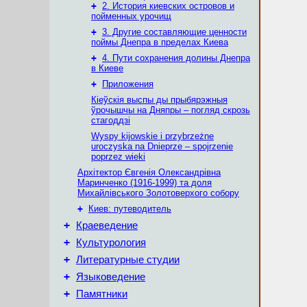
+
2. История киевских островов и
пойменных урочищ
+
3. Другие составляющие ценности
поймы Днепра в пределах Киева
+
4. Пути сохранения долины Днепра
в Киеве
+
Приложения
Кіеўскія выспы ды прыбярэжныя
ўрочышчы на Дняпры – погляд скрозь
стагоддзі
Wyspy kijowskie i przybrzeżne
uroczyska na Dnieprze – spojrzenie
poprzez wieki
Архітектор Євгенія Олександрівна
Маринченко (1916-1999) та доля
Михайлівського Золотоверхого собору
+
Киев: путеводитель
+
Краеведение
+
Культурология
+
Литературные студии
+
Языковедение
+
Памятники