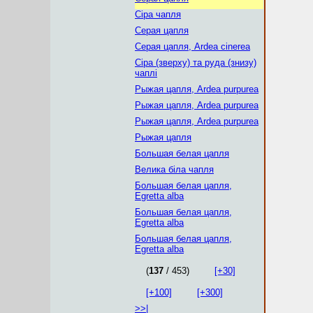
Сіра чапля
Серая цапля
Серая цапля, Ardea cinerea
Сіра (зверху) та руда (знизу)
чаплі
Рыжая цапля, Ardea purpurea
Рыжая цапля, Ardea purpurea
Рыжая цапля, Ardea purpurea
Рыжая цапля
Большая белая цапля
Велика біла чапля
Большая белая цапля,
Egretta alba
Большая белая цапля,
Egretta alba
Большая белая цапля,
Egretta alba
(
137
/ 453)
[+30]
[+100]
[+300]
>>|