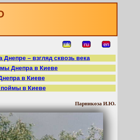
О
uk
ru
en
 Днепре – взгляд сквозь века
ймы Днепра в Киеве
Днепра в Киеве
 поймы в Киеве
Парникоза И.Ю.