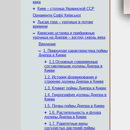
века
+
Киев – столица Украинской ССР
Орнаменти Софії Київської
+
Лысая гора – урочище в потоке
времени
–
Киевские острова и прибрежные
урочища на Днепре – взгляд сквозь века
Введение
–
1. Природная характеристика поймы
Днепра в Киеве
+
1.1.Основные современные
составляющие долины Днепра в
Киеве
1.2. История формирования и
строение долины Днепра в Киеве
1.3. Климат поймы Днепра в Киеве
1.4. Гидрография долины Днепра в
Киеве
1.5. Почвы поймы Днепра в Киеве
+
1.6. Растительность и флора
долины Днепра в Киеве
+
1.7. Раритетные виды
сосудистых растений поймы