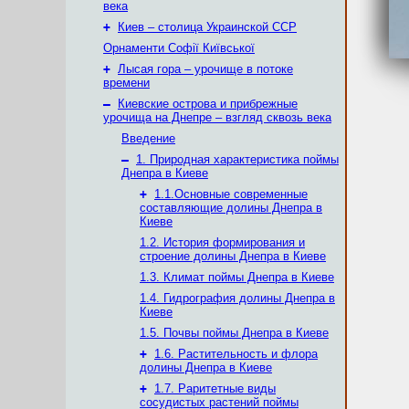
века
+
Киев – столица Украинской ССР
Орнаменти Софії Київської
+
Лысая гора – урочище в потоке
времени
–
Киевские острова и прибрежные
урочища на Днепре – взгляд сквозь века
Введение
–
1. Природная характеристика поймы
Днепра в Киеве
+
1.1.Основные современные
составляющие долины Днепра в
Киеве
1.2. История формирования и
строение долины Днепра в Киеве
1.3. Климат поймы Днепра в Киеве
1.4. Гидрография долины Днепра в
Киеве
1.5. Почвы поймы Днепра в Киеве
+
1.6. Растительность и флора
долины Днепра в Киеве
+
1.7. Раритетные виды
сосудистых растений поймы