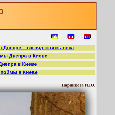
О
uk
ru
en
 Днепре – взгляд сквозь века
ймы Днепра в Киеве
Днепра в Киеве
 поймы в Киеве
Парникоза И.Ю.