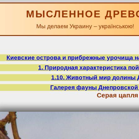
МЫСЛЕННОЕ ДРЕВ
Мы делаем Украину – українською!
Киевские острова и прибрежные урочища на
1. Природная характеристика по
1.10. Животный мир долины 
Галерея фауны Днепровской
Серая цапля