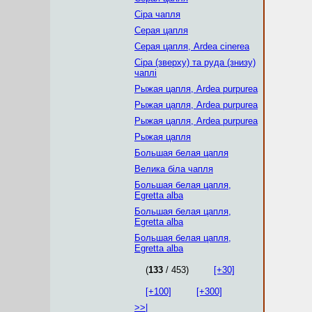
Сіра чапля
Серая цапля
Серая цапля, Ardea cinerea
Сіра (зверху) та руда (знизу)
чаплі
Рыжая цапля, Ardea purpurea
Рыжая цапля, Ardea purpurea
Рыжая цапля, Ardea purpurea
Рыжая цапля
Большая белая цапля
Велика біла чапля
Большая белая цапля,
Egretta alba
Большая белая цапля,
Egretta alba
Большая белая цапля,
Egretta alba
(
133
/ 453)
[+30]
[+100]
[+300]
>>|