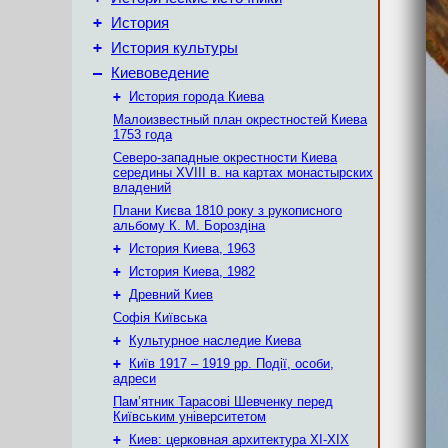
+
История
+
История культуры
–
Киевоведение
+
История города Киева
Малоизвестный план окрестностей Киева
1753 года
Северо-западные окрестности Киева
середины XVIII в. на картах монастырских
владений
Плани Києва 1810 року з рукописного
альбому К. М. Бороздіна
+
История Киева, 1963
+
История Киева, 1982
+
Древний Киев
Софія Київська
+
Культурное наследие Киева
+
Київ 1917 – 1919 рр. Події, особи,
адреси
Пам’ятник Тарасові Шевченку перед
Київським університетом
+
Киев: церковная архитектура XI-XIX