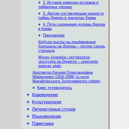
+
2. История киевских островов и
пойменных урочищ
+
3. Другие составляющие ценности
поймы Днепра в пределах Киева
+
4. Пути сохранения долины Днепра
в Киеве
+
Приложения
Кіеўскія выспы ды прыбярэжныя
ўрочышчы на Дняпры – погляд скрозь
стагоддзі
Wyspy kijowskie i przybrzeżne
uroczyska na Dnieprze – spojrzenie
poprzez wieki
Архітектор Євгенія Олександрівна
Маринченко (1916-1999) та доля
Михайлівського Золотоверхого собору
+
Киев: путеводитель
+
Краеведение
+
Культурология
+
Литературные студии
+
Языковедение
+
Памятники