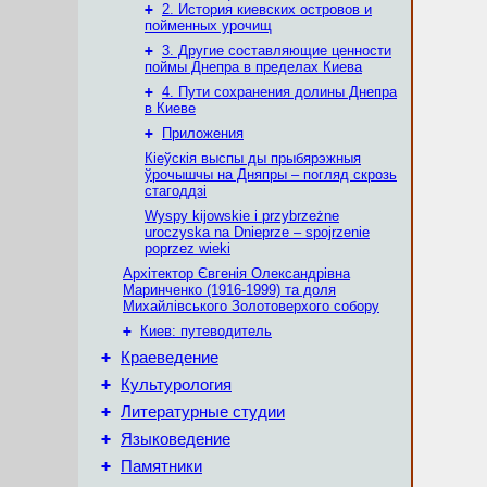
+
2. История киевских островов и
пойменных урочищ
+
3. Другие составляющие ценности
поймы Днепра в пределах Киева
+
4. Пути сохранения долины Днепра
в Киеве
+
Приложения
Кіеўскія выспы ды прыбярэжныя
ўрочышчы на Дняпры – погляд скрозь
стагоддзі
Wyspy kijowskie i przybrzeżne
uroczyska na Dnieprze – spojrzenie
poprzez wieki
Архітектор Євгенія Олександрівна
Маринченко (1916-1999) та доля
Михайлівського Золотоверхого собору
+
Киев: путеводитель
+
Краеведение
+
Культурология
+
Литературные студии
+
Языковедение
+
Памятники