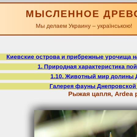
МЫСЛЕННОЕ ДРЕВ
Мы делаем Украину – українською!
Киевские острова и прибрежные урочища на
1. Природная характеристика по
1.10. Животный мир долины 
Галерея фауны Днепровской
Рыжая цапля, Ardea 