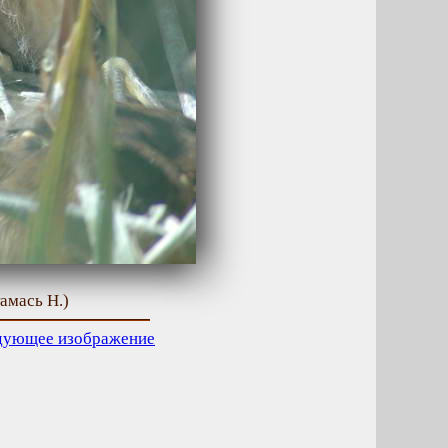
амась Н.)
дующее изображение