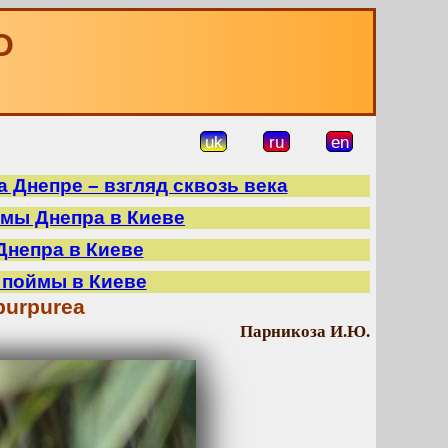
О
uk
ru
en
 Днепре – взгляд сквозь века
ймы Днепра в Киеве
Днепра в Киеве
 поймы в Киеве
purpurea
Парникоза И.Ю.