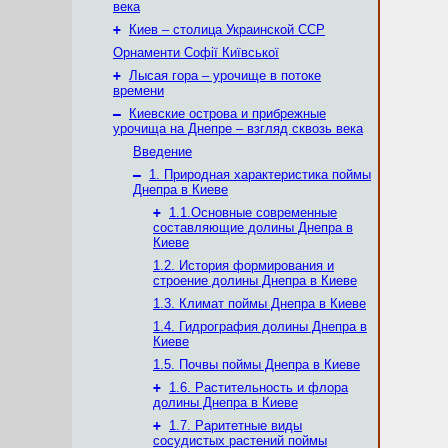
века
+
Киев – столица Украинской ССР
Орнаменти Софії Київської
+
Лысая гора – урочище в потоке
времени
–
Киевские острова и прибрежные
урочища на Днепре – взгляд сквозь века
Введение
–
1. Природная характеристика поймы
Днепра в Киеве
+
1.1.Основные современные
составляющие долины Днепра в
Киеве
1.2. История формирования и
строение долины Днепра в Киеве
1.3. Климат поймы Днепра в Киеве
1.4. Гидрография долины Днепра в
Киеве
1.5. Почвы поймы Днепра в Киеве
+
1.6. Растительность и флора
долины Днепра в Киеве
+
1.7. Раритетные виды
сосудистых растений поймы