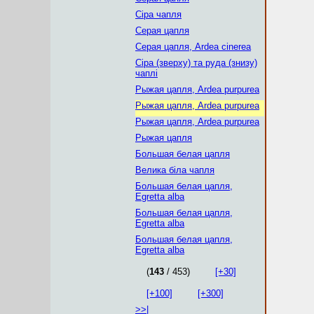
Сіра чапля
Серая цапля
Серая цапля, Ardea cinerea
Сіра (зверху) та руда (знизу)
чаплі
Рыжая цапля, Ardea purpurea
Рыжая цапля, Ardea purpurea
Рыжая цапля, Ardea purpurea
Рыжая цапля
Большая белая цапля
Велика біла чапля
Большая белая цапля,
Egretta alba
Большая белая цапля,
Egretta alba
Большая белая цапля,
Egretta alba
(
143
/ 453)
[+30]
[+100]
[+300]
>>|