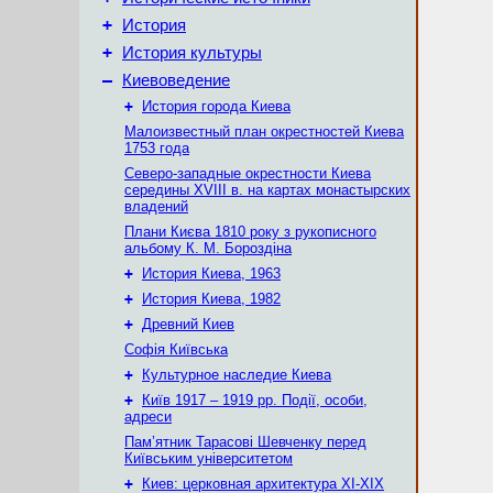
+
История
+
История культуры
–
Киевоведение
+
История города Киева
Малоизвестный план окрестностей Киева
1753 года
Северо-западные окрестности Киева
середины XVIII в. на картах монастырских
владений
Плани Києва 1810 року з рукописного
альбому К. М. Бороздіна
+
История Киева, 1963
+
История Киева, 1982
+
Древний Киев
Софія Київська
+
Культурное наследие Киева
+
Київ 1917 – 1919 рр. Події, особи,
адреси
Пам’ятник Тарасові Шевченку перед
Київським університетом
+
Киев: церковная архитектура XI-XIX