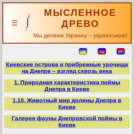
МЫСЛЕННОЕ
ДРЕВО
☰
Мы делаем Украину – українською!
uk
ru
en
Киевские острова и прибрежные урочища
на Днепре – взгляд сквозь века
1. Природная характеристика поймы
Днепра в Киеве
1.10. Животный мир долины Днепра в
Киеве
Галерея фауны Днепровской поймы в
Киеве