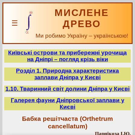
МИСЛЕНЕ
ДРЕВО
☰
Ми робимо Україну – українською!
Київські острови та прибережні урочища
на Дніпрі – погляд крізь віки
Розділ 1. Природна характеристика
заплави Дніпра у Києві
1.10. Тваринний світ долини Дніпра у Києві
Галерея фауни Дніпровської заплави у
Києві
Бабка решітчаста (Orthetrum
cancellatum)
Парнікоза І.Ю.