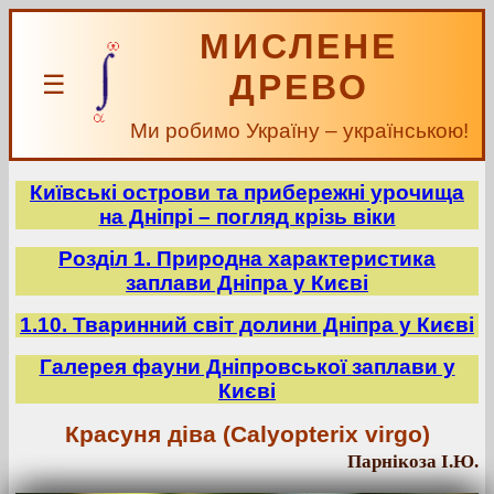
МИСЛЕНЕ
ДРЕВО
☰
Ми робимо Україну – українською!
Київські острови та прибережні урочища
на Дніпрі – погляд крізь віки
Розділ 1. Природна характеристика
заплави Дніпра у Києві
1.10. Тваринний світ долини Дніпра у Києві
Галерея фауни Дніпровської заплави у
Києві
Красуня діва (Calyopterix virgo)
Парнікоза І.Ю.