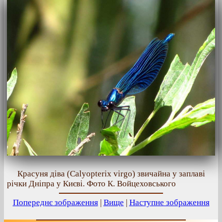
Красуня діва (Calyopterix virgo) звичайна у заплаві
річки Дніпра у Києві. Фото К. Войцеховського
Попереднє зображення
|
Вище
|
Наступне зображення