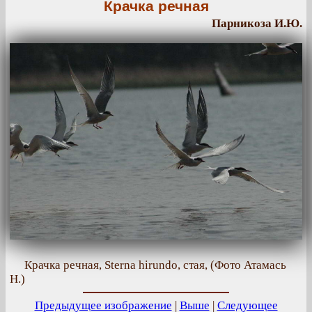
Крачка речная
Парникоза И.Ю.
Крачка речная, Sterna hirundo, стая, (Фото Атамась
Н.)
Предыдущее изображение
|
Выше
|
Следующее