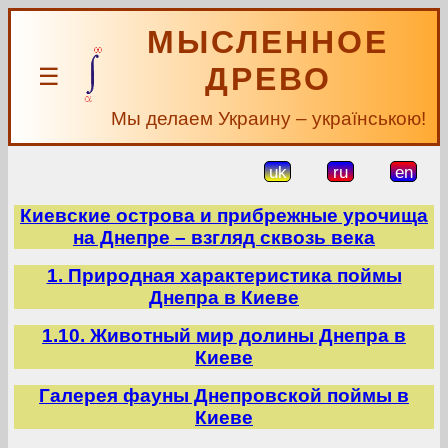
МЫСЛЕННОЕ
ДРЕВО
☰
Мы делаем Украину – українською!
uk
ru
en
Киевские острова и прибрежные урочища
на Днепре – взгляд сквозь века
1. Природная характеристика поймы
Днепра в Киеве
1.10. Животный мир долины Днепра в
Киеве
Галерея фауны Днепровской поймы в
Киеве