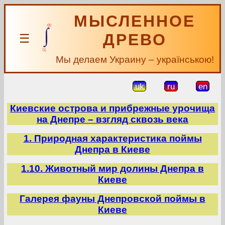
МЫСЛЕННОЕ
ДРЕВО
☰
Мы делаем Украину – українською!
uk
ru
en
Киевские острова и прибрежные урочища
на Днепре – взгляд сквозь века
1. Природная характеристика поймы
Днепра в Киеве
1.10. Животный мир долины Днепра в
Киеве
Галерея фауны Днепровской поймы в
Киеве