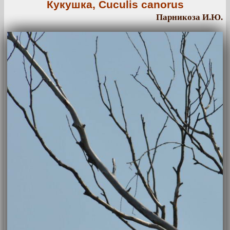
Кукушка, Cuculis canorus
Парникоза И.Ю.