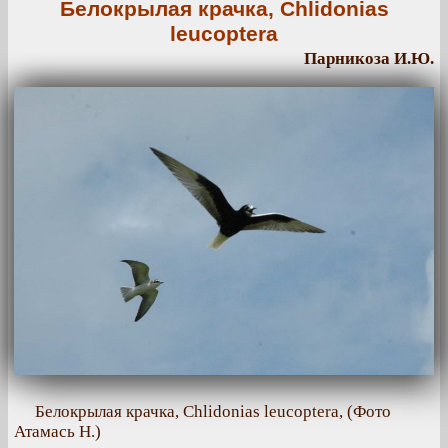
Белокрылая крачка, Chlidonias
leucoptera
Парникоза И.Ю.
Белокрылая крачка, Chlidonias leucoptera, (Фото
Атамась Н.)