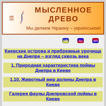
МЫСЛЕННОЕ
ДРЕВО
☰
Мы делаем Украину – українською!
uk
ru
en
Киевские острова и прибрежные урочища
на Днепре – взгляд сквозь века
1. Природная характеристика поймы
Днепра в Киеве
1.10. Животный мир долины Днепра в
Киеве
Галерея фауны Днепровской поймы в
Киеве