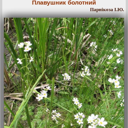
Плавушник болотний
Парнікоза І.Ю.