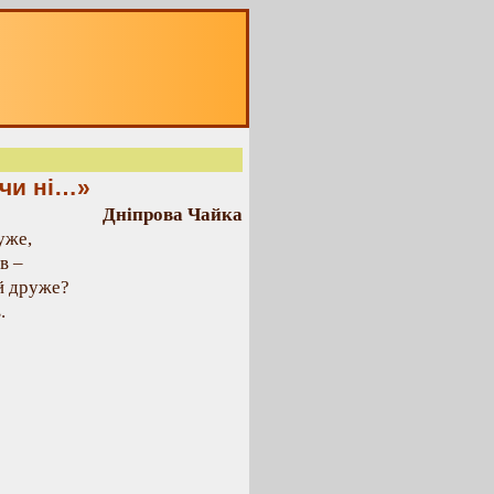
 чи ні…»
Дніпрова Чайка
уже,
в –
й друже?
.