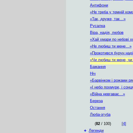
Антифони
«Не треба у темній ко
«Так, друже, так…»
Русалка
Віра, надія, любов
«Хай хмари по небові 
«Не любиш ти мене…»
«Прокотився бурун на
«Чи любиш ти мене, чи
Бажання
Ніч
«Барвінком і рожами р
«І небо похмуре, і сон
«Війна невгаває…»
Береза
Остання
Люба-згуба
(
82
/ 100)
[4]
+
Легенди