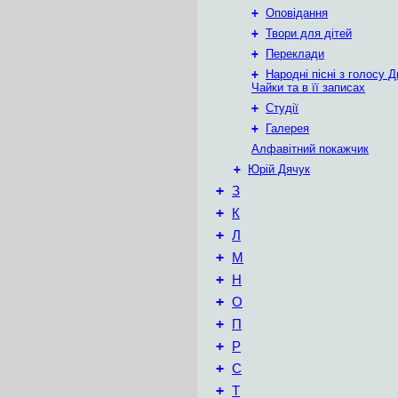
+
Оповідання
+
Твори для дітей
+
Переклади
+
Народні пісні з голосу Д
Чайки та в її записах
+
Студії
+
Галерея
Алфавітний покажчик
+
Юрій Дячук
+
З
+
К
+
Л
+
М
+
Н
+
О
+
П
+
Р
+
С
+
Т