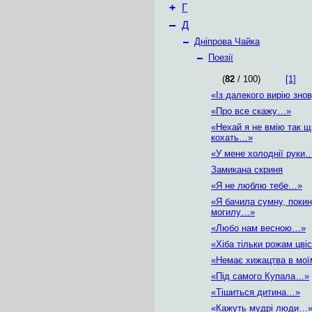
+
Г
–
Д
–
Дніпрова Чайка
–
Поезії
(
82
/ 100)
[1]
«Із далекого вирію зн
«Про все скажу…»
«Нехай я не вмію так 
кохать…»
«У мене холоднії руки
Замикана скриня
«Я не люблю тебе…»
«Я бачила сумну, поки
могилу…»
«Любо нам весною…»
«Хіба тільки рожам цві
«Немає хижацтва в мої
«Під самого Купала…»
«Тішиться дитина…»
«Кажуть мудрі люди…