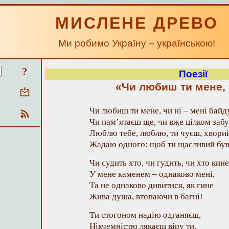
МИСЛЕНЕ ДРЕВО
Ми робимо Україну – українською!
?
Поезії
«Чи любиш ти мене,
Чи любиш ти мене, чи ні – мені байд
Чи пам’ятаєш ще, чи вже цілком забу
Люблю тебе, люблю, ти чуєш, хвори
Жадаю одного: щоб ти щасливий був
Чи судить хто, чи гудить, чи хто кине
У мене каменем – однаково мені,
Та не однаково дивитися, як гине
Жива душа, втопаючи в багні!
Ти стогоном надію одганяєш,
Нікчемністю лякаєш віру ти,