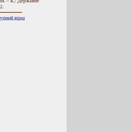
и. – К.: Державне
2.
упний вірш