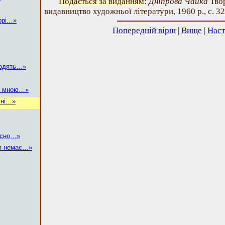
Подається за виданням
:
Дніпрова Чайка
Твор
видавництво художньої літератури, 1960 р., с. 32
морі…»
Попередній вірш
|
Вище
|
Наст
ходять…»
ді мною…»
 ні…»
ясно…»
ця немає…»