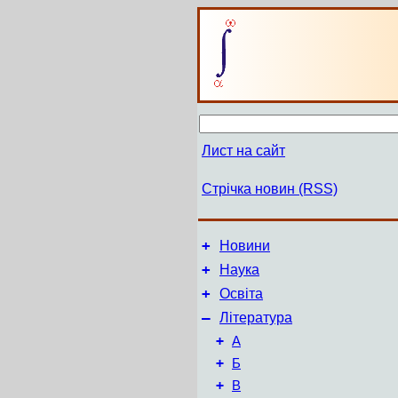
Лист на сайт
Стрічка новин (RSS)
+
Новини
+
Наука
+
Освіта
–
Література
+
А
+
Б
+
В