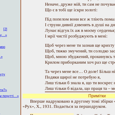
Неначе, друже мій, ти сам не почува
Що є в тобі ще іскри золоті:
Під попелом вони все ж тліють пома
І струни дивнії дзвенять в душі на дн
[2]
Лунає відгук їх аж в моєму серденьк
ову…»
І мрії чистії розбуджують в мені:
Щоб через мене ти зазнав ще крихту 
щиро
Щоб, тяжко змучений, ти солодко за
Щоб, мною збуджений, прокинувсь ти
…»
Крилом приборканим хоч раз ще стр
Та через мене все… О доле! Більш ні
нуту
Подяки щирої не потребую я,
Лиш тільки б знала я, що ти воскрес 
Лиш тільки б відала, що праця та – мо
сти?»
Примітки
м почутті…»
Вперше надруковано в другому томі збірки 
«Рух», X., 1931. Подається за першодруком.
»