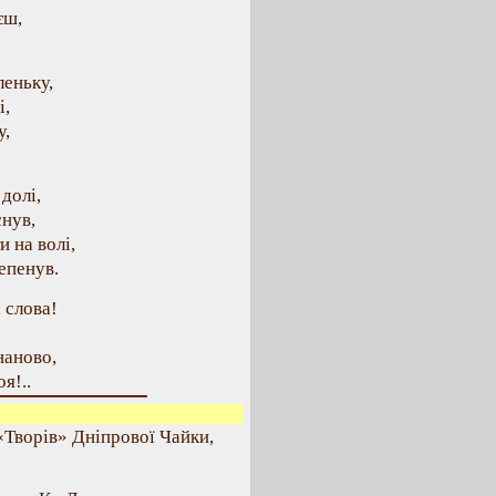
єш,
леньку,
і,
у,
долі,
снув,
 на волі,
епенув.
 слова!
наново,
я!..
«Творів» Дніпрової Чайки,