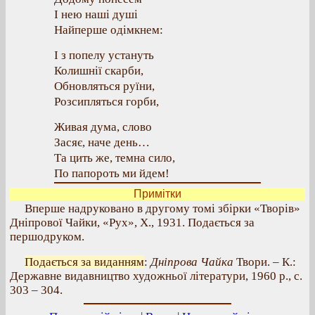
І нею наші душі
Найперше одімкнем:
І з попелу устануть
Колишнії скарби,
Обновляться руїни,
Розсипляться горби,
Живая дума, слово
Засяє, наче день…
Та цить же, темна сило,
По папороть ми йдем!
Примітки
Вперше надруковано в другому томі збірки «Творів»
Дніпрової Чайки, «Рух», X., 1931. Подається за
першодруком.
Подається за виданням
:
Дніпрова Чайка
Твори. – К.:
Державне видавництво художньої літератури, 1960 р., с.
303 – 304.