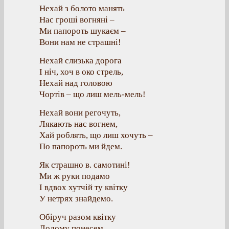
Нехай з болото манять
Нас гроші вогняні –
Ми папороть шукаєм –
Вони нам не страшні!
Нехай слизька дорога
І ніч, хоч в око стрель,
Нехай над головою
Чортів – що лиш мель-мель!
Нехай вони регочуть,
Лякають нас вогнем,
Хай роблять, що лиш хочуть –
По папороть ми йдем.
Як страшно в. самотині!
Ми ж руки подамо
І вдвох хутчій ту квітку
У нетрях знайдемо.
Обіруч разом квітку
Додому понесем