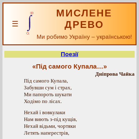
МИСЛЕНЕ
ДРЕВО
☰
Ми робимо Україну – українською!
Поезії
«Під самого Купала…»
Дніпрова Чайка
Під самого Купала,
Забувши сум і страх,
Ми папороть шукати
Ходімо по лісах.
Нехай і вовкулаки
Нам виють з-під кущів,
Нехай відьми, чортяки
Летять наперестрів,